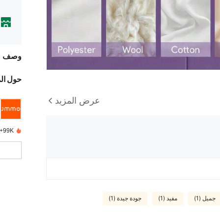
وصف
حول ال
عرض المزيد
99K+ تم بيعها مؤخرًا
جميل (1)
مفيد (1)
جودة جيدة (1)