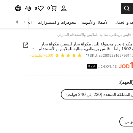
0
0
ة و الجمال
الأطفال والأمومة
مجوهرات واكسسوارات
الحقائب والأمتعة
JMM مكواة بخار محمولة لليد، مكواة بخار للسفر، مكواة بخار
للأقمشة 1502 واط - قابس بريطاني، مثالية للملابس والاستخدام
SKU: sv26052816579614
(100+ تعليقات)
JOD
%29-
JOD21.40
PRICE AND AVAILABIL
لجهد):
ملكة المتحدة (220 إلى 240 فولت)
واني