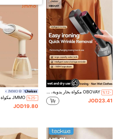
OBOVAY مكواة بخار يدوية، مكواة 2 في 1 رطبة وجافة، إزالة التجاعيد بقوة 1100 واط، خزان مياه كبير السعة، مكواة بخار محمولة للمنزل والسفر
JMMO
%12-
%25-
JOD23.41
JOD19.80