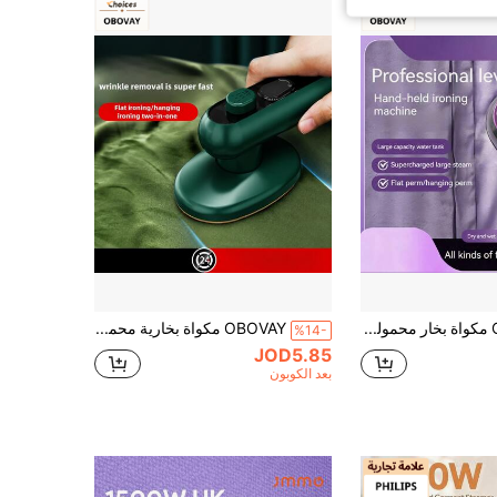
OBOVAY مكواة بخار محمولة - تسخين سريع، مزيل التجاعيد المدمج، مناسبة للمنزل والسفر (تأتي مع كوب قياس وحصيرة مقاومة للحرارة)
OBOVAY مكواة بخارية محمولة يدوية قطعة واحدة، مكواة كهربائية صغيرة منزلية محسنة، مكواة سفر، مكواة مدمجة
%14-
JOD5.85
بعد الكوبون