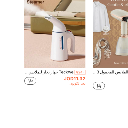
بخاخ بخار الملابس المحمول SOKANY12003، قوة تسخين 1500 واط، تسخين فوري في 30 ثانية، خزان مياه كبير سعة 260 مل، قاعدة من الفولاذ المقاوم للصدأ، بخار محمول للمنزل والسفر
Teckwe جهاز بخار للملابس، جهاز بخار، جهاز بخار محمول للملابس لمدة 30 دقيقة، مكواة بخار لإزالة التجاعيد من الأقمشة للمنزل والمكتب والسفر
%24-
JOD11.32
بعد الكوبون