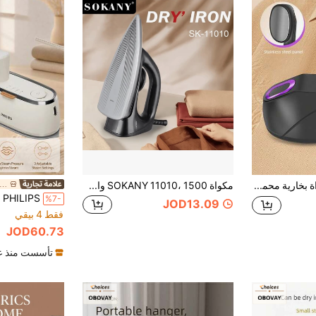
OBOVAY مكواة بخارية محمولة يدوية 2 في 1 وبخار الملابس - مكواة سفر صغيرة للملابس والفراش والسفر - متعددة الأغراض صغيرة الحجم ذات ضغط منخفض (أسود/أبيض)، تعمل بالطاقة من منفذ USB
مكواة SOKANY 11010، 1500 واط، تسخين سريع، متعددة درجات الحرارة، LED، قاعدة سيراميك، للياقات/الأزرار، للمنزل/الأعمال.
ina Good Products Store
%7-
JOD13.09
فقط 4 بيقي
JOD60.73
تأسست منذ عا