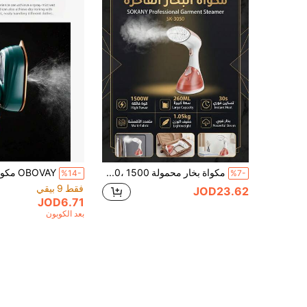
مكواة بخار محمولة SOKANY-3050، 1500 واط، خزان مياه سعة 260 مل، سخان سريع، لوحة من الفولاذ المقاوم للصدأ، إزالة التجاعيد للمنزل والسفر
%14-
%7-
فقط 9 بيقي
JOD23.62
JOD6.71
بعد الكوبون