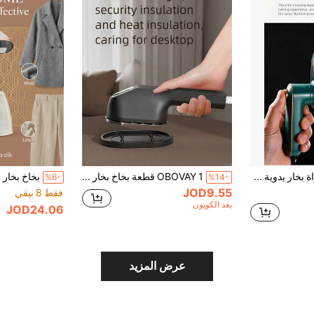
OBOVAY مكواة بخار يدوية صغيرة قابلة للطي، خفيفة الوزن للغاية محمولة، خزان مياه 50 مل، طاقة منخفضة 38 واط، 2 في 1 مكواة مسطحة ومكواة بخار للمنزل والسفر، إزالة التجاعيد بكفاءة، موفرة للمساحة، مدمجة للحقيبة/الحقيبة
OBOVAY 1 قطعة بخاخ بخار للملابس، مكواة سفر محمولة، مكواة بخار يدوية صغيرة مدمجة تدعم الكي الجاف والرطب، تسخين سريع للاستخدام المنزلي والسفر
%6-
%14-
JOD9.55
فقط 8 بيقي
بعد الكوبون
JOD24.06
عرض المزيد