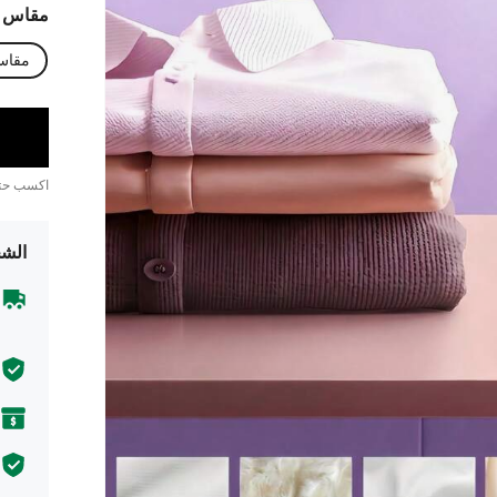
مقاس
مقاس
اكسب ح
الشح