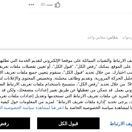
مفيد (0)
رجواني
مقاس:
مقاس واحد
الارتباط والتقنيات المماثلة على موقعنا الإلكتروني لتقديم الخدمة التي تطلبه
لى الموقع. يمكنك "رفض الكل"، "قبول الكل"، أو تعيين تفضيلات ملفات تعريف
مفيد (0)
ختيارك. من خلال تحديد "قبول الكل"، سنقوم بتعيين جميع ملفات تعريف الارتب
حليل الحركة المرورية، وتقديم وظائف محسّنة، وتخصيص المحتوى والإعلانات لت
لمراجعات
الخاصة بك مع SHEIN. من خلال تحديد "رفض الكل"، ستسمح باستخدام ملفات تعريف الارتباط 
روني يعمل. قد تتمكن من تعطيلها عن طريق تغيير إعدادات متصفحك، ولكن قد ي
 المزيد عن ملفات تعريف الارتباط التي نستخدمها وتعديل إعدادات ملفات تعري
ك، يرجى تحديد "إدارة ملفات تعريف الارتباط". لمزيد من المعلومات حول كيفية مع
نا لمشاهدة سياسة الخصوصية الخاصة بنا.
انقر هنا لمشاهدة سياسة الخصوصية الخ
يف الارتباط
قبول الكل
رفض 