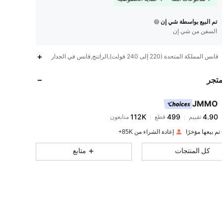
تم البيع بواسطة شي إن
السفن من شي إن
112K
499
4.90
قابس المملكة المتحدة (220 إلى 240 فولت),الراتنج,قابس في الجدار
متجر
112K
499
4.90
JMMO
112K
499
4.90
تقييم
قطع
متابعون
d***6
تم دفع
منذ 1 يوم
إعادة الشراء من 85K+
112K
499
4.90
كل المنتجات
متابع
112K
499
4.90
112K
499
4.90