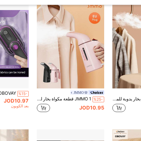
JMMO
%15-
JMMO مكواة بخار يدوية للملابس، مكواة بخار محمولة للأقمشة بقدرة 1500 واط، تسخين سريع، خزان مياه قابل للإزالة، قابس بريطاني، للمنزل والسفر
JMMO 1 قطعة مكواة بخار للملابس، تصميم محمول باليد، مزيل التجاعيد، سعة كبيرة 120 مل، مكواة بخار 700 واط، بخار قوي نافذ، يزيل التجاعيد، للمنزل والمكتب والسفر، قابس الاتحاد الأوروبي
%25-
JOD10.97
بعد الكوبون
JOD10.95