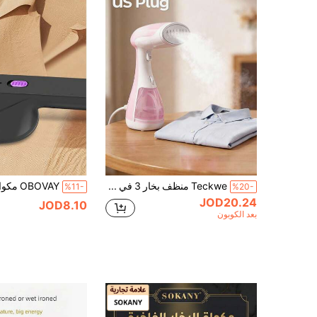
Teckwe منظف بخار 3 في 1 للمنزل والملابس، مكواة بخار عمودية، مكواة بخار محمولة للسفر، مكواة بخار يدوية للأقمشة، سعة كبيرة 300 مل وتسخين سريع في 15 ثانية، إيقاف تلقائي مناسب للمنزل والسفر - قابس أمريكي
%11-
%20-
JOD20.24
JOD8.10
بعد الكوبون