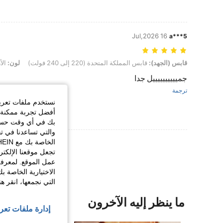
16 Jul,2026
a***5
قابس (الجهد): قابس المملكة المتحدة (220 إلى 240 فولت), لون: الأرجواني, مقاس: مقاس واحد
قابس (الجهد):
قابس المملكة المتحدة (220 إلى 240 فولت)
لون:
الأ
جمييييييييييل جدا
ترجمة
نستخدم ملفات تعريف 
أفضل تجربة ممكنة ع
بك في أي وقت حسب ا
والتي تساعدنا في ت
عرض المزيد من ا
تجعل موقعنا الإلكت
عمل الموقع. لمعرفة
الاختيارية الخاصة ب
التي نجمعها، انقر ه
ما ينظر إليه الآخرون
إدارة ملفات تعر