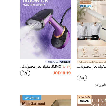
JMMO
Ch
PHILIPS مكواة بخار محمولة يدويًا STH3050/10، مناسبة للاستخدام المنزلي
JMMO مكواة بخار محمولة لليدين، مكواة بخار للسفر، مكواة بخار للأقمشة 1502 واط-قابس بريطاني، مثالية للملابس والاستخدام المنزلي
%15-
JOD18.19
م واحد