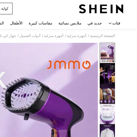
كواية 
 navigate search
فئات
جديد في
ملابس نسائية
مقاسات كبيرة
الأطفال
الم
/
/
/
/
الصفحة الرئيسية
أجهزة منزلية
أجهزة منزلية
أدوات الغسيل
جهاز كي با