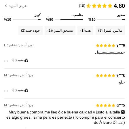
4.80
(10)
عرض المزيد
صغير
مناسب
كبير
%10
%80
%10
ملابس المنزل
(1)
هدية
(1)
تستحق الشراء
(1)
جودة جيدة
(2)
لون: أبيض / مقاس: L
s***6
جميييييييييييييييييييل
مفيد
(0)
لون: أبيض / مقاس: M
e***k
حلو
مفيد
(0)
لون: أبيض / مقاس: M
g***5
Muy
buena
compra
me
lleg
ó
de
buena
calidad
y
justo
a
la
talla
es
algo
grues
í
sima
pero
es
perfecta
(
lo
compr
é
para
el
concierto
de
Á
lvaro
D
í
az
)