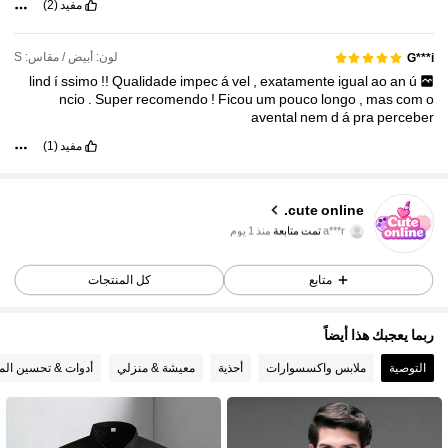
مفيد
(2)
لون: أبيض / مقاس: S
G***i
lind
í
ssimo
!!
Qualidade
impec
á
vel
,
exatamente
igual
ao
an
ú
ncio
.
Super
recomendo
!
Ficou
um
pouco
longo
,
mas
com
o
avental
nem
d
á
pra
perceber
مفيد
(1)
cute online.
41 متابعون
4.80
a***r
تمت متابعة
منذ 1 يوم
41 متابعون
4.80
متابع
كل المنتجات
41 متابعون
4.80
41 متابعون
4.80
ربما يعجبك هذا أيضاً
41 متابعون
4.80
التوصية
ملابس واكسسوارات
أحذية
معيشة & منزلي
أدوات & تحسين الم
41 متابعون
4.80
41 متابعون
4.80