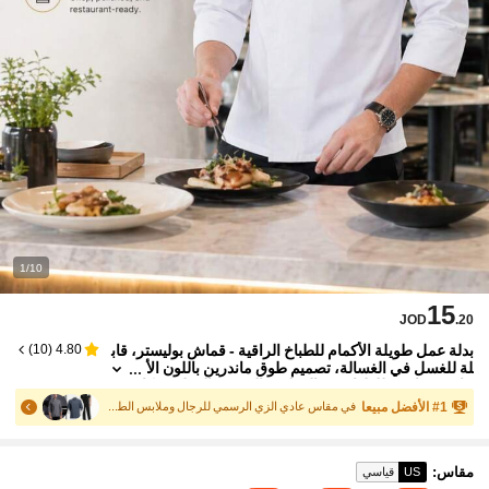
1/10
15
JOD
.20
بدلة عمل طويلة الأكمام للطباخ الراقية - قماش بوليستر، قاب
)
10
(
4.80
لة للغسل في الغسالة، تصميم طوق ماندرين باللون الأ
حادي، مناسبة للطهاة في المطبخ والمخبز والمطعم وكا
فتيريا المدرسة
1
#
الأفضل مبيعا
في مقاس عادي الزي الرسمي للرجال وملابس الطهاة والف
مقاس
:
US
قياسي