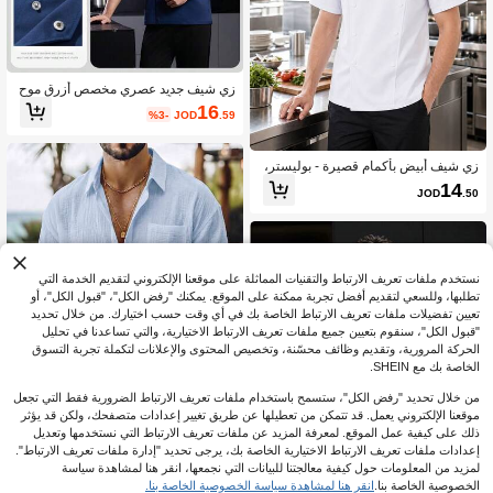
زي شيف جديد عصري مخصص أزرق موح
د الجنسين بأكمام طويلة عالي الجودة للف
16
%3-
JOD
.59
نادق والمطاعم الغربية والمخابز ومقاهي
القهوة ومحلات الزهور ومحلات الشواء وم
طاعم الوجبات السريعة بتصميم جميل وأن
يق مع جيب لتخزين الأشياء الصغيرة، مصن
زي شيف أبيض بأكمام قصيرة - بوليستر،
وع من قماش مريح وقابل للتنفس وقابل
قماش قابل للغسل في الغسالة، تصميم ي
14
JOD
.50
للغسيل ومتين
اقة واقفة بلون موحد، مناسب للمطبخ وال
مخبز والمطعم وكافتيريا المدرسة، إكس
سوارات الشيف
نستخدم ملفات تعريف الارتباط والتقنيات المماثلة على موقعنا الإلكتروني لتقديم الخدمة التي
تطلبها، وللسعي لتقديم أفضل تجربة ممكنة على الموقع. يمكنك "رفض الكل"، "قبول الكل"، أو
تعيين تفضيلات ملفات تعريف الارتباط الخاصة بك في أي وقت حسب اختيارك. من خلال تحديد
"قبول الكل"، سنقوم بتعيين جميع ملفات تعريف الارتباط الاختيارية، والتي تساعدنا في تحليل
الحركة المرورية، وتقديم وظائف محسّنة، وتخصيص المحتوى والإعلانات لتكملة تجربة التسوق
الخاصة بك مع SHEIN.
من خلال تحديد "رفض الكل"، ستسمح باستخدام ملفات تعريف الارتباط الضرورية فقط التي تجعل
موقعنا الإلكتروني يعمل. قد تتمكن من تعطيلها عن طريق تغيير إعدادات متصفحك، ولكن قد يؤثر
ذلك على كيفية عمل الموقع. لمعرفة المزيد عن ملفات تعريف الارتباط التي نستخدمها وتعديل
إعدادات ملفات تعريف الارتباط الاختيارية الخاصة بك، يرجى تحديد "إدارة ملفات تعريف الارتباط".
لمزيد من المعلومات حول كيفية معالجتنا للبيانات التي نجمعها، انقر هنا لمشاهدة سياسة
Feyah
الخصوصية الخاصة بنا.
انقر هنا لمشاهدة سياسة الخصوصية الخاصة بنا.