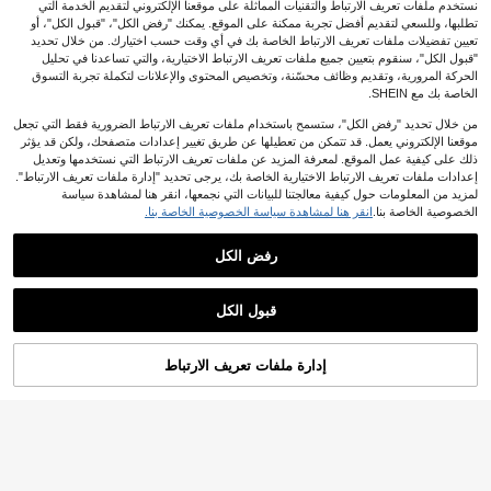
نستخدم ملفات تعريف الارتباط والتقنيات المماثلة على موقعنا الإلكتروني لتقديم الخدمة التي
تطلبها، وللسعي لتقديم أفضل تجربة ممكنة على الموقع. يمكنك "رفض الكل"، "قبول الكل"، أو
تعيين تفضيلات ملفات تعريف الارتباط الخاصة بك في أي وقت حسب اختيارك. من خلال تحديد
"قبول الكل"، سنقوم بتعيين جميع ملفات تعريف الارتباط الاختيارية، والتي تساعدنا في تحليل
الحركة المرورية، وتقديم وظائف محسّنة، وتخصيص المحتوى والإعلانات لتكملة تجربة التسوق
الخاصة بك مع SHEIN.
من خلال تحديد "رفض الكل"، ستسمح باستخدام ملفات تعريف الارتباط الضرورية فقط التي تجعل
4 قطع/1 مجموعة من أداة تعديل حجم الخ
موقعنا الإلكتروني يعمل. قد تتمكن من تعطيلها عن طريق تغيير إعدادات متصفحك، ولكن قد يؤثر
توفير JOD0.06
0
اتم القابلة للتعديل، مناسبة للخواتم الفض
JOD
.60
ذلك على كيفية عمل الموقع. لمعرفة المزيد عن ملفات تعريف الارتباط التي نستخدمها وتعديل
فاضة؛ حلقة سيليكون شفافة لتعديل الح
إعدادات ملفات تعريف الارتباط الاختيارية الخاصة بك، يرجى تحديد "إدارة ملفات تعريف الارتباط".
أداة مساعدة قابلة للتعديل لارتداء الأساور
جم، مناسبة للرجال والنساء؛ أداة تعديل ا
0
1 قطعة، من الفولاذ المقاوم للصدأ، تساع
لمزيد من المعلومات حول كيفية معالجتنا للبيانات التي نجمعها، انقر هنا لمشاهدة سياسة
%12-
JOD
.44
لخاتم تسمح لك بضبط حجم الخاتم دون ت
د على إغلاق الأساور بسهولة بيد واحدة، م
الخصوصية الخاصة بنا.
انقر هنا لمشاهدة سياسة الخصوصية الخاصة بنا.
غيير حجمه
ساعد محمول لارتداء المجوهرات والأساو
ر والساعات وإكسسوارات DIY، هدية للن
رفض الكل
ساء
معدل حجم الخاتم البلاستيكي الشف
NEW
10 قطع/عبوة - مُعدِّل حجم الخاتم، قياس
عرض المنتجات المشابهة في المخزون
مشاهدة الكل
0
اف، حلقة نابض حلزونية غير مرئية لتقليل
1
خاتم للنساء، مُعدِّل حجم الخاتم - متعدد ا
JOD
.50
JOD
.30
الحجم، واقي لتضييق الخاتم الفضفاض، 4
قبول الكل
لأحجام، مُعدِّل الخاتم، فاصل الخاتم، مُص
نماذج مختلفة من معدل حجم الخاتم القاب
عذراً، لقد تم بيع هذا المنتج.
غِّر حجم الخاتم، لإزالة الخواتم الضيقة، حا
ل للتعديل، مناسب لعرض الخاتم 2.5-5.5
رس خاتم للنساء (2مم/3مم/5مم)
مم، واقي معدل حجم الخاتم البلاستيكي ا
إدارة ملفات تعريف الارتباط
تم بيعها
لشفاف الناعم والمرن
توفير JOD0.07
12 قطعة من أحجام مختلفة لتعديل أحجام
5