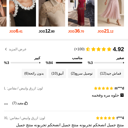
4M متابعون
4.89
4M متابعون
4.89
6
12
36
21
JOD
.41
JOD
.80
JOD
.70
JOD
.12
4M متابعون
4.89
4.92
(100+)
عرض المزيد
صغير
مناسب
كبير
4M متابعون
4.89
%3
%94
%3
قماش جيد
(12)
توصيل سريع
(2)
أنيق
(10)
بدون رائحة
(6)
4M متابعون
4.89
لون: ازرق وابيض / مقاس: L
m***d
حلوه
مره
وفخمه
4M متابعون
4.89
مفيد
(7)
4M متابعون
4.89
لون: ازرق وابيض / مقاس: XL
t***4
منتج
جميل
انصحكم
تجربونه
منتج
جميل
انصحكم
تجربونه
منتج
جميل