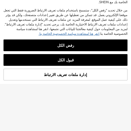
الخاصة بك مع SHEIN.
من خلال تحديد "رفض الكل"، ستسمح باستخدام ملفات تعريف الارتباط الضرورية فقط التي تجعل
موقعنا الإلكتروني يعمل. قد تتمكن من تعطيلها عن طريق تغيير إعدادات متصفحك، ولكن قد يؤثر
ذلك على كيفية عمل الموقع. لمعرفة المزيد عن ملفات تعريف الارتباط التي نستخدمها وتعديل
إعدادات ملفات تعريف الارتباط الاختيارية الخاصة بك، يرجى تحديد "إدارة ملفات تعريف الارتباط".
لمزيد من المعلومات حول كيفية معالجتنا للبيانات التي نجمعها، انقر هنا لمشاهدة سياسة
الخصوصية الخاصة بنا.
انقر هنا لمشاهدة سياسة الخصوصية الخاصة بنا.
#ملابس_العمل
#ملابس الكنيسة
Anewsta ملابس علوية نسائي أزرق مخط
رفض الكل
Anewsta بلوزة كم طويل مزينة بأشرطة
ط معقّد عادي فضفاض طويل الأكمام، للر
90+ يقول "جميل"
أزرق نافي وأبيض مع زهور بطريقة التطري
14
%40-
JOD
.46
بيع والصيف
ز الخرزي ثلاثي الأبعاد وربطة شريط للنس
JOD26.10
اء
22
.19
JOD
بعد الكوبون
قبول الكل
إدارة ملفات تعريف الارتباط
أضف إلى عربة التسوق بنجاح