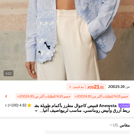
1/12
21
JOD25.30
من
مع كوبون
JOD
.51
خصم 15% للطلبات أكثر من JOD24.83+
خصم 10% للطلبات أكثر من JOD24.83+
Anewsta قميص كاجوال مطرز بأكمام طويلة بش
)
100+
(
4.92
ريط أزرق وأبيض رومانسي، مناسب لربيع/صيف أعيا
د النهضة والمهرجانات والعطلات والإجازات
مقاس
US