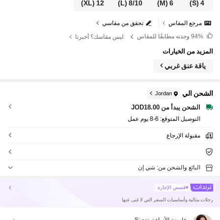
(XL)
12
(L)
8/10
(M)
6
(S)
4
مرجع المقاس
تحقق من مقاسي
94%
وجدته مطابقًا للمقاس
ليس مقاسك؟ أخبرنا
المزيد من الخيارات
ياقة عنق غربي
الشحن الي
Jordan
الشحن يبدأ من JOD18.00
التوصيل المتوقع:
6-8 يوم عمل
مقبولة الإرجاع
البائع والشحن من: شي إن
#قصص الإجازة
رحلات مثالية وأساسيات السفر التي لا غنى عنها
عارضة الأزياء ترتدي:
S