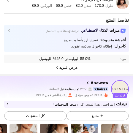
طول:
173.0
صدر:
82.0
خصر:
60.0
الوركين:
89.0
تفاصيل المنتج
ميزات الذكاء الاصطناعي
تم إنشاؤه بناءً على التفاصيل
أقمشة منسوجة:
نسيج بارز بأسلوب مريح.
كاجوال:
إطلالة كاجوال بجاذبية عفوية.
مواد:
55.0% البوليستر, 45.0% الليوسيل
عرض المزيد
4M متابعون
4.89
Anewsta
r***2
تمت متابعة
قبل 3 ساعة
l***6
تتصفح
999K+ تم بيعها مؤخرًا
إعادة الشراء من 999K+
4M متابعون
4.89
تم اختيار هذا المتجر كـ
「متجر التوجهات」
4M متابعون
4.89
متابع
كل المنتجات