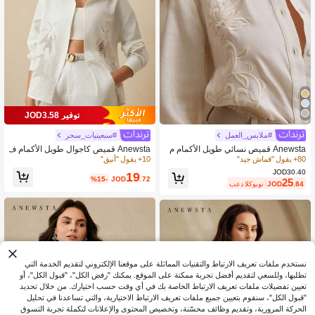
توفير JOD3.58
#ملابس_العمل
#سبعينيات_سحر
Anewsta قميص نسائي طويل الأكمام م
Anewsta قميص كاجوال طويل الأكمام ف
طرز من الكتان
ضفاض بتصميم مفرغ شجرة جوز الهند ع
80+ يقول "قماش جيد"
10+ يقول "أنيق"
صري
JOD30.40
19
%15-
JOD
.72
25
.84
JOD
بعد الكوبون
نستخدم ملفات تعريف الارتباط والتقنيات المماثلة على موقعنا الإلكتروني لتقديم الخدمة التي
تطلبها، وللسعي لتقديم أفضل تجربة ممكنة على الموقع. يمكنك "رفض الكل"، "قبول الكل"، أو
تعيين تفضيلات ملفات تعريف الارتباط الخاصة بك في أي وقت حسب اختيارك. من خلال تحديد
"قبول الكل"، سنقوم بتعيين جميع ملفات تعريف الارتباط الاختيارية، والتي تساعدنا في تحليل
الحركة المرورية، وتقديم وظائف محسّنة، وتخصيص المحتوى والإعلانات لتكملة تجربة التسوق