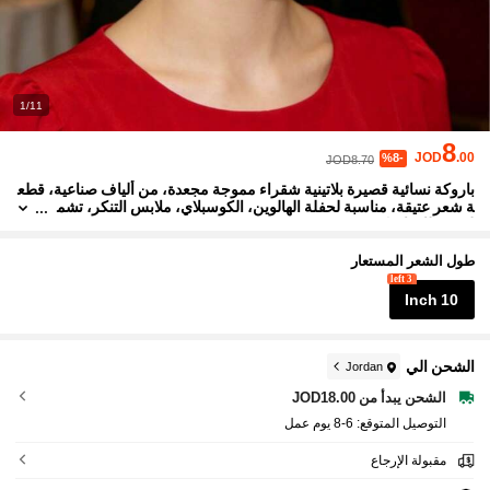
1/11
8
JOD
.00
%8-
JOD8.70
باروكة نسائية قصيرة بلاتينية شقراء مموجة مجعدة، من ألياف صناعية، قطع
ة شعر عتيقة، مناسبة لحفلة الهالوين، الكوسبلاي، ملابس التنكر، تشم
ل 1 غطاء باروكة
طول الشعر المستعار
3 left
10 Inch
الشحن الي
Jordan
الشحن يبدأ من JOD18.00
التوصيل المتوقع:
6-8 يوم عمل
مقبولة الإرجاع