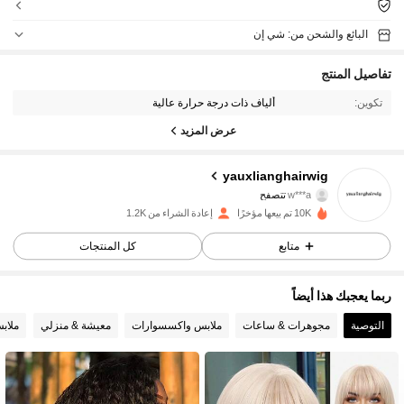
البائع والشحن من: شي إن
تفاصيل المنتج
تكوين:
ألياف ذات درجة حرارة عالية
عرض المزيد
452 متابعون
4.74
yauxlianghairwig
w***a
تتصفح
452 متابعون
4.74
10K تم بيعها مؤخرًا
إعادة الشراء من 1.2K
452 متابعون
4.74
متابع
كل المنتجات
452 متابعون
4.74
ربما يعجبك هذا أيضاً
التوصية
مجوهرات & ساعات
ملابس واكسسوارات
معيشة & منزلي
ملاب
452 متابعون
4.74
452 متابعون
4.74