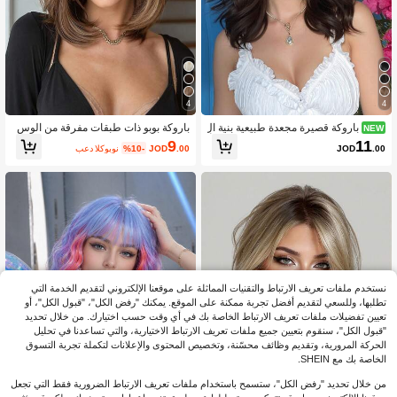
4
4
باروكة قصيرة مجعدة طبيعية بنية ال
باروكة بوبو ذات طبقات مفرقة من الوس
NEW
لون 14 بوصة للنساء، بفرق وسطي، من أ
ط بطول 10 بوصة، مناسبة للارتداء اليوم
9
11
.00
JOD
%10-
بعد الكوبون
JOD
.00
لياف صناعية مقاومة للحرارة، مناسبة للح
ي في الصيف، الحفلات، التنكر، مهرجانا
فلات والهالوين والكريسماس والكوسبلا
ت الموسيقى، العطلات، هدية عملية للفت
ي والارتداء اليومي
يات
نستخدم ملفات تعريف الارتباط والتقنيات المماثلة على موقعنا الإلكتروني لتقديم الخدمة التي
تطلبها، وللسعي لتقديم أفضل تجربة ممكنة على الموقع. يمكنك "رفض الكل"، "قبول الكل"، أو
تعيين تفضيلات ملفات تعريف الارتباط الخاصة بك في أي وقت حسب اختيارك. من خلال تحديد
"قبول الكل"، سنقوم بتعيين جميع ملفات تعريف الارتباط الاختيارية، والتي تساعدنا في تحليل
الحركة المرورية، وتقديم وظائف محسّنة، وتخصيص المحتوى والإعلانات لتكملة تجربة التسوق
الخاصة بك مع SHEIN.
من خلال تحديد "رفض الكل"، ستسمح باستخدام ملفات تعريف الارتباط الضرورية فقط التي تجعل
7