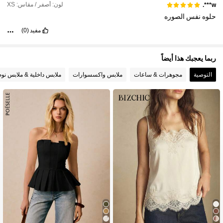
لون: أصفر / مقاس: XS
w***.
حلوه
نفس
الصوره
مفيد
(0)
ربما يعجبك هذا أيضاً
التوصية
مجوهرات & ساعات
ملابس واكسسوارات
ملابس داخلية & ملابس نوم