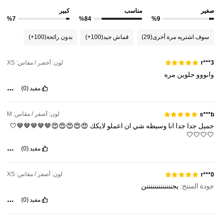
صغير
مناسب
كبير
%7
%84
%9
1.2M متابعون
4.91
سوف اشتريه مرة أخرى
(29)
قماش جيد
(100+)
بدون رائحة
(100+)
1.2M متابعون
4.91
لون: أخضر / مقاس: XS
r***3
واىووو
حلوين
مره
1.2M متابعون
4.91
مفيد
(0)
لون: أصفر / مقاس: M
s***b
1.2M متابعون
4.91
جميل
جدا
جدا
انا
وسيطه
شي
ان
اعملو
لايكك
😍😍😍😍😍🤎🤎🤎🤎🤎🤍
🤍🤍🤍🤍
1.2M متابعون
4.91
مفيد
(0)
لون: أصفر / مقاس: XS
r***0
جودة المنتج:
يجنننننننننننننن
مفيد
(0)