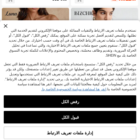
وف، فتحات معدنية، توب باندو لعطلة الص
سب للعمل الرسمي واليومي والمكتب وا
يف، موسم الزفاف ومهرجان الموسيقى
لتنقل والمواعدة، بأسلوب كاجوال مريح،
مناسب للصيف والخريف، للهالوين والعود
ة للمدرسة والحفلات وأعياد الميلاد وحضو
ر الزفاف والكنيسة والمناسبات الخاصة و
الخروجات والشاطئ والتجمعات الاجتماع
ية والعطلات والتسوق وشاي بعد الظهر وا
نستخدم ملفات تعريف الارتباط والتقنيات المماثلة على موقعنا الإلكتروني لتقديم الخدمة التي
لسفر، بتصميم بسيط
تطلبها، وللسعي لتقديم أفضل تجربة ممكنة على الموقع. يمكنك "رفض الكل"، "قبول الكل"، أو
تعيين تفضيلات ملفات تعريف الارتباط الخاصة بك في أي وقت حسب اختيارك. من خلال تحديد
"قبول الكل"، سنقوم بتعيين جميع ملفات تعريف الارتباط الاختيارية، والتي تساعدنا في تحليل
الحركة المرورية، وتقديم وظائف محسّنة، وتخصيص المحتوى والإعلانات لتكملة تجربة التسوق
الخاصة بك مع SHEIN.
من خلال تحديد "رفض الكل"، ستسمح باستخدام ملفات تعريف الارتباط الضرورية فقط التي تجعل
موقعنا الإلكتروني يعمل. قد تتمكن من تعطيلها عن طريق تغيير إعدادات متصفحك، ولكن قد يؤثر
ذلك على كيفية عمل الموقع. لمعرفة المزيد عن ملفات تعريف الارتباط التي نستخدمها وتعديل
إعدادات ملفات تعريف الارتباط الاختيارية الخاصة بك، يرجى تحديد "إدارة ملفات تعريف الارتباط".
لمزيد من المعلومات حول كيفية معالجتنا للبيانات التي نجمعها، انقر هنا لمشاهدة سياسة
الخصوصية الخاصة بنا.
انقر هنا لمشاهدة سياسة الخصوصية الخاصة بنا.
10
رفض الكل
Luna Muse
BizChic
BizChic ملابس علوية نسائية أنيقة بياقة م
توب باندو كورسييه نسائي من Luna Mus
فتوحة وياقة حلقية بدون أكمام، متعددة الا
e للربيع والصيف، لون سادة بحافة مدببة،
10
6
JOD
.99
JOD
.30
ستخدامات للمناسبات الرومانسية والأنيق
ستايل قصر، ضيق ومشد للجسم بتصميم
قبول الكل
ة والكاجوال والمكتبية والمناسبات الخاص
عظام السمكة، Y2K بسيط وجذاب ومثي
ة كالزفاف، مناسبة للخريف
ر، توب باندو قصير بدون حمالات، إطلالة ر
اقية وبسيطة، مناسب للاستخدام اليومي
إدارة ملفات تعريف الارتباط
أضف إلى عربة التسوق بنجاح
%10 خصم!
والكاجوال والحفلات والإجازات والمواعيد
والشارع والعروض والأداء والخارج والعود