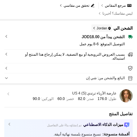
مرجع المقاس
تحقق من مقاسي
ليس مقاسك؟ أخبرنا
الشحن الي
Jordan
الشحن يبدأ من JOD18.00
التوصيل المتوقع:
6-8 يوم عمل
بسبب العروض الترويجية أو بيع التصفية، لا يمكن إرجاع هذا المنتج أو
استبداله.
البائع والشحن من: شي إن
عارضة الأزياء ترتدي:
US 4 (S)
طول:
176.0
صدر:
82.0
خصر:
60.0
الوركين:
90.0
تفاصيل المنتج
ميزات الذكاء الاصطناعي
تم إنشاؤه بناءً على التفاصيل
أقمشة منسوجة:
نسيج منسوج بلمسة نهائية أنيقة.