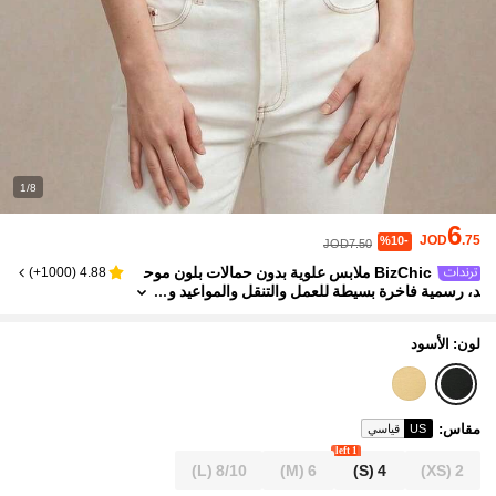
1/8
6
JOD
.75
%10-
JOD7.50
BizChic ملابس علوية بدون حمالات بلون موح
)
1000+
(
4.88
د، رسمية فاخرة بسيطة للعمل والتنقل والمواعيد و
الاستخدام اليومي وهالوين والعودة إلى المدرسة وا
لحفلات وأعياد الميلاد وحفلات الزفاف والضيوف والكنيس
ة والمناسبات الخاصة والخريف متعددة الاستخدامات وال
لون: الأسود
عطلات والمكتب والخروجات والشاطئ والتجمعات الاجت
ماعية والعطلات والتسوق وشاي بعد الظهر والسفر
مقاس
:
US
قياسي
1 left
(L)
8/10
(M)
6
(S)
4
(XS)
2