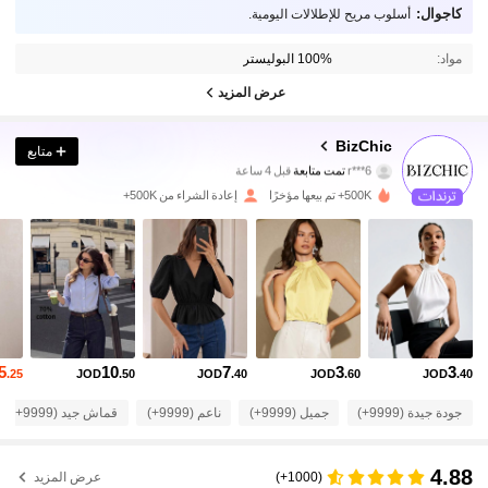
كاجوال:
أسلوب مريح للإطلالات اليومية.
مواد:
100% البوليستر
عرض المزيد
1.2M متابعون
4.91
BizChic
متابع
r***6
تمت متابعة
قبل 4 ساعة
500K+ تم بيعها مؤخرًا
إعادة الشراء من 500K+
1.2M متابعون
4.91
1.2M متابعون
4.91
1.2M متابعون
4.91
5
10
7
3
3
.25
JOD
.50
JOD
.40
JOD
.60
JOD
.40
1.2M متابعون
4.91
جودة جيدة (9999+)
جميل (9999+)
ناعم (9999+)
قماش جيد (9999+)
4.88
1.2M متابعون
4.91
(1000+)
عرض المزيد