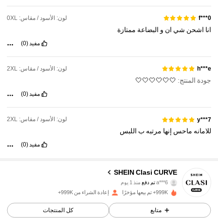
لون: الأسود / مقاس: 0XL
f***0
انا
اشحن
شي
ان
و
البضاعة
ممتازة
مفيد
(0)
لون: الأسود / مقاس: 2XL
h***e
جودة المنتج:
🤍🤍🤍🤍🤍🤍
مفيد
(0)
لون: الأسود / مقاس: 2XL
y***7
للامانه
ماحس
إنها
مرتبه
ب
اللبس
مفيد
(0)
SHEIN Clasi CURVE
337K متابعون
4.90
a***6
تم دفع
منذ 1 يوم
999K+ تم بيعها مؤخرًا
إعادة الشراء من 999K+
337K متابعون
4.90
متابع
كل المنتجات