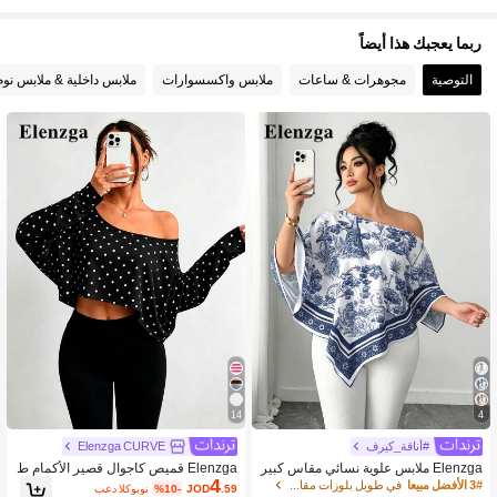
ربما يعجبك هذا أيضاً
337K متابعون
4.90
التوصية
مجوهرات & ساعات
ملابس واكسسوارات
ملابس داخلية & ملابس نوم
337K متابعون
4.90
337K متابعون
4.90
337K متابعون
4.90
337K متابعون
4.90
14
4
337K متابعون
4.90
#أناقة_كيرف
Elenzga CURVE
Elenzga ملابس علوية نسائي مقاس كبير
Elenzga قميص كاجوال قصير الأكمام ط
4
كاجوال أنيق بياقة غير متماثلة وأكمام طوي
ويلة الأكمام بياقة غير متماثلة للنساء
3# الأفضل مبيعا
في طويل بلوزات مقاسات كبيرة
.59
JOD
%10-
بعد الكوبون
337K متابعون
4.90