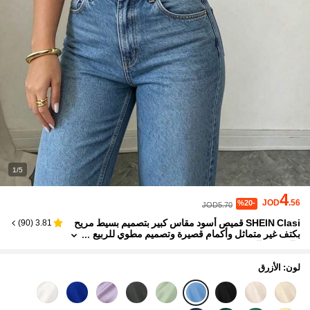
1/5
4
JOD
.56
%20-
JOD5.70
SHEIN Clasi قميص أسود مقاس كبير بتصميم بسيط مريح
)
90
(
3.81
بكتف غير متماثل وأكمام قصيرة وتصميم مطوي للربيع
والصيف والخريف
لون: الأزرق