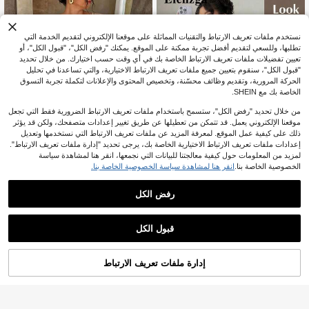
نستخدم ملفات تعريف الارتباط والتقنيات المماثلة على موقعنا الإلكتروني لتقديم الخدمة التي
تطلبها، وللسعي لتقديم أفضل تجربة ممكنة على الموقع. يمكنك "رفض الكل"، "قبول الكل"، أو
تعيين تفضيلات ملفات تعريف الارتباط الخاصة بك في أي وقت حسب اختيارك. من خلال تحديد
"قبول الكل"، سنقوم بتعيين جميع ملفات تعريف الارتباط الاختيارية، والتي تساعدنا في تحليل
الحركة المرورية، وتقديم وظائف محسّنة، وتخصيص المحتوى والإعلانات لتكملة تجربة التسوق
الخاصة بك مع SHEIN.
من خلال تحديد "رفض الكل"، ستسمح باستخدام ملفات تعريف الارتباط الضرورية فقط التي تجعل
موقعنا الإلكتروني يعمل. قد تتمكن من تعطيلها عن طريق تغيير إعدادات متصفحك، ولكن قد يؤثر
ذلك على كيفية عمل الموقع. لمعرفة المزيد عن ملفات تعريف الارتباط التي نستخدمها وتعديل
إعدادات ملفات تعريف الارتباط الاختيارية الخاصة بك، يرجى تحديد "إدارة ملفات تعريف الارتباط".
4
لمزيد من المعلومات حول كيفية معالجتنا للبيانات التي نجمعها، انقر هنا لمشاهدة سياسة
الخصوصية الخاصة بنا.
انقر هنا لمشاهدة سياسة الخصوصية الخاصة بنا.
Firerie CURVE
Firerie تي شيرت نسائي أنيق بسيط بتص
8
رفض الكل
ميم غير متماثل مع رقعات دانتيل وكشكش
Elenzga CURVE
%10-
JOD
.91
ة، مقاس كبير، لون كاكي، صيفي، أنيق، م
Elenzga بلوزة نسائية فضفاضة ذات أكما
ناسب للعطلات والتنقل اليومي، موضة جد
6
م خفاش غير متماثلة بتصميم أومبير أنيق،
.75
JOD
%10-
بعد الكوبون
يدة
تصميم موضة للصيف للمقاسات الكبيرة
قبول الكل
إدارة ملفات تعريف الارتباط
أضف إلى عربة التسوق بنجاح
%20 خصم!