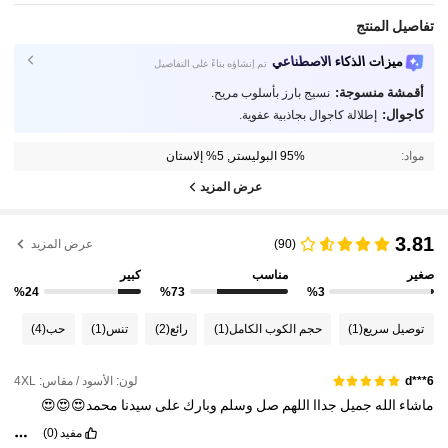
تفاصيل المنتج
ميزات الذكاء الاصطناعي
تم إنشاؤه بناءً على التفاصيل
أقمشة منسوجة:
نسيج بارز بأسلوب مريح.
كاجوال:
إطلالة كاجوال بجاذبية عفوية.
مواد:
95% البوليستر, 5% إلاستان
عرض المزيد
3.81
(90)
عرض المزيد
صغير
مناسب
كبير
%24
%73
%3
توصيل سريع
(1)
حجم الكوب الكامل
(1)
رائع
(2)
تنس
(1)
حب
(4)
لون: الأسود / مقاس: 4XL
d***6
ماشاء
الله
جميل
جداا
اللهم
صل
وسلم
وبارك
على
سيدنا
محمد😍😍😍
مفيد
(0)