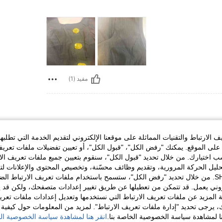
مفيد (1)
شكل الجسم:
ساعة رملية
تمثال نصفي:
77 cm / 30 in
الارتباط والتقنيات المماثلة على موقعنا الإلكتروني لتقديم الخدمة التي تطلبه
س:
S
لى الموقع. يمكنك "رفض الكل"، "قبول الكل"، أو تعيين تفضيلات ملفات تعريف
ختيارك. من خلال تحديد "قبول الكل"، سنقوم بتعيين جميع ملفات تعريف الارتب
حليل الحركة المرورية، وتقديم وظائف محسّنة، وتخصيص المحتوى والإعلانات لت
الخاصة بك مع SHEIN. من خلال تحديد "رفض الكل"، ستسمح باستخدام ملفات تعريف الارتباط 
روني يعمل. قد تتمكن من تعطيلها عن طريق تغيير إعدادات متصفحك، ولكن قد ي
 المزيد عن ملفات تعريف الارتباط التي نستخدمها وتعديل إعدادات ملفات تعري
مفيد (1)
ك، يرجى تحديد "إدارة ملفات تعريف الارتباط". لمزيد من المعلومات حول كيفية مع
نا لمشاهدة سياسة الخصوصية الخاصة بنا.
انقر هنا لمشاهدة سياسة الخصوصية الخ