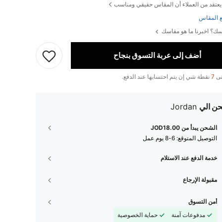
يعتقد من العملاء أن المقاس حقيقي ومناسب
 المقاس
ك؟ اخبرنا ما هو مقاسك
أضف إلى عربة التسوق بنجاح
تى
7
نقطة شي إن يتم احتسابها عند الدفع.
ن الي
Jordan
الشحن يبدأ من JOD18.00
التوصيل المتوقع:
6-8 يوم عمل
خدمة الدفع عند الاستلام
مقبولة الإرجاع
أمن التسوق
مدفوعات آمنة
حماية الخصوصية