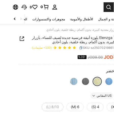
0
0
ة و الجمال
الأطفال والأمومة
مجوهرات واكسسوارات
الحقائب والأمتعة
Elenzga بلوزة أنيقة فرنسية جديدة لصيف للنساء، بأزرار
بيرة، بدون أكمام، ربطة خلفية، بلون أحادي
SKU: sz2507021986
(100+ تعليقات)
JOD
%39-
JOD9.00
PRICE AND AVAILABIL
خضر
US المقاس
8/10 (L)
6 (M)
4 (S)