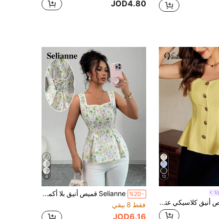
JOD4.80
4
12
V
Selianne قميص أنيق بلا أكمام للنساء مع تصميم حزام متقاطع في الظهر
%20-
Vintamour قميص أنيق كلاسيكي عتيق للنساء، قميص مزين بأزرار معدنية على شكل زهرة مناسب للربيع والصيف، قميص أبيض بدون أكمام
فقط 8 بيقي
JOD6.16