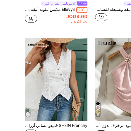
قة
#دبلوماسي_تشارم_كور
Elenzga بلوزة أنيقة وبسيطة للنساء للصيف ذات رقبة على شكل v بدون أكمام، مع تصميم مشبك معدني ينحت الخصر
Ellevyn ملابس علوية أنيقة بدون أكمام مع أزرار على شكل صدف وكوكب للنساء
%20-
JOD9.60
بعد الكوبون
11
Franclia توب أسود مزخرف بدون أكمام، توب كاجوال مضلع مناسب للصيف بخصر مضبوط وحافة غير متماثلة
SHEIN Frenchy قميص نسائي أزرار أمامية بدون أكمام مخطط كاجوال ، بدلة نسائية للمكتب ، ملابس شتوية للنساء ، ملابس الخريف ، قميص أبيض نسائي ، ملابس علوية بدون أكمام