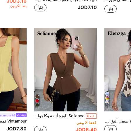
JOD3.10
بعد الكوبون
JOD7.10
31
Selianne بلوزة أنيقة وكاجوال للنساء للعطلات والتنقل، لون أحادي الصدر بياقة على شكل حرف V، أزرار معدنية مزدوجة الصدر، بتصميم منسدل مطوي على شكل حرف A، بدون أكمام، للربيع والصيف
intamour
%20-
Elenzga ملابس علوية صيفي أنيق للنساء، قاعدة لون المشمش مع طباعة أوراق، بدون أكمام، رقبة حلقة مع ربطة عنق، زخرفة خرز خشبي، حاشية غير متماثلة، ربطة خصر متقاطعة، قصة ضيقة مخصرة، ملابس علوية خزان مريح
فقط 8 بيقي
JOD7.80
JOD6.40