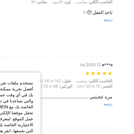
التناسب الكلي: مناسب, لون: الأسود, مقاس: M
التناسب الكلي:
مناسب
لون:
الأسود
مقاس:
M
تاخذ العقل 🥺✨
ترجمة
12 Jul,2025
e***o
التناسب الكلي: مناسب, طول: 142 cm / 56 in, الوزن: 50 kg / 110 lbs, شكل الجسم: ساعة رملية, تمثال نصفي: 77 cm / 30 in, الخصر: 75 cm / 30 in, الوركين: 88 cm / 35 in, لون: الأسود, مقاس: S
التناسب الكلي:
مناسب
طول:
142 cm / 56 in
الوزن:
50 kg / 110 lbs
نستخدم ملفات تعريف 
الخصر:
75 cm / 30 in
الوركين:
88 cm / 35 in
لون:
الأسود
مقا
أفضل تجربة ممكنة ع
بك في أي وقت حسب ا
مره عجبتني …………………………………..
والتي تساعدنا في ت
ترجمة
تجعل موقعنا الإلكت
عمل الموقع. لمعرفة
الاختيارية الخاصة ب
التي نجمعها، انقر ه