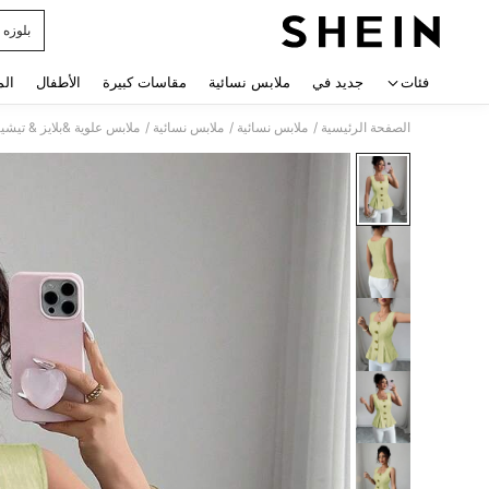
بلوزه
 navigate search
فئات
جديد في
ملابس نسائية
مقاسات كبيرة
الأطفال
الم
/
/
/
الصفحة الرئيسية
ملابس نسائية
ملابس نسائية
ملابس علوية &بلايز & تيشي