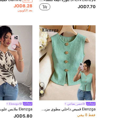
%10-
JOD8.28
JOD7.70
بعد الكوبون
7
#أخضر_نعناعي
Elenzga
Elenzga قميص داخلي مطوي مزين بإبزيم وردي، موسم الربيع/الصيف 2026 للنساء
فقط 8 بيقي
JOD5.80