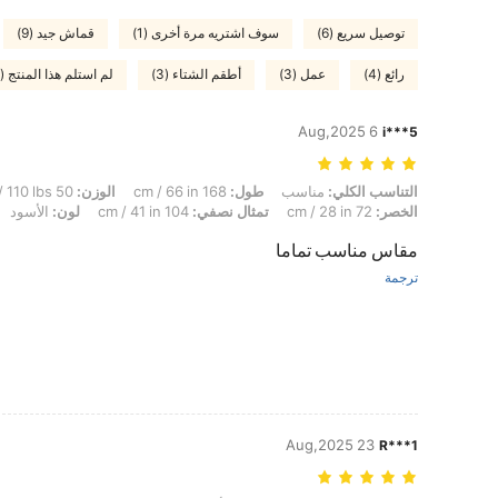
توصيل سريع (6)
سوف اشتريه مرة أخرى (1)
قماش جيد (9)
رائع (4)
عمل (3)
أطقم الشتاء (3)
لم استلم هذا المنتج (2)
6 Aug,2025
i***5
التناسب الكلي: مناسب, طول: 168 cm / 66 in, الوزن: 50 kg / 110 lbs, شكل الجسم: مستطيل, الوركين: 102 cm / 40 in, الخصر: 72 cm / 28 in, تمثال نصفي: 104 cm / 41 in, لون: الأسود, مقاس: XS
التناسب الكلي:
مناسب
طول:
168 cm / 66 in
الوزن:
50 kg / 110 lbs
الخصر:
72 cm / 28 in
تمثال نصفي:
104 cm / 41 in
لون:
الأسود
مقاس مناسب تماما
ترجمة
23 Aug,2025
R***1