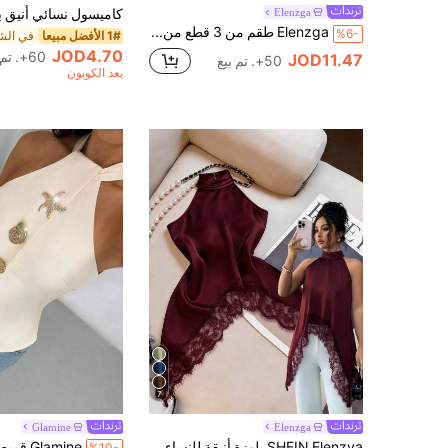
Elenzga
Elenzga طقم من 3 قطع من لباس علوي النسائية بدون أكمام ذات ياقة على شكل حرف V بلون موحد، مناسبة للإطلالات الكاجوال
%6-
1# الأفضل مبيعا
JOD4.70
60+. تم بيع
JOD11.47
50+. تم بيع
بعد الكوبون
7
Glamine
Elenzga
SHEIN Elenzya بلوزة أنيقة للنساء بياقة حلقة وتباين لون مع الدانتيل