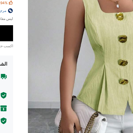
94%
مرجع
ليس مقاس
اكسب ح
الشح