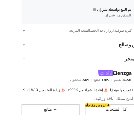
تم البيع بواسطة شي إن
السفن من شي إن
كنزة صوفية,أزراز بأحد الخط,الفتحة المربعة
3M
14K
4.89
 وصالح
متجر
3M
14K
4.89
Elenzga
3M
14K
4.89
تقييم
قطع
متابعون
m***h
تم دفع
منذ 1 يوم
إعادة الشراء من 999K+
زيادة المتابعين 13%
3M
14K
4.89
ن تمتلك أناقة وراثية.
عروض مفاجأة
كل المنتجات
متابع
3M
14K
4.89
3M
14K
4.89