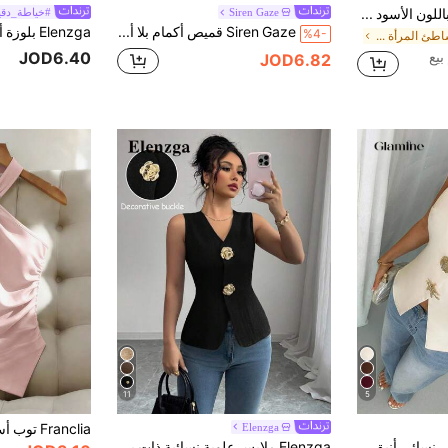
كاميسول نسائي أنيق باللون الأسود مع تفاصيل دانتيل متباينة رقيقة وحمالات رفيعة، كاجوال صيفي
Siren Gaze
#خياطة_دقي
Siren Gaze قميص أكمام بلا أكمام بياقة مربعة وأزرار أمامية نسائي بنسيج بسيط، صيفي
%4-
في الشاطئ المرأة تانك قمم & كاميس
JOD6.40
JOD6.82
11
5
Elenzga
Glamine قميص نسائي أنيق وعصري بدون أكمام وياقة حلقية، من نسيج مشدود غير مرن مع إبزيم معدني، ملابس نسائية للخريف، عودة إلى المدرسة
Elenzga ملابس علوية نسائية ذات ياقة على شكل حرف V مطابقة مع زر ذهبي مزين بالورود