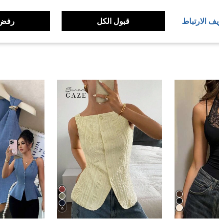
لمراجعات
يف الارتباط
قبول الكل
رفض 
9