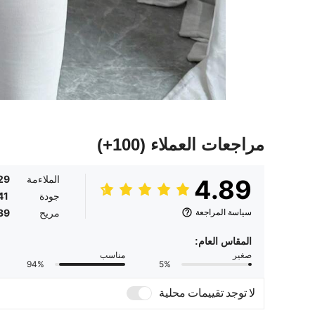
مراجعات العملاء
(100+)
الملاءمة
29
4.89
جودة
41
سياسة المراجعة
مريح
39
المقاس العام:
صغير
مناسب
94%
5%
لا توجد تقييمات محلية