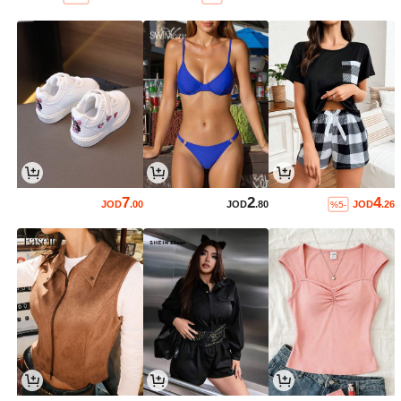
7
2
4
JOD
.00
JOD
.80
JOD
.26
%5-