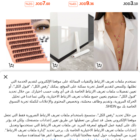
7
9
3
JOD
.60
JOD
.36
JOD
.10
%20-
%40-
1
1
2
JOD
.48
JOD
.51
JOD
.38
%13-
%6-
%5-
نستخدم ملفات تعريف الارتباط والتقنيات المماثلة على موقعنا الإلكتروني لتقديم الخدمة التي
تطلبها، وللسعي لتقديم أفضل تجربة ممكنة على الموقع. يمكنك "رفض الكل"، "قبول الكل"، أو
تعيين تفضيلات ملفات تعريف الارتباط الخاصة بك في أي وقت حسب اختيارك. من خلال تحديد
"قبول الكل"، سنقوم بتعيين جميع ملفات تعريف الارتباط الاختيارية، والتي تساعدنا في تحليل
الحركة المرورية، وتقديم وظائف محسّنة، وتخصيص المحتوى والإعلانات لتكملة تجربة التسوق
الخاصة بك مع SHEIN.
من خلال تحديد "رفض الكل"، ستسمح باستخدام ملفات تعريف الارتباط الضرورية فقط التي تجعل
موقعنا الإلكتروني يعمل. قد تتمكن من تعطيلها عن طريق تغيير إعدادات متصفحك، ولكن قد يؤثر
ذلك على كيفية عمل الموقع. لمعرفة المزيد عن ملفات تعريف الارتباط التي نستخدمها وتعديل
إعدادات ملفات تعريف الارتباط الاختيارية الخاصة بك، يرجى تحديد "إدارة ملفات تعريف الارتباط".
لمزيد من المعلومات حول كيفية معالجتنا للبيانات التي نجمعها، انقر هنا لمشاهدة سياسة