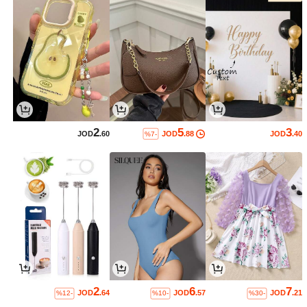
2
5
3
JOD
.60
JOD
.88
JOD
.40
%7-
2
6
7
JOD
.64
JOD
.57
JOD
.21
%12-
%10-
%30-