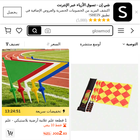
فساتين
شي إن - تسوق الأزياء عبر الإنترنت
×
billile eilish flag
اكتشف المزيد من الخصومات الحصرية والعروض الإضافية في
يحصل
تطبيق SHEIN!
emirates flag
(5,000)
glowmod
العاب
التوصية
أوسع منتشرة
السعر
تصنيف
فساتين
billile eilish flag
تخفيضات سريعة
13:24:50
1 قطعة علم علامة أرضية بلاستيكي - علم
إشارة خارجي مدبب. هذا علم زاوية بلاس
فقط 10 بيقي
تيكي للملاعب الرياضية، إكسسوار علامة
2
قياسي لكرة القدم والهوكي وملاعب ريا
%21-
JOD
.83
ضية أخرى، يستخدم بشكل أساسي لتحدي