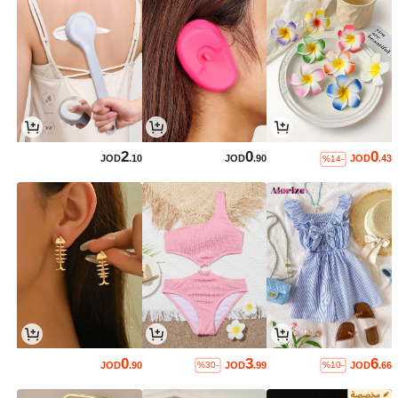
2
0
0
JOD
.10
JOD
.90
JOD
.43
%14-
0
3
6
JOD
.90
JOD
.99
JOD
.66
%30-
%10-