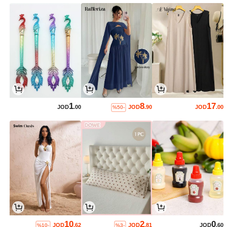
1
8
17
JOD
.00
JOD
.90
JOD
.00
%50-
10
2
0
JOD
.62
JOD
.81
JOD
.60
%10-
%3-