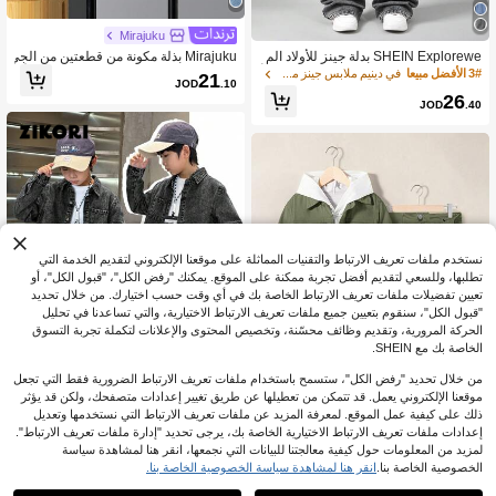
Mirajuku
SHEIN Explorewe بدلة جينز للأولاد الم
Mirajuku بذلة مكونة من قطعتين من الجي
راهقين تتكون من جاكيت جينز مع طوق وأ
نز الأزرق المغسول المناسبة للشباب الأني
3# الأفضل مبيعا
في دينيم ملابس جينز من قطعتين للأولاد في سن المراه
21
JOD
.10
ساور من الفليس مقترنة بسراويل جينز ذا
قين كاجوال
26
ت ساق مستقيمة فضفاضة، مجموعة جين
JOD
.40
ز عصرية للأولاد
نستخدم ملفات تعريف الارتباط والتقنيات المماثلة على موقعنا الإلكتروني لتقديم الخدمة التي
تطلبها، وللسعي لتقديم أفضل تجربة ممكنة على الموقع. يمكنك "رفض الكل"، "قبول الكل"، أو
تعيين تفضيلات ملفات تعريف الارتباط الخاصة بك في أي وقت حسب اختيارك. من خلال تحديد
"قبول الكل"، سنقوم بتعيين جميع ملفات تعريف الارتباط الاختيارية، والتي تساعدنا في تحليل
الحركة المرورية، وتقديم وظائف محسّنة، وتخصيص المحتوى والإعلانات لتكملة تجربة التسوق
الخاصة بك مع SHEIN.
من خلال تحديد "رفض الكل"، ستسمح باستخدام ملفات تعريف الارتباط الضرورية فقط التي تجعل
موقعنا الإلكتروني يعمل. قد تتمكن من تعطيلها عن طريق تغيير إعدادات متصفحك، ولكن قد يؤثر
ذلك على كيفية عمل الموقع. لمعرفة المزيد عن ملفات تعريف الارتباط التي نستخدمها وتعديل
إعدادات ملفات تعريف الارتباط الاختيارية الخاصة بك، يرجى تحديد "إدارة ملفات تعريف الارتباط".
Zikori
لمزيد من المعلومات حول كيفية معالجتنا للبيانات التي نجمعها، انقر هنا لمشاهدة سياسة
SHEIN مجموعة بنطال جينز وجاكيت دين
SHEIN مجموعة قميص جينز وبنطلون جي
الخصوصية الخاصة بنا.
انقر هنا لمشاهدة سياسة الخصوصية الخاصة بنا.
م مطبوع عليهما زخارف غرافيتي محترقة
نز مريحة وفضفاضة لأولاد المراهقين، مج
25
24
JOD
.80
JOD
.50