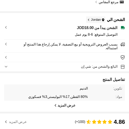
مرجع المقاس
الشحن الي
Jordan
الشحن يبدأ من JOD18.00
التوصيل المتوقع:
6-8 يوم عمل
بسبب العروض الترويجية أو بيع التصفية، لا يمكن إرجاع هذا المنتج أو
استبداله.
البائع والشحن من: شي إن
تفاصيل المنتج
تكوين:
الدنيم
مواد:
80% القطن,17% البوليستر,3% فسكوزي
عرض المزيد
4.86
(100+)
عرض المزيد