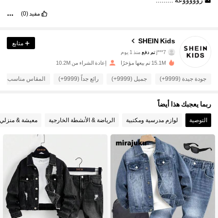
روووووعه
.........
مفيد
(0)
SHEIN Kids
متابع
807K متابعون
4.94
j***7
تم دفع
منذ 1 يوم
15.1M تم بيعها مؤخرًا
إعادة الشراء من 10.2M
807K متابعون
4.94
جودة جيدة (9999+)
جميل (9999+)
رائع جداً (9999+)
المقاس مناسب (9999+)
ربما يعجبك هذا أيضاً
807K متابعون
4.94
التوصية
لوازم مدرسية ومكتبية
الرياضة & الأنشطة الخارجية
معيشة & منزلي
807K متابعون
4.94
807K متابعون
4.94
807K متابعون
4.94