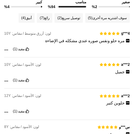
صغير
مناسب
كبير
%4
%94
%2
سوف اشتريه مرة أخرى
(5)
توصيل سريع
(2)
رائع
(7)
أنيق
(4)
لون: أزرق متوسط / مقاس: 10Y
g***4
مره
حلو
ونفس
صوره
عندي
مشكله
في
الإضاءة
مفيد
(1)
لون: الأسود / مقاس: 10Y
a***2
جميل
مفيد
(1)
لون: الأسود / مقاس: 12Y
a***2
حلوين
كتير
مفيد
(1)
لون: الأسود / مقاس: 8Y
س***و