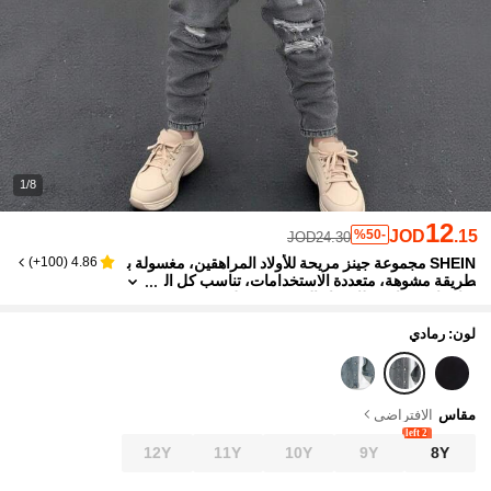
1/8
12
JOD
.15
%50-
JOD24.30
SHEIN مجموعة جينز مريحة للأولاد المراهقين، مغسولة ب
)
100+
(
4.86
طريقة مشوهة، متعددة الاستخدامات، تناسب كل ال
مناسبات، مناسبة للارتداء اليومي، وصول جديد خري
ف وشتاء 2024
لون: رمادي
مقاس
الافتراضي
2 left
12Y
11Y
10Y
9Y
8Y