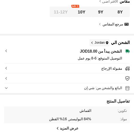
مقاس
الافتراضي
3 left
11-12Y
10Y
9Y
8Y
مرجع المقاس
الشحن الي
Jordan
الشحن يبدأ من JOD18.00
التوصيل المتوقع:
6-8 يوم عمل
مقبولة الإرجاع
البائع والشحن من: شي إن
تفاصيل المنتج
تكوين:
القماش
مواد:
84% البوليستر, 16% القطن
عرض المزيد