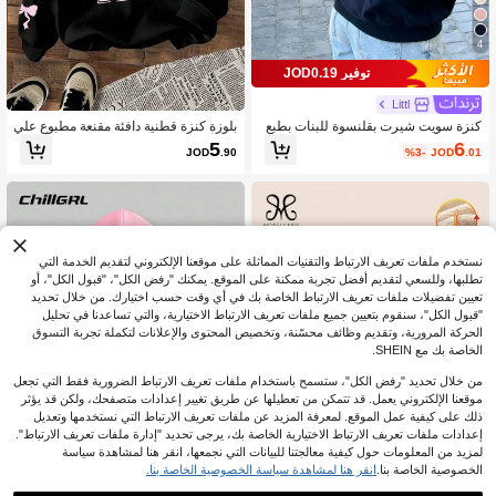
4
توفير JOD0.19
Littl
كنزة سويت شيرت بقلنسوة للبنات بطبع
بلوزة كنزة قطنية دافئة مقنعة مطبوع علي
ة خلفية ألوان مائية بتصميم كرز وفيونكة،
ها الأرقام والفيونكات للبنات
6
5
%3-
JOD
.01
JOD
.90
مع رسمة حروف "Have A Good Day"،
فضفاضة بأكمام طويلة، كاجوال حلوة للبنا
ت المراهقات
نستخدم ملفات تعريف الارتباط والتقنيات المماثلة على موقعنا الإلكتروني لتقديم الخدمة التي
تطلبها، وللسعي لتقديم أفضل تجربة ممكنة على الموقع. يمكنك "رفض الكل"، "قبول الكل"، أو
تعيين تفضيلات ملفات تعريف الارتباط الخاصة بك في أي وقت حسب اختيارك. من خلال تحديد
"قبول الكل"، سنقوم بتعيين جميع ملفات تعريف الارتباط الاختيارية، والتي تساعدنا في تحليل
الحركة المرورية، وتقديم وظائف محسّنة، وتخصيص المحتوى والإعلانات لتكملة تجربة التسوق
الخاصة بك مع SHEIN.
من خلال تحديد "رفض الكل"، ستسمح باستخدام ملفات تعريف الارتباط الضرورية فقط التي تجعل
موقعنا الإلكتروني يعمل. قد تتمكن من تعطيلها عن طريق تغيير إعدادات متصفحك، ولكن قد يؤثر
ذلك على كيفية عمل الموقع. لمعرفة المزيد عن ملفات تعريف الارتباط التي نستخدمها وتعديل
إعدادات ملفات تعريف الارتباط الاختيارية الخاصة بك، يرجى تحديد "إدارة ملفات تعريف الارتباط".
لمزيد من المعلومات حول كيفية معالجتنا للبيانات التي نجمعها، انقر هنا لمشاهدة سياسة
الخصوصية الخاصة بنا.
انقر هنا لمشاهدة سياسة الخصوصية الخاصة بنا.
6
8