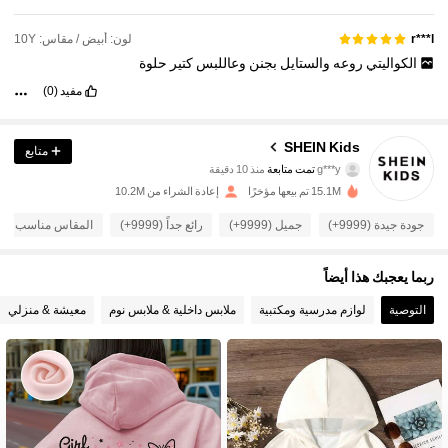
لون: أبيض / مقاس: 10Y
r***l
الكواليتي
روعه
والستايل
بجنن
وعاللبس
كتير
حلوة
مفيد
(0)
SHEIN Kids
متابع
807K متابعون
4.94
g***y
تمت متابعة
منذ 10 دقيقة
k***3
تتصفح
15.1M تم بيعها مؤخرًا
إعادة الشراء من 10.2M
807K متابعون
4.94
جودة جيدة (9999+)
جميل (9999+)
رائع جداً (9999+)
المقاس مناسب (9999+)
807K متابعون
4.94
ربما يعجبك هذا أيضاً
807K متابعون
4.94
التوصية
لوازم مدرسية ومكتبية
ملابس داخلية & ملابس نوم
معيشة & منزلي
807K متابعون
4.94
807K متابعون
4.94
807K متابعون
4.94