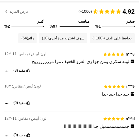
4.92
(1000+)
عرض المزيد
صغير
مناسب
كبير
%2
%97
%1
يحافظ على الدفء
(100+)
سوف اشتريه مرة أخرى
(10)
رائع
(64)
لون: أبيض / مقاس: 11-12Y
h***8
لونه
سكري
ومن
جوا
زي
الفرو
الخفيف
مرا
مررررررريح
مفيد
(3)
لون: أبيض / مقاس: 10Y
r***9
جيد
جدا
جيد
جدا
مفيد
(0)
لون: أبيض / مقاس: 11-12Y
n***d
جممممممممميل
جداااااااااااااااااااااااا
مفيد
(0)