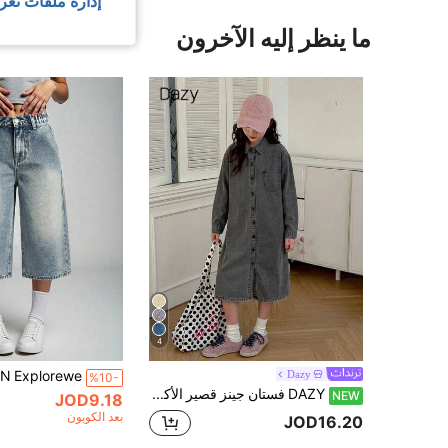
إدارة ملفات تعر
ما ينظر إليه الآخرون
4
Dazy
%10-
DAZY فستان جينز قصير الأكمام بياقة مطوية وجيوب مزخرفة لفتيات المراهقات في فصل الخريف
NEW
JOD9.18
بعد الكوبون
JOD16.20