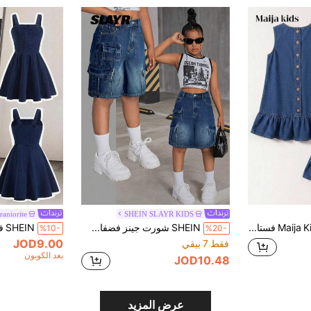
eaniorite
SHEIN SLAYR KIDS
Maija Kids Maija Kids فستان جينز بدون أكمام للفتيات المراهقات في الصيف والخريف، كاجوال بلون موحد مغسول مع أزرار وظهر مفتوح وحافة مكشكشة، مناسب للسفر اليومي والخارج والمنزل والغداء المتأخر وحفلات الشاي والتنقل والمطار، ملابس خريفية للفتيات، ملابس العودة إلى المدرسة للأطفال، ملابس حفلات الريف
SHEIN شورت جينز فضفاض بجيوب على الخصر عالي الخصر بتأثير الغسيل الحجري، موضة Y2K للفتيات المراهقات، عودة إلى المدرسة في الخريف
%10-
%20-
JOD9.00
فقط 7 بيقي
بعد الكوبون
JOD10.48
عرض المزيد