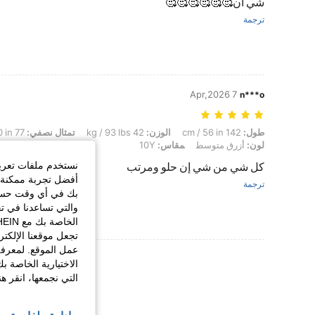
شي ان🥰🥰🥰🥰🥰🥰
ترجمة
7 Apr,2026
n***o
طول: 142 cm / 56 in, الوزن: 42 kg / 93 lbs, تمثال نصفي: 77 cm / 30 in, الخصر: 67 cm / 26 in, الوركين: 82 cm / 32 in, لون: أزرق متوسط, مقاس: 10Y
طول:
142 cm / 56 in
الوزن:
42 kg / 93 lbs
تمثال نصفي:
77 cm / 30 in
لون:
أزرق متوسط
مقاس:
10Y
نستخدم ملفات تعريف 
كل شي من شي إن حلو ومرتب
أفضل تجربة ممكنة ع
ترجمة
بك في أي وقت حسب ا
والتي تساعدنا في ت
تجعل موقعنا الإلكت
عمل الموقع. لمعرفة
عرض المزيد من ا
الاختيارية الخاصة ب
التي نجمعها، انقر ه