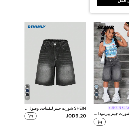
الكل
11
5
SHEIN SLA
SHEIN شورت جينز للفتيات، وصول صيفي جديد، شورت جينز كاجوال بقصة مستقيمة فضفاضة وحافة مهترئة وخصر مطاطي مغسول بطراز عتيق، أسلوب شارع Y2K، جينز قطني ناعم مريح باللون الأسود، مناسب للارتداء في الحرم الجامعي والعطلات الصيفية والخروجات اليومية والأنشطة الخارجية والمنزل والحفلات والمناسبات الأخرى
SHEIN شورت جينز بيرمودا فضفاض مغسول بطريقة عتيقة ذو خصر غير متماثل للفتيات المراهقات، للملابس الشارعية
JOD9.20