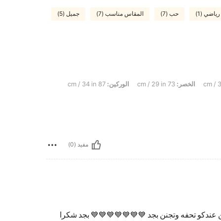
رياضي (1)
حب (7)
المقاس مناسب (7)
جميل (5)
الخصر:
73 cm / 29 in
الوركين:
87 cm / 34 in
مفيد (0)
 من عندكو تحفه وتجنن بجد 💙💙💙💙💙💙💙 بجد شكرا