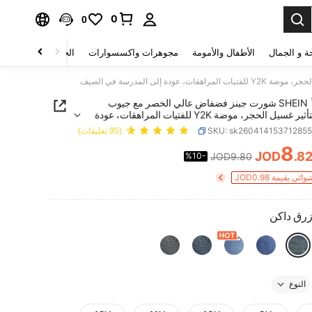
0
0
ة و الجمال
الأطفال والأمومة
مجوهرات واكسسوارات
الحقائب والأمتعة
SHEIN شورت جينز فضفاض عالي الخصر مع جيوب
رفرفة بتأثير غسيل الحجر، موضة Y2K للفتيات المراهقات، عودة
درسة في الصيف
SKU: sk26041415371285
(95 تعليقات)
8
JOD
.8
%10-
JOD9.80
PRICE AND AVAILABIL
 بقيمة JOD0.98
زرق داكن
النوع