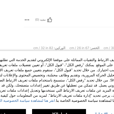
مفيد (0)
الخصر:
67 cm / 26 in
الوركين:
82 cm / 32 in
الارتباط والتقنيات المماثلة على موقعنا الإلكتروني لتقديم الخدمة التي تطلبه
لى الموقع. يمكنك "رفض الكل"، "قبول الكل"، أو تعيين تفضيلات ملفات تعريف
ختيارك. من خلال تحديد "قبول الكل"، سنقوم بتعيين جميع ملفات تعريف الارتب
حليل الحركة المرورية، وتقديم وظائف محسّنة، وتخصيص المحتوى والإعلانات لت
مفيد (0)
الخاصة بك مع SHEIN. من خلال تحديد "رفض الكل"، ستسمح باستخدام ملفات تعريف الارتباط 
روني يعمل. قد تتمكن من تعطيلها عن طريق تغيير إعدادات متصفحك، ولكن قد ي
 المزيد عن ملفات تعريف الارتباط التي نستخدمها وتعديل إعدادات ملفات تعري
لمراجعات
ك، يرجى تحديد "إدارة ملفات تعريف الارتباط". لمزيد من المعلومات حول كيفية مع
نا لمشاهدة سياسة الخصوصية الخاصة بنا.
انقر هنا لمشاهدة سياسة الخصوصية الخ