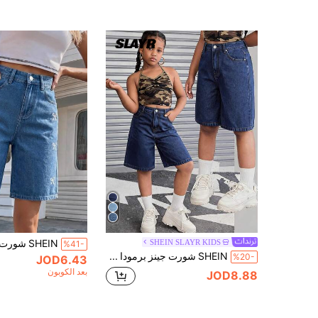
SHEIN SLAYR KIDS
%41-
SHEIN شورت جينز برمودا فضفاض واسع بتصميم ريترو مغسول للفتيات المراهقات مع جيوب مائلة، مناسب للربيع والصيف وعطلة الشاطئ والأسلوب البوهيمي وملابس الشارع الصيفية والحفلات الموسيقية والرايف والمهرجانات
%20-
JOD6.43
بعد الكوبون
JOD8.88