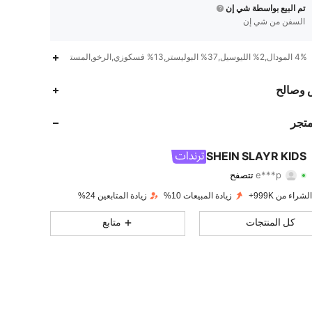
تم البيع بواسطة شي إن
السفن من شي إن
4% المودال,2% الليوسيل,37% البوليستر,13% فسكوزي,الرخو,المستقيم
298K
3.5K
4.92
 وصالح
298K
3.5K
4.92
متجر
298K
3.5K
4.92
SHEIN SLAYR KIDS
e***p
تتصفح
298K
3.5K
4.92
تقييم
قطع
متابعون
شراء من 999K+
زيادة المبيعات 10%
زيادة المتابعين 24%
298K
3.5K
4.92
كل المنتجات
متابع
298K
3.5K
4.92
298K
3.5K
4.92
298K
3.5K
4.92