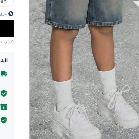
8Y
مرجع
اكسب ح
الشح