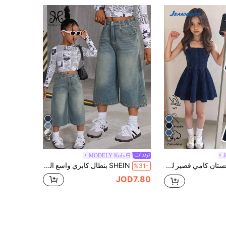
14
6
MODELY Kids
J
SHEIN فستان كامي قصير للفتيات المراهقات بتصميم لطيف وحلو مع رقعات وحافة A-خط، وصول جديد صيفي رقيق، أزرق جينز داكن مغسول، موضة شارع كاجوال حلوة وتصميم عطلة متعدد الاستخدامات أساسي بسيط مع رقعات وحافة كبيرة جداً غير مطاطي وخصر مطاطي خلفي ملائم، تأثير جينز قطني ناعم ومريح للارتداء اليومي والخروجات والحفلات والمدرسة والمنزل والتنقل، وصول جديد ربيع/صيف 26
SHEIN بنطال كابري واسع الساق من جينز مغسول بطراز قديم ، بتصميم مرتاح للفتيات البالغات ، مناسب للربيع والصيف
%31-
JOD7.80