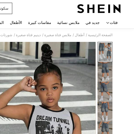
سكوت
 navigate search
فئات
جديد في
ملابس نسائية
مقاسات كبيرة
الأطفال
الم
/
/
/
/
الصفحة الرئيسية
أطفال
ملابس فتاة صغيرة
دينيم فتاة صغيرة
شورتات د