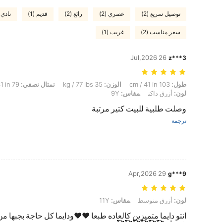
توصيل سريع (2)
عصري (2)
رائع (2)
قديم (1)
نادي 
سعر مناسب (2)
غريب (1)
26 Jul,2026
z***3
طول: 103 cm / 41 in, الوزن: 35 kg / 77 lbs, تمثال نصفي: 79 cm / 31 in, الخصر: 73 cm / 29 in, الوركين: 87 cm / 34 in, لون: أزرق داكن, مقاس: 9Y
طول:
103 cm / 41 in
الوزن:
35 kg / 77 lbs
تمثال نصفي:
79 cm / 31 in
لون:
أزرق داكن
مقاس:
9Y
وصلت طلبية للبيت كتير مرتبة
ترجمة
29 Apr,2026
g***9
لون: أزرق متوسط, مقاس: 11Y
لون:
أزرق متوسط
مقاس:
11Y
انتو دايما متميزين كالعاده طبعا ♥️♥️ودايما كل حاجة بجبها