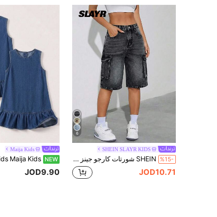
6
Maija Kids
SHEIN SLAYR KIDS
SHEIN شورتات كارجو جينز أسود فضفاض للفتيات المراهقات
NEW
%15-
JOD9.90
JOD10.71