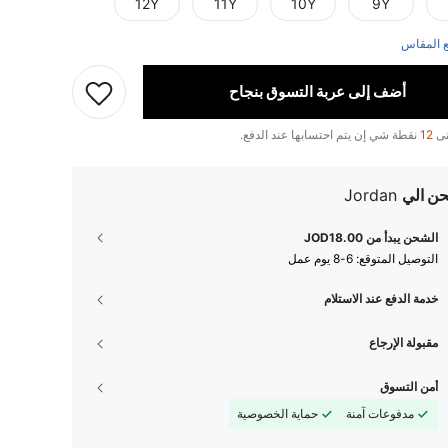
12Y
11Y
10Y
9Y
 المقاس
أضف إلى عربة التسوق بنجاح
تى
12
نقطة شي إن يتم احتسابها عند الدفع.
ن الي
Jordan
الشحن يبدأ من JOD18.00
التوصيل المتوقع:
6-8 يوم عمل
خدمة الدفع عند الاستلام
مقبولة الإرجاع
أمن التسوق
مدفوعات آمنة
حماية الخصوصية