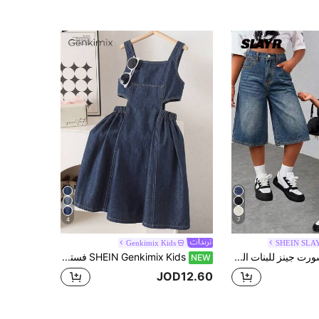
4
7
Genkimix Kids
SHEIN SLA
SHEIN شورت جينز للبنات المراهقات مع جيوب وأزرار، ملابس يومية كاجوال متعددة الاستخدامات
SHEIN Genkimix Kids فستان أميرة للبنات بتصميم عصري صيفي جديد من الدنيم الناعم المغسول بحمالات رفيعة
NEW
JOD12.60