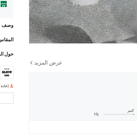
وصف
المقاس
حول ال
عرض المزيد
إعادة ال
كبير
1%