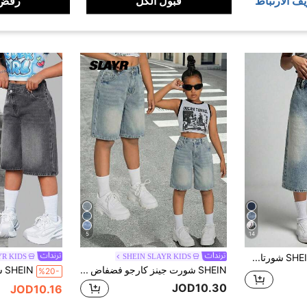
يف الارتباط
قبول الكل
رفض 
5
14
SHEIN Explorewe شورتات جينز للبنات، وصول جديد للصيف، كاجوال جامعي عتيق ممزق بلون الجينز، تصميم حزام خصر مطاطي مع أزرار، كابري جينز واسع الساق مريح وكاجوال، مناسب للارتداء اليومي والحرم الجامعي والعطلة الصيفية والأنشطة الخارجية والمزيد
SHEIN SLAYR KIDS
YR KIDS
SHEIN شورت جينز كارجو فضفاض ذو جيوب على الخصر للفتيات المراهقات، موضة Y2K، للعودة إلى المدرسة، شورت جينز بيرمودا فضفاض كاجوال، جينز قصير فينتاج منخفض الخصر، مريح وأنيق، كاجوال وأسلوب الشارع، مناسب للربيع والصيف، أنيق وملابس العطلات، ملابس عطلة الربيع والشاطئ الصيفية، شورت صيفي، شورت أبيض
%20-
JOD10.30
JOD10.16