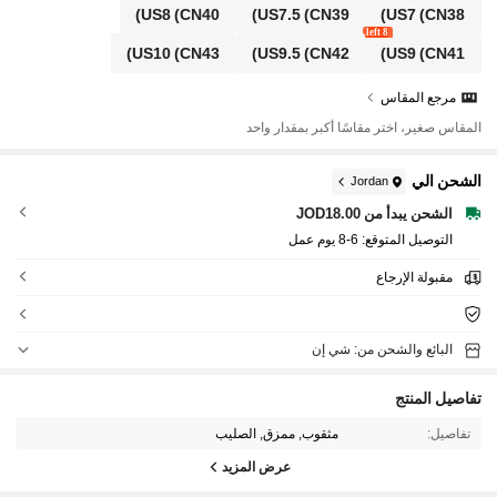
US8
(CN40)
US7.5
(CN39)
US7
(CN38)
8 left
US10
(CN43)
US9.5
(CN42)
US9
(CN41)
مرجع المقاس
المقاس صغير، اختر مقاسًا أكبر بمقدار واحد
الشحن الي
Jordan
الشحن يبدأ من JOD18.00
التوصيل المتوقع:
6-8 يوم عمل
مقبولة الإرجاع
البائع والشحن من: شي إن
تفاصيل المنتج
تفاصيل:
مثقوب, ممزق, الصليب
عرض المزيد