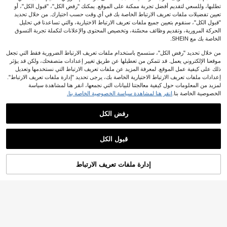
تطلبها، وللسعي لتقديم أفضل تجربة ممكنة على الموقع. يمكنك "رفض الكل"، "قبول الكل"، أو
تعيين تفضيلات ملفات تعريف الارتباط الخاصة بك في أي وقت حسب اختيارك. من خلال تحديد
"قبول الكل"، سنقوم بتعيين جميع ملفات تعريف الارتباط الاختيارية، والتي تساعدنا في تحليل
الحركة المرورية، وتقديم وظائف محسّنة، وتخصيص المحتوى والإعلانات لتكملة تجربة التسوق
الخاصة بك مع SHEIN.
من خلال تحديد "رفض الكل"، ستسمح باستخدام ملفات تعريف الارتباط الضرورية فقط التي تجعل
موقعنا الإلكتروني يعمل. قد تتمكن من تعطيلها عن طريق تغيير إعدادات متصفحك، ولكن قد يؤثر
ذلك على كيفية عمل الموقع. لمعرفة المزيد عن ملفات تعريف الارتباط التي نستخدمها وتعديل
إعدادات ملفات تعريف الارتباط الاختيارية الخاصة بك، يرجى تحديد "إدارة ملفات تعريف الارتباط".
لمزيد من المعلومات حول كيفية معالجتنا للبيانات التي نجمعها، انقر هنا لمشاهدة سياسة
32
الخصوصية الخاصة بنا.
انقر هنا لمشاهدة سياسة الخصوصية الخاصة بنا.
planare
رفض الكل
Tropiscape
planare صنادل نسائية مسطحة سهلة الا
Tropiscape صنادل نسائية كبيرة الحجم
رتداء بمقدمة مربعة، بلون مشمشي بتصم
5
%5-
JOD
.11
ذات منصة مريحة وخفيفة الوزن، صنادل
يم بسيط مع زينة زهرة معدنية، موضة صي
8
JOD
.30
شاطئية للعطلات الصيفية، ضروريات الس
فية رائجة، مناسبة للعطلات وضرورية
قبول الكل
فر، ملابس صيفية
إدارة ملفات تعريف الارتباط
أضف إلى عربة التسوق بنجاح