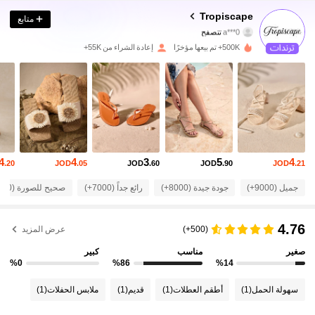
91K متابعون
4.88
Tropiscape
متابع
a***0
تتصفح
91K متابعون
4.88
500K+ تم بيعها مؤخرًا
إعادة الشراء من 55K+
91K متابعون
4.88
91K متابعون
4.88
91K متابعون
4.88
4
4
3
5
4
.20
JOD
.05
JOD
.60
JOD
.90
JOD
.21
91K متابعون
4.88
جميل (9000+)
جودة جيدة (8000+)
رائع جداً (7000+)
صحيح للصورة (5000+)
91K متابعون
4.88
4.76
(500+)
عرض المزيد
91K متابعون
4.88
صغير
مناسب
كبير
%0
%86
%14
91K متابعون
4.88
سهولة الحمل
(1)
أطقم العطلات
(1)
قديم
(1)
ملابس الحفلات
(1)
91K متابعون
4.88