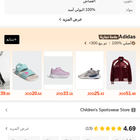
تكوين:
القماش
مواد:
100% البولي أميد
عرض المزيد
Adidas
متابع
أصلي %100
تم بيع 300+
39
20
33
25
51
D
.90
JOD
.64
JOD
.16
JOD
.43
JOD
.48
Children's Sportswear Store
4.69
(13)
عرض المزيد