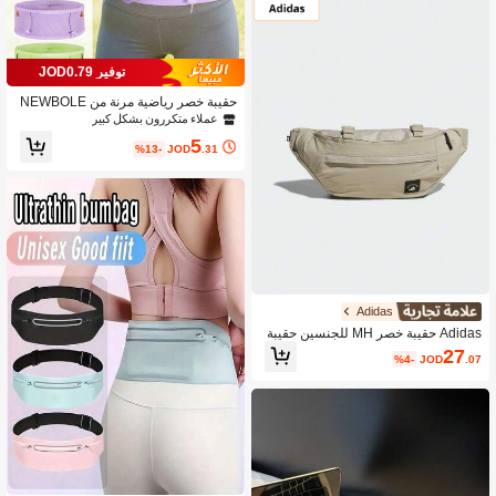
توفير JOD0.79
حقيبة خصر رياضية مرنة من NEWBOLE
R للجري وسباقات الترايثلون والماراثون،
عملاء متكررون بشكل كبير
حزام رقم السباق، حقيبة خصر للدراجات
5
وتسلق الجبال وحمل الهاتف
%13-
JOD
.31
Adidas
Adidas حقيبة خصر MH للجنسين حقيبة
كروس بودي L KT3090
27
%4-
JOD
.07