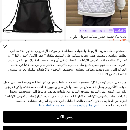
OTT sports store
Adidas حقيبة خصر نسائية سوداء اللون،
مزينة بشعار أديداس إسينشالز، مريحة وع
فقط 1 بيقي
1 قطعة حقيبة ظهر بسعة كبيرة مع حبل
ملية ومتعددة الاستخدامات.
سحب - حقيبة رياضية خفيفة الوزن، حقيبة
1
22
.90
JOD
بعد الكوبون
%5-
JOD
.33
ظهر يومية، مع تصميم إغلاق بحبل سحب -
نستخدم ملفات تعريف الارتباط والتقنيات المماثلة على موقعنا الإلكتروني لتقديم الخدمة التي
حجرة رئيسية واسعة، مناسبة للمشي لم
تطلبها، وللسعي لتقديم أفضل تجربة ممكنة على الموقع. يمكنك "رفض الكل"، "قبول الكل"، أو
سافات طويلة، الرياضة، معدات الرياضة ال
تعيين تفضيلات ملفات تعريف الارتباط الخاصة بك في أي وقت حسب اختيارك. من خلال تحديد
خارجية، هدية رياضية
"قبول الكل"، سنقوم بتعيين جميع ملفات تعريف الارتباط الاختيارية، والتي تساعدنا في تحليل
الحركة المرورية، وتقديم وظائف محسّنة، وتخصيص المحتوى والإعلانات لتكملة تجربة التسوق
الخاصة بك مع SHEIN.
من خلال تحديد "رفض الكل"، ستسمح باستخدام ملفات تعريف الارتباط الضرورية فقط التي تجعل
موقعنا الإلكتروني يعمل. قد تتمكن من تعطيلها عن طريق تغيير إعدادات متصفحك، ولكن قد يؤثر
ذلك على كيفية عمل الموقع. لمعرفة المزيد عن ملفات تعريف الارتباط التي نستخدمها وتعديل
إعدادات ملفات تعريف الارتباط الاختيارية الخاصة بك، يرجى تحديد "إدارة ملفات تعريف الارتباط".
لمزيد من المعلومات حول كيفية معالجتنا للبيانات التي نجمعها، انقر هنا لمشاهدة سياسة
الخصوصية الخاصة بنا.
انقر هنا لمشاهدة سياسة الخصوصية الخاصة بنا.
توفير JOD0.27
رفض الكل
1 قطعة حقيبة أمامية للدراجة الجبلية، حقي
بة مزدوجة للدراجة الجبلية، حقيبة هاتف م
5
.23
JOD
%5-
بعد الكوبون