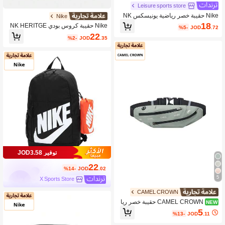
Leisure sports store
Nike حقيبة خصر رياضية يونيسكس NK
Nike
HERTGE WSTPCK-PENANT TOSS،
18
Nike حقيبة كروس بودي NK HERITGE
%5-
JOD
.72
حقيبة تخزين صغيرة للسفر والخارج HJ8
CRSBDY 2.0-COLRBLCK للجنسين I
22
368-010
%2-
JOD
.35
Q3292-010
توفير JOD3.58
22
%14-
JOD
.02
5
X Sports Store
CAMEL CROWN
CAMEL CROWN حقيبة خصر ريا
NEW
ضية متعددة الوظائف للجنسين & حقيبة
5
%13-
JOD
.11
صدر عبر الجسم، سعة كبيرة لمعدات اللي
اقة البدنية للجري في الهواء الطلق & الج