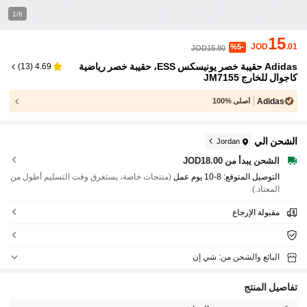
1/6
15
JOD
.01
%5-
JOD15.80
Adidas حقيبة خصر يونيسكس ESS، حقيبة خصر رياضية
)
13
(
4.69
كاجوال للخارج JM7155
Adidas
أصلي %100
الشحن الي
Jordan
الشحن يبدأ من JOD18.00
التوصيل المتوقع:
8-10 يوم عمل
(منتجات خاصة، يستغرق وقت التسليم أطول من
المعتاد.)
مقبولة الإرجاع
البائع والشحن من: شي إن
تفاصيل المنتج