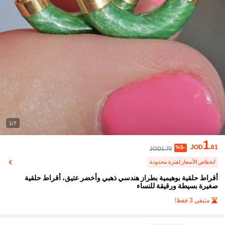
1/7
1
JOD
.61
%5-
JOD1.70
انخفاض الأسعار لفترة محدودة
أقراط حلقية بوهيمية بطراز هندسي ذهبي وأخضر عتيق، أقراط حلقية
صغيرة بسيطة ورقيقة للنساء
متبقي 3 فقط!