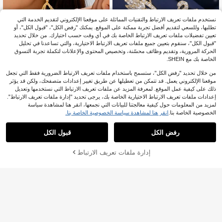
نستخدم ملفات تعريف الارتباط والتقنيات المماثلة على موقعنا الإلكتروني لتقديم الخدمة التي
تطلبها، وللسعي لتقديم أفضل تجربة ممكنة على الموقع. يمكنك "رفض الكل"، "قبول الكل"، أو
تعيين تفضيلات ملفات تعريف الارتباط الخاصة بك في أي وقت حسب اختيارك. من خلال تحديد
"قبول الكل"، سنقوم بتعيين جميع ملفات تعريف الارتباط الاختيارية، والتي تساعدنا في تحليل
الحركة المرورية، وتقديم وظائف محسّنة، وتخصيص المحتوى والإعلانات لتكملة تجربة التسوق
الخاصة بك مع SHEIN.
من خلال تحديد "رفض الكل"، ستسمح باستخدام ملفات تعريف الارتباط الضرورية فقط التي تجعل
موقعنا الإلكتروني يعمل. قد تتمكن من تعطيلها عن طريق تغيير إعدادات متصفحك، ولكن قد يؤثر
ذلك على كيفية عمل الموقع. لمعرفة المزيد عن ملفات تعريف الارتباط التي نستخدمها وتعديل
5
YS jewelry
إعدادات ملفات تعريف الارتباط الاختيارية الخاصة بك، يرجى تحديد "إدارة ملفات تعريف الارتباط".
colossal fashion
زوج واحد من أقراط البجع الحيوانية، أقرا
لمزيد من المعلومات حول كيفية معالجتنا للبيانات التي نجمعها، انقر هنا لمشاهدة سياسة
0
ط صغيرة أنيقة بأسلوب بسيط للطلاب، إك
أقراط دائرية هندسية مطفية مبالغ فيها لل
الخصوصية الخاصة بنا.
انقر هنا لمشاهدة سياسة الخصوصية الخاصة بنا.
JOD
.90
سسوارات مجوهرات أنيقة عالية الجودة لل
1
نساء، مناسبة لحفلات الشارع، مصممة بان
%18-
JOD
.97
طبقات، هدية عيد الأم، هدية عيد الحب
حناء طبيعي
رفض الكل
قبول الكل
إدارة ملفات تعريف الارتباط
أضف إلى عربة التسوق بنجاح
%5 خصم!