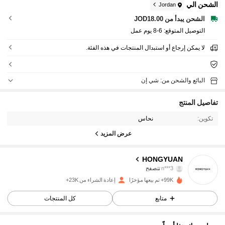
الشحن الي
Jordan
الشحن يبدأ من JOD18.00
التوصيل المتوقع:
6-8 يوم عمل
لا يمكن إرجاع أو استبدال المنتجات في هذه الفئة.
البائع والشحن من: شي إن
تفاصيل المنتج
تكوين:
نحاس
عرض المزيد
4.5K متابعون
4.88
HONGYUAN
n***3
تتصفح
4.5K متابعون
4.88
99K+ تم بيعها مؤخرًا
إعادة الشراء من 23K+
4.5K متابعون
4.88
متابع
كل المنتجات
4.5K متابعون
4.88