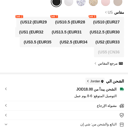
ة رقص، أحذية ماري جين، أحذية أميرة، أحذية مجوفة
مقاس
US
2 left
7 left
3 left
US12
(EUR29)
US10.5
(EUR28)
US10
(EUR27)
US1
(EUR32)
US13.5
(EUR31)
US12.5
(EUR30)
US3.5
(EUR35)
US2.5
(EUR34)
US2
(EUR33)
US5
(CN36)
مرجع المقاس
الشحن الي
Jordan
الشحن يبدأ من JOD18.00
التوصيل المتوقع:
6-8 يوم عمل
مقبولة الإرجاع
البائع والشحن من: شي إن