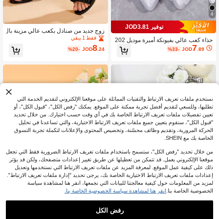
4
توفير JOD3.81
زوج جديد من صنادل بكعب عالي مزينة بال
كريستال اللامع والفيونكة من جلد البولي ي
فقط 1 بيقي
حذاء كعب عالي بفيونكة أميرة موديل 202
وريثان، مناسبة للأميرات، تتناسب مع فس
8
7
6 الجديد، صنادل نسائية مفرغة بطراز قدي
%20-
JOD
.24
%33-
JOD
.89
اتين الصيف، المسرح، الزفاف، المناسبا
م للربيع والصيف وجميع المواسم
ت والاستخدام اليومي
نستخدم ملفات تعريف الارتباط والتقنيات المماثلة على موقعنا الإلكتروني لتقديم الخدمة التي
تطلبها، وللسعي لتقديم أفضل تجربة ممكنة على الموقع. يمكنك "رفض الكل"، "قبول الكل"، أو
تعيين تفضيلات ملفات تعريف الارتباط الخاصة بك في أي وقت حسب اختيارك. من خلال تحديد
"قبول الكل"، سنقوم بتعيين جميع ملفات تعريف الارتباط الاختيارية، والتي تساعدنا في تحليل
الحركة المرورية، وتقديم وظائف محسّنة، وتخصيص المحتوى والإعلانات لتكملة تجربة التسوق
الخاصة بك مع SHEIN.
من خلال تحديد "رفض الكل"، ستسمح باستخدام ملفات تعريف الارتباط الضرورية فقط التي تجعل
موقعنا الإلكتروني يعمل. قد تتمكن من تعطيلها عن طريق تغيير إعدادات متصفحك، ولكن قد يؤثر
ذلك على كيفية عمل الموقع. لمعرفة المزيد عن ملفات تعريف الارتباط التي نستخدمها وتعديل
إعدادات ملفات تعريف الارتباط الاختيارية الخاصة بك، يرجى تحديد "إدارة ملفات تعريف الارتباط".
لمزيد من المعلومات حول كيفية معالجتنا للبيانات التي نجمعها، انقر هنا لمشاهدة سياسة
الخصوصية الخاصة بنا.
انقر هنا لمشاهدة سياسة الخصوصية الخاصة بنا.
عملاء متكررون بشكل كبير
5
4
فقط 9 بيقي
رفض الكل
عملاء متكررون بشكل كبير
عملاء متكررون بشكل كبير
2026 أحذية كعب عالي جديدة بمقدمة مدب
أحذية بنات لحفلات الزفاف والسهرات وال
8
بة وكعب سميك موضة أنيقة كاجوال متعدد
عطلات، أحذية فتاة الزهور حلوة وجميلة،
فقط 9 بيقي
فقط 9 بيقي