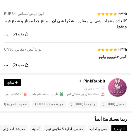
لون: أبيض / مقاس: EUR34
h***0
كالعادة
منتجات
شي
ان
ممتازه
،
شكرا
شي
ان
..
منتج
جدا
ممتاز
و
ننصح
فيه
و
بقوة
مفيد
(2)
لون: أبيض / مقاس: CN36
h***h
كتير
حلوووو
واوو
مفيد
(2)
1.7K متابعون
4.92
1.7K متابعون
4.92
PinkRabbit
متابع
1***4
تتصفح
1.7K متابعون
4.92
عملاء متكررون بشكل كبير
تأسست منذ عام واحد
51K+ تم بيعها مؤخرًا
جميل (1000+)
رائع جداً (1000+)
جودة جيدة (1000+)
صحيح للصورة (700+)
1.7K متابعون
4.92
ربما يعجبك هذا أيضاً
1.7K متابعون
4.92
التوصية
دمى وألعاب
ملابس داخلية & ملابس نوم
أحذية
معيشة & منزلي