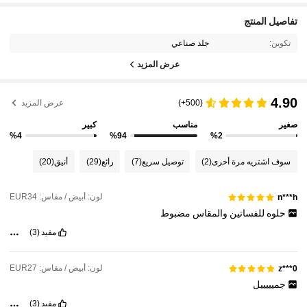
تفاصيل المنتج
تكوين:
جلد صناعي
عرض المزيد
4.90
(500+)
عرض المزيد
صغير
مناسب
كبير
%4
%94
%2
سوف اشتريه مرة أخرى
(2)
توصيل سريع
(7)
رائع
(29)
أنيق
(20)
لون: أبيض / مقاس: EUR34
n***h
حلوه
للفساتين
والمقاس
مضبوط
مفيد
(3)
لون: أبيض / مقاس: EUR27
z***0
جميييييل
مفيد
(3)