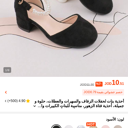
1/9
10
JOD
.51
%7-
JOD11.30
خصم عشوائي بقيمة JOD0.79
أحذية بنات لحفلات الزفاف والسهرات والعطلات، حلوة و
)
500+
(
4.90
جميلة، أحذية فتاة الزهور، مناسبة للبنات الكبيرات وا
لمتوسطات والصغيرات، أحذية أطفال، أحذية رضيع،
كلاسيكية مريحة متعددة الاستخدامات، أحذية صغيرة، مو
ضة البنات، لؤلؤ أسود، أربعة فصول، عطلة، أنيقة، كعب ع
لون: الأسود
الي، كعب سميك، أحذية فستان رسمي، أحذية أداء، أحذي