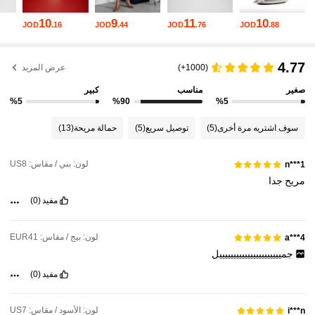
10
9
11
10
JOD
.16
JOD
.44
JOD
.76
JOD
.88
773K متابعون
4.90
4.77
773K متابعون
4.90
(1000+)
عرض المزيد
صغير
مناسب
كبير
%5
%90
%5
773K متابعون
4.90
سوف اشتريه مرة أخرى
(5)
توصيل سريع
(5)
حمالة مريحة
(13)
773K متابعون
4.90
لون: بني / مقاس: US8
n***1
مريح
جدا
مفيد
(0)
لون: بيج / مقاس: EUR41
a***4
جمييييييييييييييييييييييل
مفيد
(0)
لون: الأسود / مقاس: US7
i***n