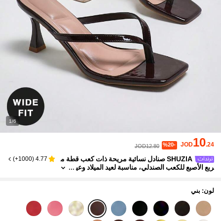
1/6
10
JOD
.24
%20-
JOD12.80
SHUZIA صنادل نسائية مريحة ذات كعب قطة م
)
1000+
(
4.77
ربع الأصبع للكعب الصندلي، مناسبة لعيد الميلاد وعي
د الحب، مقاس واسع، ضروريات السفر للصيف
لون: بني