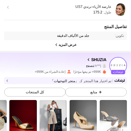
عارضة الأزياء ترتدي:
US7
طول:
175.2
تفاصيل المنتج
تكوين:
جلد من الألياف الدقيقة
773K متابعون
4.90
عرض المزيد
773K متابعون
4.90
SHUZIA
h***j
تتصفح
773K متابعون
4.90
999K+ تم بيعها مؤخرًا
إعادة الشراء من 999K+
تم اختيار هذا المتجر كـ
「متجر التوجهات」
773K متابعون
4.90
متابع
كل المنتجات
773K متابعون
4.90
773K متابعون
4.90
773K متابعون
4.90