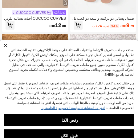
18
CUCCOO CURVES
صندل نسائي ذو تركيبة واسعة ذو كعب بل
CUCCOO CURVES أحذية نسائية للربي
وري و أشرطة شفافة مربعة وكعب سمي
ع والصيف بقالب واسع بني كلاسيكي، صن
9
12
.79
JOD
%17-
بعد القسيمة
JOD
.80
ك ، بلون المشمش ، موضة جديدة لعام 2
ادل بكعب عالي، مناسبة للتنقل والمواعد
025 للكعب العالي ، بسيط ومتعدد الاست
ة والحفلات والعطلات والحفلات.
خدامات ، مناسب للسيدات ذوات القدم ال
عريضة
نستخدم ملفات تعريف الارتباط والتقنيات المماثلة على موقعنا الإلكتروني لتقديم الخدمة التي
تطلبها، وللسعي لتقديم أفضل تجربة ممكنة على الموقع. يمكنك "رفض الكل"، "قبول الكل"، أو
تعيين تفضيلات ملفات تعريف الارتباط الخاصة بك في أي وقت حسب اختيارك. من خلال تحديد
"قبول الكل"، سنقوم بتعيين جميع ملفات تعريف الارتباط الاختيارية، والتي تساعدنا في تحليل
الحركة المرورية، وتقديم وظائف محسّنة، وتخصيص المحتوى والإعلانات لتكملة تجربة التسوق
الخاصة بك مع SHEIN.
من خلال تحديد "رفض الكل"، ستسمح باستخدام ملفات تعريف الارتباط الضرورية فقط التي تجعل
موقعنا الإلكتروني يعمل. قد تتمكن من تعطيلها عن طريق تغيير إعدادات متصفحك، ولكن قد يؤثر
ذلك على كيفية عمل الموقع. لمعرفة المزيد عن ملفات تعريف الارتباط التي نستخدمها وتعديل
إعدادات ملفات تعريف الارتباط الاختيارية الخاصة بك، يرجى تحديد "إدارة ملفات تعريف الارتباط".
لمزيد من المعلومات حول كيفية معالجتنا للبيانات التي نجمعها، انقر هنا لمشاهدة سياسة
الخصوصية الخاصة بنا.
انقر هنا لمشاهدة سياسة الخصوصية الخاصة بنا.
توفير JOD0.45
رفض الكل
صنادل نسائية بكعب قطة عالٍ، بتصميم وا
صنادل نسائية بكعب سميك عالي ومقدمة
سع وعصري متعدد الاستخدامات، بمقدمة
مربعة مع إبزيم، أحذية صيفية، مفتوحة الأص
15
13
.52
JOD
%8-
بعد القسيمة
.35
JOD
%3-
مربعة مفتوحة وكعب مفتوح، بحزام أسود
ابع، ذهبي، بني
قبول الكل