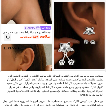
Altistry
Altistry زوج من أقراط بتصميم مضفر خف
0
يف، أنيقة ومتعددة الاستخدامات مناسبة لل
.63
JOD
%10-
بعد الكوبون
نساء، مناسبة للمناسبات والارتداء اليومي
زوج من أقراط قطة معلقة للنساء ذوات ا
0
لقامة القصيرة، تصميم إبداعي، أليف وجمي
نستخدم ملفات تعريف الارتباط والتقنيات المماثلة على موقعنا الإلكتروني لتقديم الخدمة التي
.81
JOD
%10-
بعد الكوبون
ل، مناسب للارتداء اليومي، هدية مناسبة
تطلبها، وللسعي لتقديم أفضل تجربة ممكنة على الموقع. يمكنك "رفض الكل"، "قبول الكل"، أو
لأصحاب الحيوانات الأليفة
تعيين تفضيلات ملفات تعريف الارتباط الخاصة بك في أي وقت حسب اختيارك. من خلال تحديد
"قبول الكل"، سنقوم بتعيين جميع ملفات تعريف الارتباط الاختيارية، والتي تساعدنا في تحليل
الحركة المرورية، وتقديم وظائف محسّنة، وتخصيص المحتوى والإعلانات لتكملة تجربة التسوق
الخاصة بك مع SHEIN.
من خلال تحديد "رفض الكل"، ستسمح باستخدام ملفات تعريف الارتباط الضرورية فقط التي تجعل
موقعنا الإلكتروني يعمل. قد تتمكن من تعطيلها عن طريق تغيير إعدادات متصفحك، ولكن قد يؤثر