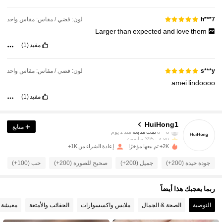
لون: فضي / مقاس: مقاس واحد
h***7
Larger
than
expected
and
love
them
مفيد
(1)
لون: فضي / مقاس: مقاس واحد
s***y
amei
lindoooo
مفيد
(1)
395 متابعون
4.89
HuiHong1
متابع
395 متابعون
4.89
2K+ تم بيعها مؤخرًا
إعادة الشراء من 1K+
395 متابعون
4.89
جودة جيدة (200+)
جميل (200+)
صحيح للصورة (200+)
حب (100+)
395 متابعون
4.89
395 متابعون
4.89
ربما يعجبك هذا أيضاً
395 متابعون
4.89
التوصية
الصحة & الجمال
ملابس واكسسوارات
الحقائب والأمتعة
معيشة 
395 متابعون
4.89