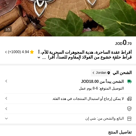
1/5
0
JOD
.70
أقراط عقدة الساحرة، هدية المجوهرات السحرية للأم، أ
)
1000+
(
4.94
قراط حلقة خشوع من الفولاذ المقاوم للصدأ، أقرا
ط عتيقة، أقراط عقدة سيلتية، أقراط بوهيمية، مجو
هرات أزياء، أقراط للحب، هدايا عيد الحب، هدايا المهرجا
ن، أم، عيد الأم، عيد الأم
الشحن الي
Jordan
الشحن يبدأ من JOD18.00
التوصيل المتوقع:
6-8 يوم عمل
لا يمكن إرجاع أو استبدال المنتجات في هذه الفئة.
البائع والشحن من: شي إن
تفاصيل المنتج