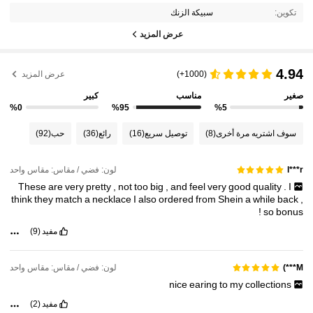
تكوين:
سبيكة الزنك
عرض المزيد
4.94
(1000+)
عرض المزيد
صغير
مناسب
كبير
%0
%95
%5
سوف اشتريه مرة أخرى
(8)
توصيل سريع
(16)
رائع
(36)
حب
(92)
لون: فضي / مقاس: مقاس واحد
l***r
These
are
very
pretty
,
not
too
big
,
and
feel
very
good
quality
.
I
think
they
match
a
necklace
I
also
ordered
from
Shein
a
while
back
,
!
so
bonus
مفيد
(9)
لون: فضي / مقاس: مقاس واحد
M***)
nice
earing
to
my
collections
مفيد
(2)