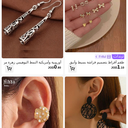
Friful
طقم أقراط بتصميم فراشة بسيط وأنيق
أوروبية وأمريكية النمط البوهيمي زهرة من
0
1
(طقم من الأقراط)
حوتة قص مجوف عتيق فضة اقراط , عطل
JOD
.80
JOD
.10
ة و عطلة مجوهرات