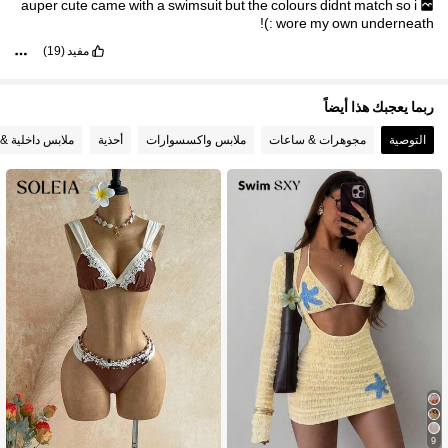
auper
cute
came
with
a
swimsuit
but
the
colours
didnt
match
so
i
:)!
wore
my
own
underneath
مفيد
(19)
ربما يعجبك هذا أيضاً
التوصية
مجوهرات & ساعات
ملابس واكسسوارات
أحذية
ملابس داخلية & 
9