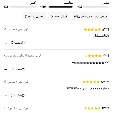
صغير
مناسب
كبير
%3
%94
%3
2.4M متابعون
4.91
سوف اشتريه مرة أخرى
(4)
قماش جيد
(9)
توصيل سريع
(1)
2.4M متابعون
4.91
لون: بني / مقاس: M
a***9
ولولنلنلنلنل
مفيد
(0)
2.4M متابعون
4.91
لون: متعدد الألوان / مقاس: XL
r***3
2.4M متابعون
4.91
تحفههههههههههههههههههههه
مفيد
(0)
2.4M متابعون
4.91
لون: بني / مقاس: M
S***m
حبيتهمممممم
الصراحه🩶🩶🩶
مفيد
(0)
لون: بني / مقاس: XL
k***a