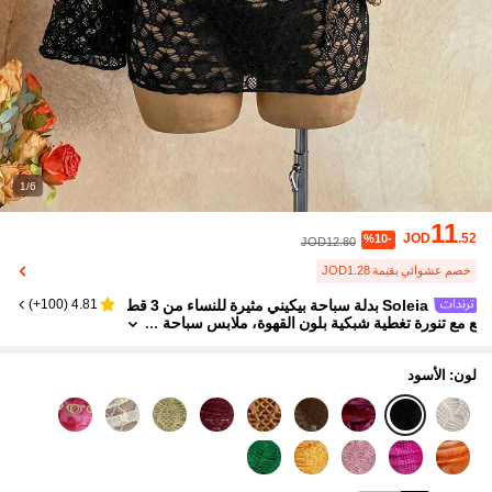
1/6
11
JOD
.52
%10-
JOD12.80
خصم عشوائي بقيمة JOD1.28
Soleia بدلة سباحة بيكيني مثيرة للنساء من 3 قط
)
100+
(
4.81
ع مع تنورة تغطية شبكية بلون القهوة، ملابس سباحة
عصرية مثيرة
لون: الأسود