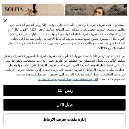
صيف
مثلث وفستان تغطية
نستخدم ملفات تعريف الارتباط والتقنيات المماثلة على موقعنا الإلكتروني لتقديم الخدمة التي
تطلبها، وللسعي لتقديم أفضل تجربة ممكنة على الموقع. يمكنك "رفض الكل"، "قبول الكل"، أو
تعيين تفضيلات ملفات تعريف الارتباط الخاصة بك في أي وقت حسب اختيارك. من خلال تحديد
"قبول الكل"، سنقوم بتعيين جميع ملفات تعريف الارتباط الاختيارية، والتي تساعدنا في تحليل
الحركة المرورية، وتقديم وظائف محسّنة، وتخصيص المحتوى والإعلانات لتكملة تجربة التسوق
الخاصة بك مع SHEIN.
من خلال تحديد "رفض الكل"، ستسمح باستخدام ملفات تعريف الارتباط الضرورية فقط التي تجعل
موقعنا الإلكتروني يعمل. قد تتمكن من تعطيلها عن طريق تغيير إعدادات متصفحك، ولكن قد يؤثر
ذلك على كيفية عمل الموقع. لمعرفة المزيد عن ملفات تعريف الارتباط التي نستخدمها وتعديل
إعدادات ملفات تعريف الارتباط الاختيارية الخاصة بك، يرجى تحديد "إدارة ملفات تعريف الارتباط".
لمزيد من المعلومات حول كيفية معالجتنا للبيانات التي نجمعها، انقر هنا لمشاهدة سياسة
الخصوصية الخاصة بنا.
انقر هنا لمشاهدة سياسة الخصوصية الخاصة بنا.
4
رفض الكل
Soleia
Swim Chiccia
Swim Chiccia فستان وغطاء للشاطئ ب
Soleia ملابس علوية محبوكة بنقشة جاكار
أسلوب العطلة مزين بنجمة البحر من الش
بأكمام طويلة وكتف غير متماثل وقصة فض
5
7
%35-
JOD
.53
JOD
.60
بك
فاضة مع حافة مشقوقة
قبول الكل
إدارة ملفات تعريف الارتباط
أضف إلى عربة التسوق بنجاح
%10 خصم!