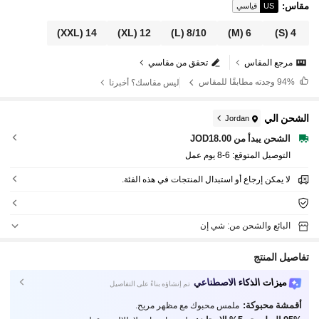
مقاس
:
US
قياسي
(XXL)
14
(XL)
12
(L)
8/10
(M)
6
(S)
4
مرجع المقاس
تحقق من مقاسي
94%
وجدته مطابقًا للمقاس
ليس مقاسك؟ أخبرنا
الشحن الي
Jordan
الشحن يبدأ من JOD18.00
التوصيل المتوقع:
6-8 يوم عمل
لا يمكن إرجاع أو استبدال المنتجات في هذه الفئة.
البائع والشحن من: شي إن
تفاصيل المنتج
ميزات الذكاء الاصطناعي
تم إنشاؤه بناءً على التفاصيل
أقمشة محبوكة:
ملمس محبوك مع مظهر مريح.