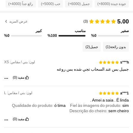
جودة جيدة (8000+)
جميل (6000+)
حب (5000+)
رائع جداً (4000+)
ص
198K متابعون
4.82
5.00
198K متابعون
4.82
(3)
عرض المزيد
صغير
مناسب
كبير
198K متابعون
4.82
%0
%100
%0
بدون رائحة
(1)
جميل
(2)
198K متابعون
4.82
لون: بني / مقاس: XS
198K متابعون
s***h
4.82
جميل
بس
عند
السحاب
تجي
شده
بس
روعه
مفيد
(0)
لون: بني / مقاس: L
a***1
.
Amei
a
saia
.
É
linda
Qualidade do produto:
ó
tima
Fiel às imagens do produto:
sim
Descrição do cheiro:
sem
cheiro
مفيد
(0)