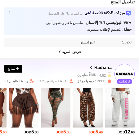
تفاصيل المنتج
ميزات الذكاء الاصطناعي
تم إنشاؤه بناءً على التفاصيل
96% البوليستر, 4% إلاستان:
ملمس ناعم ومظهر أنيق.
حفلة:
مُصمم لإطلالة متميزة.
تكوين:
البوليستر
عرض المزيد
198K متابعون
4.82
Radiana
متابع
198K متابعون
4.82
999K+ تم بيعها مؤخرًا
إعادة الشراء من 99K+
زيادة المتابعين 11%
198K متابعون
4.82
198K متابعون
4.82
198K متابعون
4.82
6
5
5
5
12
198K متابعون
4.82
.66
JOD
.80
JOD
.85
JOD
.46
JOD
.60