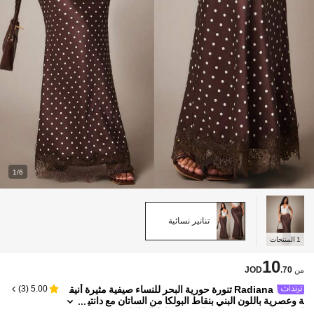
1/6
تنانير نسائية
1
المنتجات
10
JOD
.70
من
Radiana تنورة حورية البحر للنساء صيفية مثيرة أنيق
)
3
(
5.00
ة وعصرية باللون البني بنقاط البولكا من الساتان مع دانتي
ل متباين، تنورة منخفضة الخصر بنقاط البولكا، تنورة مزي