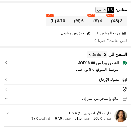
نة بالدانتيل مع رقع، تنورة بنقاط البولكا، تنورة حورية البحر ال
طويلة، تنورة دانتيل طويلة، تنورة بنقاط البولكا الطويلة، مناس
مقاس
:
US
قياسي
بة للخروجات اليومية، المدينة، الليل، المواعيد، التجمعات، أعي
4 left
3 left
8 left
اد الميلاد، الحفلات، حفلات الكوكتيل، النوادي، الحفلات الراقص
(L)
8/10
(M)
6
(S)
4
(XS)
2
ة، العطلات، السفر في الإجازات
مرجع المقاس
تحقق من مقاسي
ليس مقاسك؟ أخبرنا
الشحن الي
Jordan
الشحن يبدأ من JOD18.00
التوصيل المتوقع:
6-8 يوم عمل
مقبولة الإرجاع
البائع والشحن من: شي إن
عارضة الأزياء ترتدي:
US 4 (S)
طول:
168.0
صدر:
81.0
خصر:
67.0
الوركين:
97.0