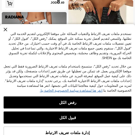
8
رز على شكل ذيل السمكة، أنيقة
يدة المكتب والعطلات، باللون الأسود
JOD
.40
نستخدم ملفات تعريف الارتباط والتقنيات المماثلة على موقعنا الإلكتروني لتقديم الخدمة التي
تطلبها، وللسعي لتقديم أفضل تجربة ممكنة على الموقع. يمكنك "رفض الكل"، "قبول الكل"، أو
تعيين تفضيلات ملفات تعريف الارتباط الخاصة بك في أي وقت حسب اختيارك. من خلال تحديد
"قبول الكل"، سنقوم بتعيين جميع ملفات تعريف الارتباط الاختيارية، والتي تساعدنا في تحليل
الحركة المرورية، وتقديم وظائف محسّنة، وتخصيص المحتوى والإعلانات لتكملة تجربة التسوق
الخاصة بك مع SHEIN.
من خلال تحديد "رفض الكل"، ستسمح باستخدام ملفات تعريف الارتباط الضرورية فقط التي تجعل
موقعنا الإلكتروني يعمل. قد تتمكن من تعطيلها عن طريق تغيير إعدادات متصفحك، ولكن قد يؤثر
ذلك على كيفية عمل الموقع. لمعرفة المزيد عن ملفات تعريف الارتباط التي نستخدمها وتعديل
إعدادات ملفات تعريف الارتباط الاختيارية الخاصة بك، يرجى تحديد "إدارة ملفات تعريف الارتباط".
لمزيد من المعلومات حول كيفية معالجتنا للبيانات التي نجمعها، انقر هنا لمشاهدة سياسة
الخصوصية الخاصة بنا.
انقر هنا لمشاهدة سياسة الخصوصية الخاصة بنا.
#سايكلنغ_شيك
SHEIN Lady سروال جينز نسائي ضيق م
6
طبوع بطبعة الصبغ بالربط مع أزرار أمامي
رفض الكل
.70
JOD
بعد الكوبون
#سروال_برباط
ة، لارتداء كل يوم بشكل عادي
Radiana بنطلون نسائي مريح وكاجوال ب
10
خصر منخفض وسحاب، بنطلون أبيض وا
.30
JOD
بعد الكوبون
سع الساق، بنطلون خصر منخفض، بنطلو
قبول الكل
ن كاجوال، بنطلون شاطئ
إدارة ملفات تعريف الارتباط
أضف إلى عربة التسوق بنجاح