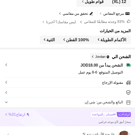
12
(XL)
قوام طويل
مرجع المقاس
تحقق من مقاسي
93%
وجدته مطابقًا للمقاس
ليس مقاسك؟ أخبرنا
المزيد من الخيارات
الأكمام الطويلة
100% القطن
الثنية
الشحن الي
Jordan
الشحن يبدأ من JOD18.00
التوصيل المتوقع:
6-8 يوم عمل
مقبولة الإرجاع
البائع والشحن من: شي إن
ارتفاع
%31
#فستان _للمواعدة
سحرٌ أنيق لأي موعد غرامي
عارضة الأزياء ترتدي:
S