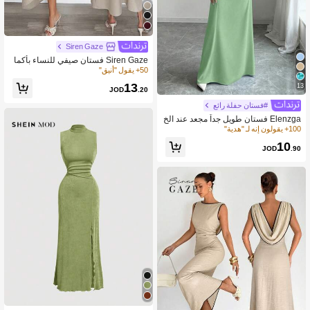
Siren Gaze
Siren Gaze فستان صيفي للنساء بأكما
م خفافيش وظهر مكشوف وربطة على ال
50+ يقول "أنيق"
خصر، متوسط الطول
13
13
JOD
.20
#فستان حفلة رائع
Elenzga فستان طويل جداً مجعد عند الخ
صر مع كتف مائل
100+ يقولون إنه لـ "هدية"
10
JOD
.90