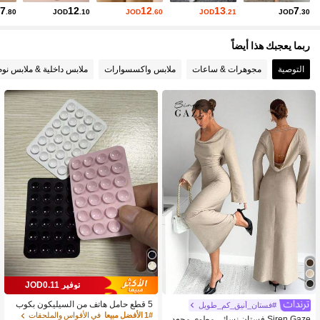
7
12
12
13
7
.80
JOD
.10
JOD
.60
JOD
.21
JOD
.30
ربما يعجبك هذا أيضاً
التوصية
مجوهرات & ساعات
ملابس واكسسوارات
ملابس داخلية & ملابس نوم
توفير JOD0.11
5 قطع حامل هاتف من السيليكون بكوب
#فستان_أنيق_كم_طويل
شفط، حامل هاتف بكوب شفط، حامل هات
1# الأفضل مبيعا
في الأقواس والملحقات
Siren Gaze فستان نسائي مطوي مجعد