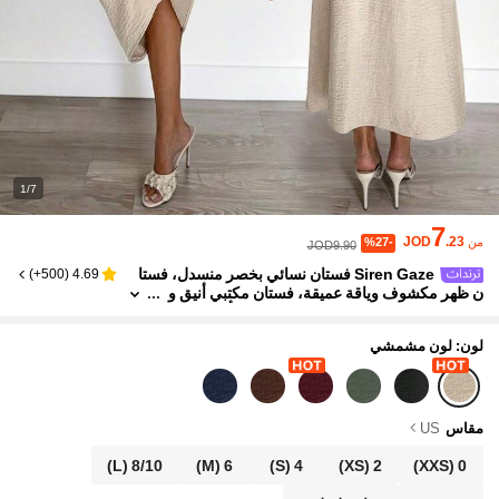
1/7
7
JOD
.23
من
%27-
JOD9.90
Siren Gaze فستان نسائي بخصر منسدل، فستا
)
500+
(
4.69
ن ظهر مكشوف وياقة عميقة، فستان مكتبي أنيق و
جذاب، فستان للعطلات، فريد من نوعه وأنيق وجذا
ب، للمكتب والأعياد والشاطئ وحفلات الزفاف والتخرج،
فستان سهرة رسمي نسائي، فستان حفلة كوكتيل نسائي،
لون: لون مشمشي
فستان بياقة منسدلة، فستان عيد ميلاد نسائي، فستان زفا
ف نسائي، فستان ظهر مكشوف
مقاس
US
(L)
8/10
(M)
6
(S)
4
(XS)
2
(XXS)
0