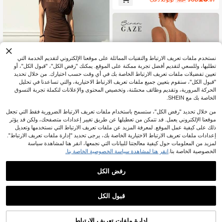
نستخدم ملفات تعريف الارتباط والتقنيات المماثلة على موقعنا الإلكتروني لتقديم الخدمة التي
تطلبها، وللسعي لتقديم أفضل تجربة ممكنة على الموقع. يمكنك "رفض الكل"، "قبول الكل"، أو
تعيين تفضيلات ملفات تعريف الارتباط الخاصة بك في أي وقت حسب اختيارك. من خلال تحديد
"قبول الكل"، سنقوم بتعيين جميع ملفات تعريف الارتباط الاختيارية، والتي تساعدنا في تحليل
الحركة المرورية، وتقديم وظائف محسّنة، وتخصيص المحتوى والإعلانات لتكملة تجربة التسوق
الخاصة بك مع SHEIN.
من خلال تحديد "رفض الكل"، ستسمح باستخدام ملفات تعريف الارتباط الضرورية فقط التي تجعل
موقعنا الإلكتروني يعمل. قد تتمكن من تعطيلها عن طريق تغيير إعدادات متصفحك، ولكن قد يؤثر
ذلك على كيفية عمل الموقع. لمعرفة المزيد عن ملفات تعريف الارتباط التي نستخدمها وتعديل
فستان بلون موحد أنيق وجذاب للحفلات،
إعدادات ملفات تعريف الارتباط الاختيارية الخاصة بك، يرجى تحديد "إدارة ملفات تعريف الارتباط".
مزين بتفاصيل شبكية وكشكشة ووصلات
30+ يقول "صحيح للصورة"
لمزيد من المعلومات حول كيفية معالجتنا للبيانات التي نجمعها، انقر هنا لمشاهدة سياسة
وكسرات في الحافة، مناسب للشاطئ وا
10
لمواعيد المسائية والزفاف وحفلات أعياد ا
JOD
.60
الخصوصية الخاصة بنا.
انقر هنا لمشاهدة سياسة الخصوصية الخاصة بنا.
لميلاد، ربيع/صيف، بني، بوهيمي
#أزياء_غير_رسمية
رفض الكل
Siren Gaze 2 طقم للنساء يتكون من ملا
بس علوية محصور ظهر أملس وسروال ب
10+ يقول "قماش جيد"
سحاب، صيفي
20
JOD
.60
قبول الكل
إدارة ملفات تعريف الارتباط