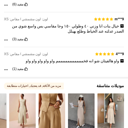
مفيد
(6)
1.2M متابعون
4.84
لون: لون مشمشي / مقاس: XS
9***m
خيال
بنات
انا
وزني
٤٠
وطولي
١٥٠
وجا
مقاسي
بس
واسع
شوي
من
الصدر
عدلته
عند
الخياط
وطلع
يهبلل
مفيد
(3)
لون: لون مشمشي / مقاس: XS
9***4
واو
هالفيتان
شو
انه
فخمممممممممممم
واو
واو
واو
واو
واو
مفيد
(1)
موديلات متناسقة
مزيد من الأناقة
, قد يعجبك
, اختيارات متطابقة