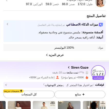
طول:
172.0
صدر:
86.0
خصر:
59.0
الوركين:
97.0
تفاصيل المنتج
ميزات الذكاء الاصطناعي
تم إنشاؤه بناءً على التفاصيل
أقمشة منسوجة:
ملمس منسوج نقي وجاذبية مصقولة.
أنيقة:
أناقة راقية بسحر خالد.
مواد:
100% البوليستر
عرض المزيد
1.2M متابعون
4.84
Siren Gaze
r***n
تمت متابعة
منذ 10 دقيقة
999K+ تم بيعها مؤخرًا
إعادة الشراء من 999K+
1.2M متابعون
4.84
تم اختيار هذا المتجر كـ
「متجر التوجهات」
تخفيضات سريعة
متابع
كل المنتجات
1.2M متابعون
4.84