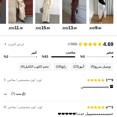
1.2M متابعون
4.84
1.2M متابعون
4.84
11
15
13
9
JOD
.30
JOD
.80
JOD
.00
JOD
.80
1.2M متابعون
4.84
4.69
(500+)
عرض المزيد
صغير
مناسب
كبير
%2
%93
%5
1.2M متابعون
4.84
توصيل سريع
(5)
أنيق
(23)
رائع
(18)
حجم الكوب الكامل
(4)
1.2M متابعون
4.84
لون: لون مشمشي / مقاس: S
9***1
يجنننننننننننننننننننننن
1.2M متابعون
4.84
مفيد
(7)
لون: لون مشمشي / مقاس: M
a***2
1.2M متابعون
4.84
جمممممممممييييل
جدددا❤️❤️❤️❤️❤️