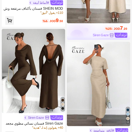
#أنماط أنيقة
SHEIN MOD فستان بأكتاف مرتفعة وش
ق علوي للنساء للاحتفال بعيد الحب
110+ يقول "أنيق"
9
%4-
JOD
.50
7
%25-
JOD
.20
Siren Gaze
Siren Gaze
11
Siren Gaze فستان نسائي مطوي مجعد
الخصر، فستان مزين بسلسلة معدنية ظه
40+ يقولون إنه لـ "هدية"
#أناقة_متواضعة
ر مكشوف وخصر ضيق، فستان أنيق وجذا