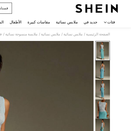
فستا
 navigate search
فئات
جديد في
ملابس نسائية
مقاسات كبيرة
الأطفال
الم
/
/
/
/
الصفحة الرئيسية
ملابس نسائية
ملابس نسائية
ملابسة منسوجة نسائية
فس