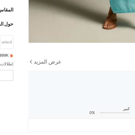
المقاس
حول ال
999K+ تم بيعها مؤخرًا
عرض المزيد
إطلالات 
كبير
0%