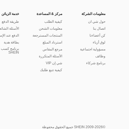
معلومات الشركة
مركز & المساعدة
خدمة الزبائن
حول شي ان
كيفية الطلب
طريقة الدفع
اتصال بنا
معلومات الشحن
الأسئلة الشائع
كن أعضاءنا
المنتجات المسترجعة
الدفع عند الإس
لوق أزياء
استرداد المبلغ
بطاقة هدية
برنامج كسب ا
مسؤولية اجتماعية
مرجع المقاس
SHEIN
وظائف
الأسئلة المتكررة
برنامج شركاء
شي إن VIP
كيفية تتبع طلبك
©2009-2026 SHEIN جميع الحقوق محفوظة