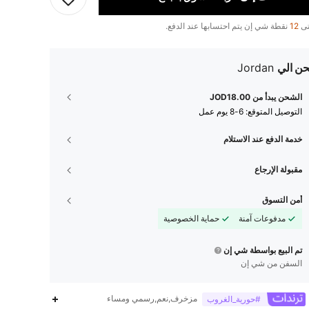
تى
12
نقطة شي إن يتم احتسابها عند الدفع.
ن الي
Jordan
الشحن يبدأ من JOD18.00
التوصيل المتوقع:
6-8 يوم عمل
خدمة الدفع عند الاستلام
مقبولة الإرجاع
أمن التسوق
مدفوعات آمنة
حماية الخصوصية
تم البيع بواسطة شي إن
السفن من شي إن
مزخرف,نعم,رسمي ومساء
#حورية_الغروب