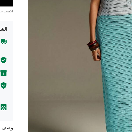
اكسب ح
الشح
وصف