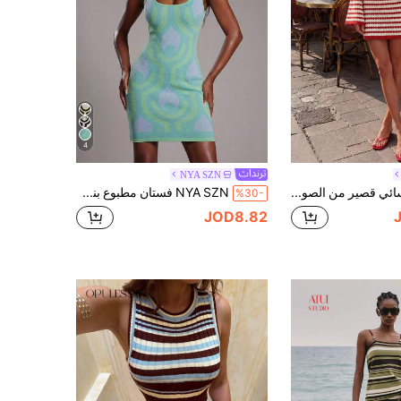
4
NYA SZN
فستان نسائي قصير من الصوف المحبوك مخطط باللونين الأحمر والأبيض بأكمام طويلة جرسية ضيق ناعم، مناسب للصيف والخريف والعطلات والغداء والملابس الكاجوال والملابس الشارعية والخروج والحفلات
NYA SZN فستان مطبوع بنمط مناسب للمناسبات الخاصة، العطلات، السفر، المطار، اليومي، الكاجوال، الخروج ليلاً، متواضع، فينتاج، خريف وشتاء، مناسب للتنقل، ملابس للنساء
%30-
JOD8.82