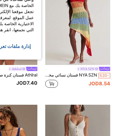
تجعل موقعنا الإلكت
عمل الموقع. لمعرفة
الاختيارية الخاصة ب
التي نجمعها، انقر ه
إدارة ملفات تعر
Athîral
NYA SZN
NYA SZN فستان نسائي مخطط بتصميم مجوف وحافة غير متماثلة بدون أكمام من الصوف المحبوك
%30-
JOD7.40
JOD8.54