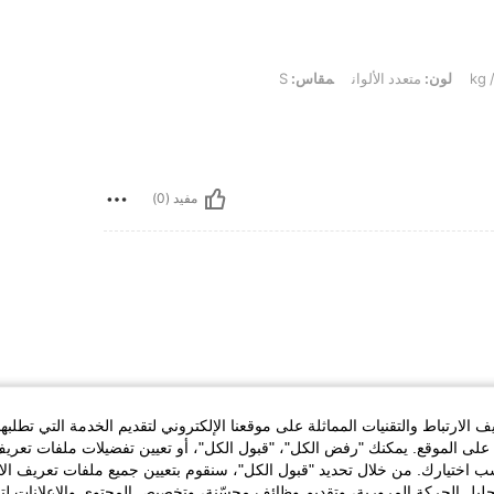
لون:
متعدد الألوان
مقاس:
S
مفيد (0)
الارتباط والتقنيات المماثلة على موقعنا الإلكتروني لتقديم الخدمة التي تطلبه
لى الموقع. يمكنك "رفض الكل"، "قبول الكل"، أو تعيين تفضيلات ملفات تعريف
ختيارك. من خلال تحديد "قبول الكل"، سنقوم بتعيين جميع ملفات تعريف الارتب
حليل الحركة المرورية، وتقديم وظائف محسّنة، وتخصيص المحتوى والإعلانات لت