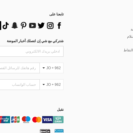
تابعنا على
ة
تلام
شتركي مع شي إن لتصلك أخبار الموضة
لنقاط
JO + 962
JO + 962
نقبل