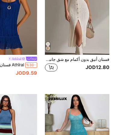
فستان أنيق بدون أكمام مع شق جانبي، فستان صيفي أبيض عادي للعطلات
Athîral
%30-
JOD12.80
JOD9.59