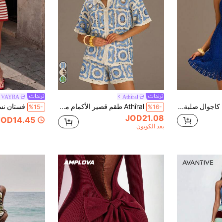
VAYRA
Athîral
Athîral فستان كاجوال صلبة اللون مجوف للنساء للعطلات
Athîral طقم قصير الأكمام مكون من ملابس علوية محبوك بألوان متباينة وشورت قطعتين للنساء
%15-
%16-
JOD21.08
JOD14.45
بعد الكوبون