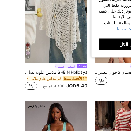
الضرورية فقط التي
ؤثر ذلك على كيفية
ف الارتباط
الجتنا للبيانات
اصة بنا.
الكل
33
#ميسي_شيك
Athîral فستان كاجوال قصير أزرق فاتح طويل الأكمام من الأنسجة المحبوكة للعطلات
SHEIN Holidaya ملابس علوية نسائية صيفية بلون أحادي ذات حافة غير متماثلة وفتحات، ملابس علوية كاجوال نسائية، ملابس علوية شاطئية نسائية، ملابس علوية شبكية صيفية نسائية
1# الأفضل مبيعا
في مقاس عادي ملابس تريكو نسائية
JOD6.40
300+. تم بيع