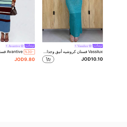
Avantive
Vassilux
Vassilux فستان كروشيه أنيق وجذاب بتصميم ظهر مكشوف بتدرج لوني أزرق، فستان إلهي للعطلات، فستان نسائي ضيق الجسم، فساتين طويلة للنساء عالية الجودة، فساتين فاخرة
%30-
JOD10.10
JOD9.80