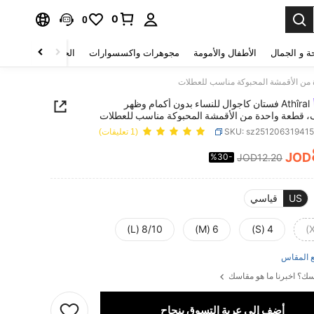
0
0
ة و الجمال
الأطفال والأمومة
مجوهرات واكسسوارات
الحقائب والأمتعة
Athîral فستان كاجوال للنساء بدون أكمام وظهر
قطعة واحدة من الأقمشة المحبوكة مناسب للعطلات
SKU: sz25120631941
(1 تعليقات)
JOD
%30-
JOD12.20
PRICE AND AVAILABIL
US
قياسي
8/10 (L)
6 (M)
4 (S)
 المقاس
ك؟ اخبرنا ما هو مقاسك
أضف إلى عربة التسوق بنجاح