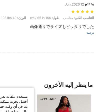
12 Jun,2026
p***u
التناسب الكلي: مناسب, طول: 166 cm / 65 in, الوزن: 49 kg / 108 lbs, لون: متعدد الألوان, مقاس: S
التناسب الكلي:
مناسب
طول:
166 cm / 65 in
الوزن:
49 kg / 108 lbs
画像通りでサイズもピッタリでした
ترجمة
ما ينظر إليه الآخرون
نستخدم ملفات تعريف 
أفضل تجربة ممكنة ع
بك في أي وقت حسب ا
والتي تساعدنا في ت