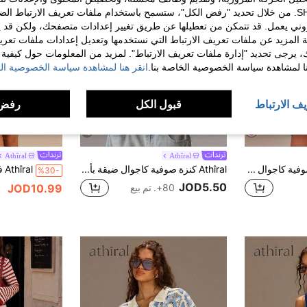
الخاصة بك مع SHEIN. من خلال تحديد "رفض الكل"، ستسمح باستخدام ملفات تعريف الارتباط 
روني يعمل. قد تتمكن من تعطيلها عن طريق تغيير إعدادات متصفحك، ولكن قد ي
 المزيد عن ملفات تعريف الارتباط التي نستخدمها وتعديل إعدادات ملفات تعري
ك، يرجى تحديد "إدارة ملفات تعريف الارتباط". لمزيد من المعلومات حول كيفية مع
نا لمشاهدة سياسة الخصوصية الخاصة بنا.
انقر هنا لمشاهدة سياسة الخصوصية الخ
يف الارتباط
قبول الكل
رفض 
16
Athîral
Athîral
Athîral فستان كنزة صوفية كاجوال مخطط بأكمام واسعة، صيفي
Athîral كنزة صوفية كاجوال ضيقة بأزرار أمامية بلون واحد بتصميم بسيط
%30-
JOD5.50
JOD10.99
80+. تم بيع