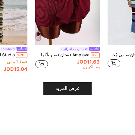
#فستان حفلة رائع
I Studio
Avantive فستان صيفي مُحبك بياقة حلقة وبدون أكمام، مطبوع بألوان متباينة وخطوط
Amplova فستان قصير بأكمام طويلة وربطة عنق خلفية للنساء، كنزة صوفية حمراء جذابة مناسبة للمواعيد وحفلات عيد الحب والارتداء اليومي العادي والجذاب
%20-
%7-
JOD11.63
فقط 1 بيقي
بعد الكوبون
JOD15.04
عرض المزيد