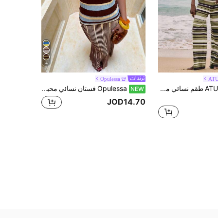
4
Opulessa
ATU
ATUI Studio طقم نسائي من قطعتين محبوك بخطوط خضراء، توب قصير بحمالات مزينة بالخرز وشورت بخصر عالي، ملابس صيفية أنيقة وكاجوال للعطلات والإجازات والشاطئ والمنتجعات
Opulessa فستان نسائي محبوك بتصميم كتل لونية كاجوال للاستخدام اليومي
NEW
JOD14.70