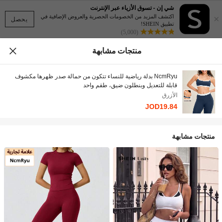
شي إن - تسوق الأزياء عبر الإنترنت
×
اكتشف المزيد من الخصومات الحصرية والعروض الإضافية في
يحصل
تطبيق SHEIN!
(5,000)
منتجات مشابهة
NcmRyu بدلة رياضية للنساء تتكون من حمالة صدر ظهرها مكشوف
قابلة للتعديل وبنطلون ضيق، طقم واحد
الأزرق
JOD19.84
منتجات مشابهة