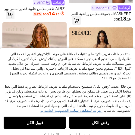
.65
JOD
%7-
بعد الكوبون
9
AiiRZ
راز الدوبامين، مناسب للياقة البدنية والريا
بلون أحادي، قصير، ذو ظهر مكشوف وملا
.40
JOD
%6-
بعد الكوبون
ضات الخارجية والبوجا
ئم للجسم
MASKERT
AiiRZ طقم ملابس علوية قصير أمامي وبن
14
طلون كابري - مجموعة ملابس رياضية للت
MASKERT مجموعة ملابس رياضية للنس
%17-
JOD
.25
دريب والجري واليوغا والتمارين الرياضي
18
اء، مجموعة سترة، مجموعة لياقة بدنية، م
JOD
.10
ة، مجموعة ضاغطة من قطعتين للياقة الب
لابس يوغا، مجموعة ملابس رياضية ضيقة
دنية
للركض، مجموعة عالية المرونة، مريحة و
صديقة للبشرة، مناسبة للمنزل والأوقات
الحرة، الربيع/الصيف
نستخدم ملفات تعريف الارتباط والتقنيات المماثلة على موقعنا الإلكتروني لتقديم الخدمة التي
تطلبها، وللسعي لتقديم أفضل تجربة ممكنة على الموقع. يمكنك "رفض الكل"، "قبول الكل"، أو
تعيين تفضيلات ملفات تعريف الارتباط الخاصة بك في أي وقت حسب اختيارك. من خلال تحديد
"قبول الكل"، سنقوم بتعيين جميع ملفات تعريف الارتباط الاختيارية، والتي تساعدنا في تحليل
الحركة المرورية، وتقديم وظائف محسّنة، وتخصيص المحتوى والإعلانات لتكملة تجربة التسوق
الخاصة بك مع SHEIN.
من خلال تحديد "رفض الكل"، ستسمح باستخدام ملفات تعريف الارتباط الضرورية فقط التي تجعل
موقعنا الإلكتروني يعمل. قد تتمكن من تعطيلها عن طريق تغيير إعدادات متصفحك، ولكن قد يؤثر
ذلك على كيفية عمل الموقع. لمعرفة المزيد عن ملفات تعريف الارتباط التي نستخدمها وتعديل
4
VARSIVA
إعدادات ملفات تعريف الارتباط الاختيارية الخاصة بك، يرجى تحديد "إدارة ملفات تعريف الارتباط".
MISSGUIDED
لمزيد من المعلومات حول كيفية معالجتنا للبيانات التي نجمعها، انقر هنا لمشاهدة سياسة
VARSIVA طقم رياضي كاجوال مفصل لل
14
نساء
Missguided x Playboy طقم ستر
الخصوصية الخاصة بنا.
انقر هنا لمشاهدة سياسة الخصوصية الخاصة بنا.
NEW
.23
JOD
%7-
بعد الكوبون
aralina
عرض المنتجات المشابهة في المخزون
مشاهدة الكل
19
ة قصيرة بدون أكمام بسحاب وشورتات م
%33-
JOD
.82
Silquee
Aralina مجموعة قطعتين من ملابس الرا
ع شعار الأرنب وياقة وتفاصيل خطوط سو
6
حة النشطة للربيع والصيف، تمرين بدون
رفض الكل
قبول الكل
داء متباينة
عذراً، لقد تم بيع هذا المنتج.
Silquee طقم رياضي نسائي بلون موحد ي
%30-
JOD
.93
غرز، رقبة غير متماثلة، كتف واحد، تلوين
13
تكون من توب قصير وبنطلون واسع
%15-
JOD
.43
كتل، تفاصيل ربط على الشاطئ، قصير ب
إدارة ملفات تعريف الارتباط