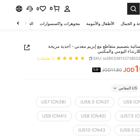
0
0
ة و الجمال
الأطفال والأمومة
مجوهرات واكسسوارات
الحقائب والأمتعة
ائية بتصميم متقاطع مع إبزيم معدني - أحذية مريحة
لارتداء اليومي والمكتبي
SKU: sx26032613272853
(1 تعليقات)
1
JOD
%8-
JOD11.80
PRICE AND AVAILABIL
US المقاس
US7 (CN38)
US6.5 (CN37)
US6 (C
US9 (CN41)
US8 (CN40)
US7.5 (C
US10 (CN43)
US9.5 (C