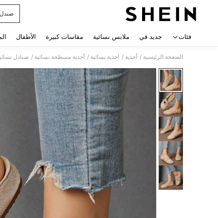
صندل 
 navigate search
فئات
جديد في
ملابس نسائية
مقاسات كبيرة
الأطفال
الم
/
/
/
/
الصفحة الرئيسية
أحذية
احذية نسائية
أحذية مسطحة نسائية
صنادل نسائية