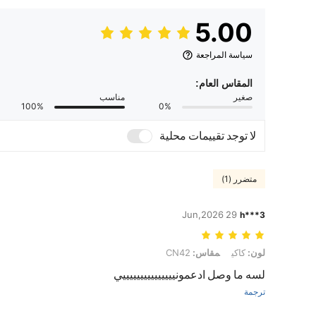
5.00
سياسة المراجعة
المقاس العام:
صغير
مناسب
100%
0%
لا توجد تقييمات محلية
متضرر (1)
29 Jun,2026
h***3
لون: كاكي, مقاس: CN42
لون:
كاكي
مقاس:
CN42
لسه ما وصل ادعمونيييييييييييييييي
ترجمة