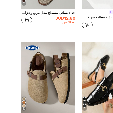
4
حذاء نسائي مسطح بنعل مربع وحزام على شكل حرف T لخريف 2025، وصول جديد للربيع، بطراز فينتاج ماري جين ذو طابع فاخر وأنيق
Mnmlis أحذية نسائية سهلة الارتداء، مسطحة، ذات أربطة متقاطعة باللون الأسود
JOD12.80
بعد الكوبون
13
7