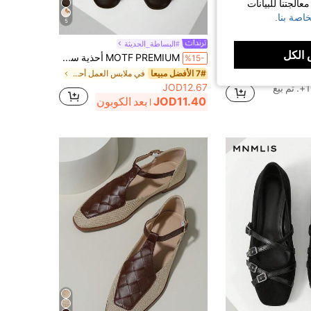
الجتنا للبيانات
اصة بنا.
5
18
يحة
#البساطة_الحديثة
الكل
Solecia نعال نسائية بكعب منصة، أصبع قدم مستدير، إبزيم مربع، أحذية نسائية
MOTF PREMIUM أحذية سهلة الارتداء نسائية مريحة كاجوال للاستخدام اليومي للسقوط، عيد الميلاد الجديد، عيد الحب
%15-
في الشاطئ شقق نسائية
7# الأفضل مبيعا
في ملابس العمل أحذية
JOD12.67
بيع
JOD11.40
بعد الكوبون