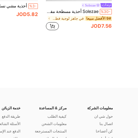
Solezae
%3-
Solezae أحذية مسطحة مفرغة لون أحادي صيفي
%30-
JOD5.82
9# الأفضل مبيعا
في جاهز لوجبة فطور متأخرة أحذية
JOD7.56
معلومات الشركة
مركز & المساعدة
خدمة الزبائن
حول شي ان
كيفية الطلب
طريقة الدفع
اتصال بنا
معلومات الشحن
الأسئلة الشائع
كن أعضاءنا
المنتجات المسترجعة
الدفع عند الإس