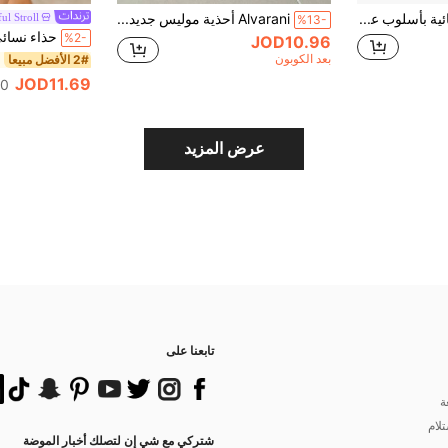
أحذية مشي نسائية بأسلوب عملي مع تصميم إبزيم، أحذية مسطحة للربيع والخريف، أسلوب جديد للتنسيق مع سراويل البدلة والقمصان والسترات والسراويل الواسعة، متعددة الاستخدامات وأنيقة لمكان العمل والاستخدام اليومي والاجتماعات وزيارات العملاء
Alvarani أحذية موليس جديدة لخريف 2025 للنساء، تصميم إبزيم معدني، أحذية كاجوال مسطحة بدون ظهر، (ألوان عشوائية للأجزاء العلوية، طراز كاجوال عصري، مناسبة للارتداء في الخارج في جميع المواسم)
ul Stroll
%13-
%2-
JOD10.96
بعد الكوبون
2# الأفضل مبيعا
JOD11.69
100+.
عرض المزيد
تابعنا على
ة
تلام
شتركي مع شي إن لتصلك أخبار الموضة