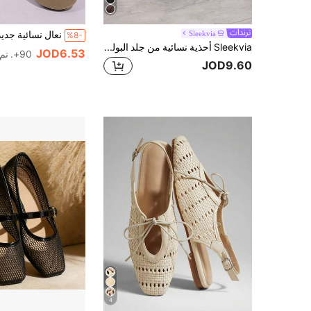
Sleekvia
%8-
Sleekvia أحذية نسائية من جلد البولي يوريثان بتصميم إبزيم، مناسبة للمكتب والتسوق والتنقل والارتداء اليومي
JOD6.53
90+. تم بيع
JOD9.60
4