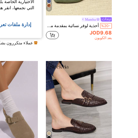
الاختيارية الخاصة ب
التي نجمعها، انقر ه
17
mptation Shoes
Mamba
إدارة ملفات تعر
أحذية لوفر نسائية بمقدمة مربعة مسطحة، فتحة منخفضة، طراز جديد ربيع/صيف 2026، أحذية قيادة، نعل ناعم كاجوال، طراز بريطاني، أحذية عمل، أحذية نسائية بمقاسات كبيرة 41-43
%20-
JOD9.68
JOD11.20
بعد الكوبون
عملاء متكررون بشك