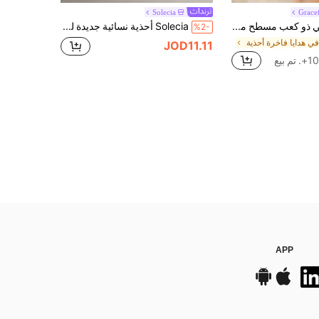
Solecia
Gracef
حذاء نسائي ذو كعب مسطح مع تصميم مفتوح للكعب والأصبع المربع، مزود بإبزيم معدني، تصميم عصري من نوع المول لخريف 2025
Solecia أحذية نسائية جديدة للربيع والخريف، أحذية منصة خارجية، شباشب سهلة الارتداء، أحذية نسائية فضفاضة
%2-
في هدايا فاخرة أحذية
JOD11.11
 تم بيع
APP