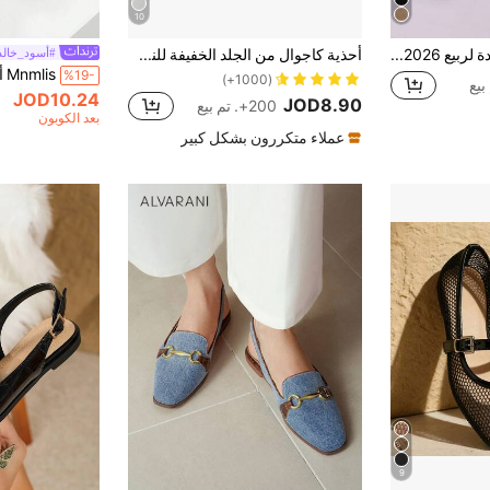
10
نعال نسائية جديدة لربيع 2026 بنعل سميك، قابلة للارتداء بدون رباط، مغلقة الأصابع، بتصميم فضفاض
أحذية كاجوال من الجلد الخفيفة للنساء باللون المشمشي، مصنوعة يدويًا مع إبزيم معدني، أحذية كاسوال أنيقة مسطحة، أحذية جلدية خفيفة الوزن، أحذية مسطحة مريحة للخريف
#أسود_خالد
%19-
(1000+)
JOD10.24
JOD8.90
200+. تم بيع
بعد الكوبون
عملاء متكررون بشكل كبير
9