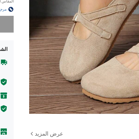
المقاس ا
مرجع
عذراً، لقد 
الشح
عرض المزيد