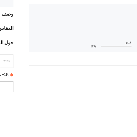
وصف
المقاس
حول ال
كبير
0%
1K+ تم بيعها مؤخرًا