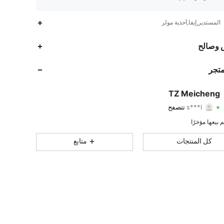
المستدير,إيفا,أحذية مولر
114
9
4.62
 وصالح
114
9
4.62
متجر
114
9
4.62
TZ Meicheng
s***l
تتصفح
114
9
4.62
تقييم
قطع
متابعون
114
9
4.62
كل المنتجات
متابع
114
9
4.62
114
9
4.62
114
9
4.62
114
9
4.62