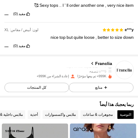
🥰
Sexy
tops
..
I
'
ll
order
another
one
,
very
nice
item
مفيد
(0)
لون: أبيض / مقاس: XL
e***y
nice
top
but
quite
loose
,
better
to
size
down
مفيد
(0)
1.6M متابعون
4.78
Franclia
p***9
تتصفح
1.6M متابعون
4.78
999K+ تم بيعها مؤخرًا
إعادة الشراء من 999K+
متابع
كل المنتجات
1.6M متابعون
4.78
ربما يعجبك هذا أيضاً
1.6M متابعون
4.78
التوصية
مجوهرات & ساعات
ملابس واكسسوارات
أحذية
ملابس داخلية & 
1.6M متابعون
4.78
1.6M متابعون
4.78