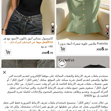
21
كاميسول نسائي أنيق باللون الأسود مع تف
اصيل دانتيل متباينة رقيقة وحمالات رفيع
1# الأفضل مبيعا
في الشاطئ المرأة تانك قمم & كاميس
Franclia ملابس علوية صفراء أنيقة بدون أ
ة، كاجوال صيفي
60+. تم بيع
كمام، ملابس علوية صيفية أنيقة وذات قص
5
JOD
.10
ة ضيقة للنساء
4
JOD
.70
نستخدم ملفات تعريف الارتباط والتقنيات المماثلة على موقعنا الإلكتروني لتقديم الخدمة التي
تطلبها، وللسعي لتقديم أفضل تجربة ممكنة على الموقع. يمكنك "رفض الكل"، "قبول الكل"، أو
تعيين تفضيلات ملفات تعريف الارتباط الخاصة بك في أي وقت حسب اختيارك. من خلال تحديد
"قبول الكل"، سنقوم بتعيين جميع ملفات تعريف الارتباط الاختيارية، والتي تساعدنا في تحليل
الحركة المرورية، وتقديم وظائف محسّنة، وتخصيص المحتوى والإعلانات لتكملة تجربة التسوق
الخاصة بك مع SHEIN.
من خلال تحديد "رفض الكل"، ستسمح باستخدام ملفات تعريف الارتباط الضرورية فقط التي تجعل
موقعنا الإلكتروني يعمل. قد تتمكن من تعطيلها عن طريق تغيير إعدادات متصفحك، ولكن قد يؤثر
ذلك على كيفية عمل الموقع. لمعرفة المزيد عن ملفات تعريف الارتباط التي نستخدمها وتعديل