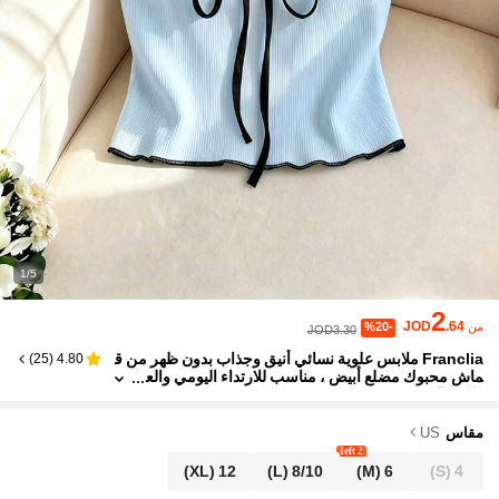
1/5
2
JOD
.64
من
%20-
JOD3.30
Franclia ملابس علوية نسائي أنيق وجذاب بدون ظهر من ق
)
25
(
4.80
ماش محبوك مضلع أبيض ، مناسب للارتداء اليومي والع
طلات الصيفية
مقاس
US
2 left
(XL)
12
(L)
8/10
(M)
6
(S)
4