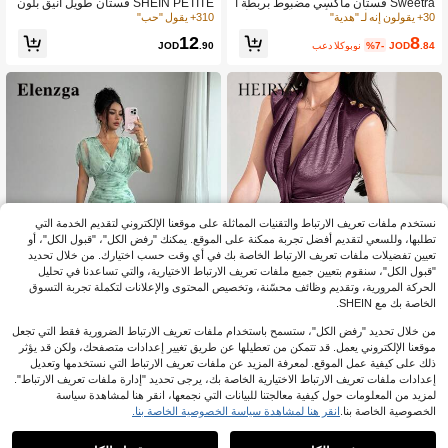
Sweetra فستان ماكسي مضبوط بربطة ا
SHEIN PETITE فستان طويل أنيق بلون
لخصر ذو لون أحادي، بأسلوب أوروبي وأم
موحد مع خصر مشدود للنساء، مناسب للت
30+ يقولون إنه لـ "هدية"
310+ يقول "حب"
ريكي
نقل، للنساء ذوات القامة القصيرة
8
12
.84
JOD
%7-
بعد الكوبون
JOD
.90
نستخدم ملفات تعريف الارتباط والتقنيات المماثلة على موقعنا الإلكتروني لتقديم الخدمة التي
تطلبها، وللسعي لتقديم أفضل تجربة ممكنة على الموقع. يمكنك "رفض الكل"، "قبول الكل"، أو
تعيين تفضيلات ملفات تعريف الارتباط الخاصة بك في أي وقت حسب اختيارك. من خلال تحديد
"قبول الكل"، سنقوم بتعيين جميع ملفات تعريف الارتباط الاختيارية، والتي تساعدنا في تحليل
الحركة المرورية، وتقديم وظائف محسّنة، وتخصيص المحتوى والإعلانات لتكملة تجربة التسوق
الخاصة بك مع SHEIN.
من خلال تحديد "رفض الكل"، ستسمح باستخدام ملفات تعريف الارتباط الضرورية فقط التي تجعل
15
5
موقعنا الإلكتروني يعمل. قد تتمكن من تعطيلها عن طريق تغيير إعدادات متصفحك، ولكن قد يؤثر
ذلك على كيفية عمل الموقع. لمعرفة المزيد عن ملفات تعريف الارتباط التي نستخدمها وتعديل
Elenzga
Heiryn
إعدادات ملفات تعريف الارتباط الاختيارية الخاصة بك، يرجى تحديد "إدارة ملفات تعريف الارتباط".
Heiryn فستان أنيق بدون أكمام ذو لون أ
Elenzga فستان طويل مطبوع بالأزهار م
لمزيد من المعلومات حول كيفية معالجتنا للبيانات التي نجمعها، انقر هنا لمشاهدة سياسة
حادي مجدول، صيفي
ع طبقة شبكية فوقه باللون الأخضر النعنا
110+ يقول "أنيق"
30+ يقول "جميل"
الخصوصية الخاصة بنا.
انقر هنا لمشاهدة سياسة الخصوصية الخاصة بنا.
عي، مناسب للسهرات الرسمية والحفلا
12
14
ت وعيد الحب للفئة العمرية من 20 إلى 3
.57
JOD
%6-
بعد الكوبون
.74
JOD
%7-
بعد الكوبون