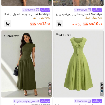
7
5
Modelyn
Modelyn
Modelyn فستان نسائي ربيعي/صيفي أخ
Modelyn فستان متوسط الطول بياقة قا
ضر منسوج بدون أكمام بخصر مشدود وق
رب مثبت وجذاب، مكشكش الخصر، بدو
10+ يقول "جميل"
160+ يقول "أنيق"
صة A-Line مع فيونكة أنيق ورومانسي
ن أكمام، مفتوح من الخلف
12
10
.49
JOD
%8-
بعد الكوبون
.32
JOD
%30-
12
11
Sweetra
#أخضر_زيتوني_عتيق