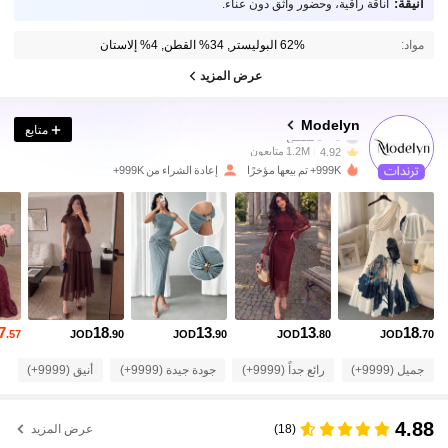
أنيقة:
أناقة راقية، وحضور واثق دون عناء.
مواد:
62% البوليستر, 34% القطن, 4% إلاستان
عرض المزيد
1.2M متابعون
4.92
Modelyn
متابع
1.2M متابعون
4.92
999K+ تم بيعها مؤخرًا
إعادة الشراء من 999K+
1.2M متابعون
4.92
1.2M متابعون
4.92
7
18
13
13
18
1.2M متابعون
4.92
.57
JOD
.90
JOD
.90
JOD
.80
JOD
.70
جميل (9999+)
رائع جداً (9999+)
جودة جيدة (9999+)
أنيق (9999+)
ص
1.2M متابعون
4.92
4.88
(18)
عرض المزيد