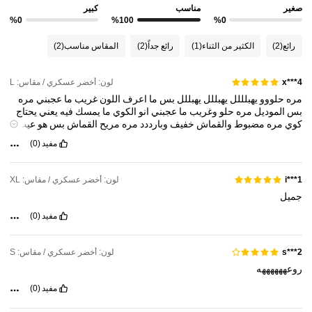
1.2M متابعون
4.92
صغير
مناسب
كبير
%0
%100
%0
رائع
(2)
الكثير من الثناء
(1)
رائع جداً
(2)
المقاس مناسب
(2)
1.2M متابعون
4.92
لون: أخضر عسكري / مقاس: L
x***4
1.2M متابعون
4.92
مره
حلووو
يهبلللل
يهبللل
يهبللل
بس
ما
اعرف
اللون
غريب
ما
عجبني
مره
بس
الموديل
مره
حلو
وغريب
ما
عجبني
انو
الكوي
ما
يمسك
فيه
يعني
يحتاج
كوي
مره
مضبوط
والقماش
خفيف
وبارددد
مره
مريح
القماش
بس
هو
عيب
القماش
الوحيد
الكوي
ما
يمسك
فيه
1.2M متابعون
4.92
مفيد
(0)
1.2M متابعون
لون: أخضر عسكري / مقاس: XL
i***1
4.92
جميل
مفيد
(0)
لون: أخضر عسكري / مقاس: S
s***2
روعههههههه
مفيد
(0)