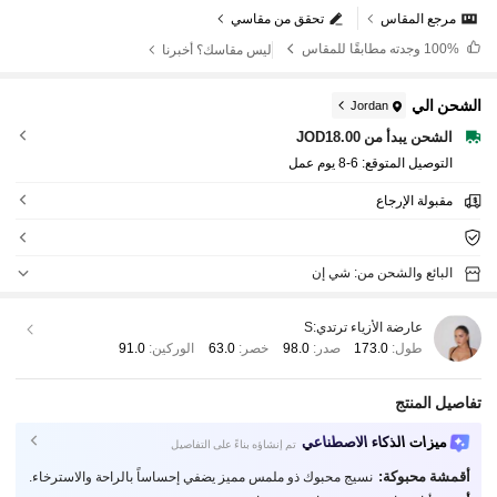
مرجع المقاس
تحقق من مقاسي
100%
وجدته مطابقًا للمقاس
ليس مقاسك؟ أخبرنا
الشحن الي
Jordan
الشحن يبدأ من JOD18.00
التوصيل المتوقع:
6-8 يوم عمل
مقبولة الإرجاع
البائع والشحن من: شي إن
عارضة الأزياء ترتدي:
S
طول:
173.0
صدر:
98.0
خصر:
63.0
الوركين:
91.0
تفاصيل المنتج
ميزات الذكاء الاصطناعي
تم إنشاؤه بناءً على التفاصيل
أقمشة محبوكة:
نسيج محبوك ذو ملمس مميز يضفي إحساساً بالراحة والاسترخاء.