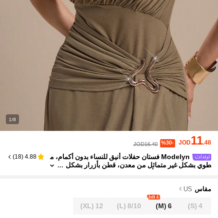
1/8
11
JOD
.48
%30-
JOD16.40
Modelyn فستان حفلات أنيق للنساء بدون أكمام، م
)
18
(
4.88
طوي بشكل غير متماثل من معدن، قطن بأزرار بشكل
غير متماثل، مخفف وأنيق، بطراز قديم للخريف
مقاس
US
4 left
(XL)
12
(L)
8/10
(M)
6
(S)
4