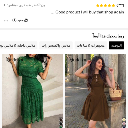
لون: أخضر عسكري / مقاس: L
c***t
…
Good
product
I
will
buy
that
shop
again
مفيد
(1)
ربما يعجبك هذا أيضاً
التوصية
مجوهرات & ساعات
ملابس واكسسوارات
ملابس داخلية & ملابس نوم