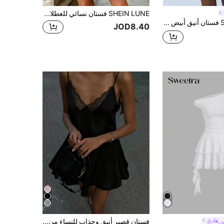
SHEIN LUNE فستان نسائي للعطلات بطبعة زهرية وياقة على شكل حرف V وأكمام بدون أكمام مع طيات
Sedessea فستان أنيق أبيض للربيع/الصيف بتصميم قصير مصمم بنسيج مُنسوج مع ربطة عنق وظهر مكشوف للنساء للحفلات
JOD8.40
_هادئ
فستان قصير أنيق وجذاب للنساء من Roviva بتصميم صيفي مع حمالات رفيعة وتفاصيل دانتيل مرقعة وقصة A-خط، مناسب للعمل والتنقل اليومي، زي المدرسة، العطلات، حفلات التجمعات، الملابس الصيفية الكاجوال، إجازة الشاطئ، السفر، المواعيد، وحفل التخرج