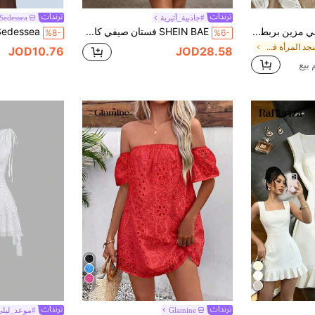
#جاذبية_أثيرية
Sedessea
Soleia فستان رومانسي مزين بربطة عنق ذات لون أزرق وأبيض مائي عتيق، مناسب للعطلات
SHEIN BAE فستان صيفي كاجوال للحفلات للنساء باللون الوردي مع نقوش زهرية، بكتف مكشوف وتفاصيل كشكشة ودانتيل بتصميم أميرة، فساتين كوكتيل رسمية باللون الوردي السادة ونقوش زهرية صغيرة
%8-
%6-
في مسجد المرأة فساتين ميني
JOD10.76
JOD28.58
12
Glamine
#موعد_ليلي