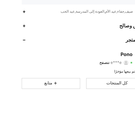
صيف,جفاء,عيد الأم,العودة إلى المدرسة,عيد الحب
583
20
4.72
 وصالح
583
20
4.72
متجر
583
20
4.72
Pono
e***e
تتصفح
583
20
4.72
تقييم
قطع
متابعون
583
20
4.72
كل المنتجات
متابع
583
20
4.72
583
20
4.72
583
20
4.72
583
20
4.72