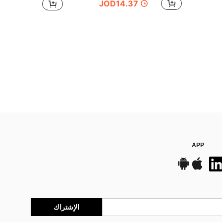
JOD14.37
APP
الإشتراك