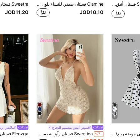
SHEIN Raffinéa فستان أنيق للنساء بياقة مربعة بدون أكمام أبيض مطوي ومكسر الذيل، مناسب لعيد الحب والمواعيد الصيفية
Glamine فستان صيفي للنساء بلون أحادي مع فتحة للكتف وتطريز مفرغ ذو طول قصير مناسب للعطلات والشاطئ
JOD11.20
JOD10.10
7
7
#قميص أبيض بتصميم التخرج
#ملابس_رس
Sweetra فستان نسائي موضة ربيع/صيف فرنسي رومانسي حلو بنقاط بولكا بدون أكمام بياقة قارب ظهر مكشوف مثير بألوان متباينة ربطة فيونكة عند الخصر بقصة A-خط للخروجات الكاجوال
Sweetina فستان زلّق بتصميم V عميق مزخرف بالأزهار وطول ميني
%7-