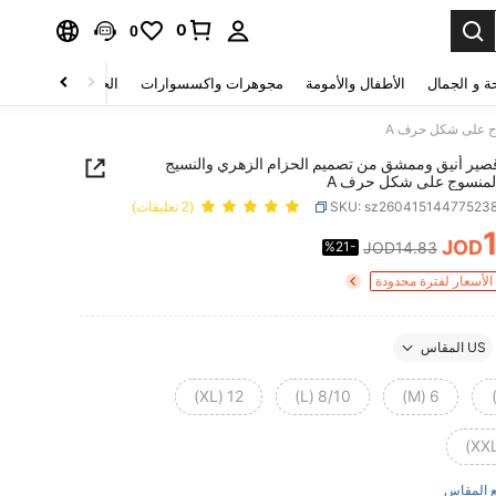
0
0
ة و الجمال
الأطفال والأمومة
مجوهرات واكسسوارات
الحقائب والأمتعة
ج على شكل حرف A
صير أنيق وممشق من تصميم الحزام الزهري والنسيج
المنسوج على شكل حرف A
SKU: sz26041514477523
(2 تعليقات)
JOD
%21-
JOD14.83
PRICE AND AVAILABIL
لأسعار لفترة محدودة
US المقاس
12 (XL)
8/10 (L)
6 (M)
 المقاس