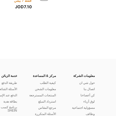
فقط 7 بيقي
JOD7.10
معلومات الشركة
مركز & المساعدة
خدمة الزبائن
حول شي ان
كيفية الطلب
طريقة الدفع
اتصال بنا
معلومات الشحن
الأسئلة الشائع
كن أعضاءنا
المنتجات المسترجعة
الدفع عند الإس
لوق أزياء
استرداد المبلغ
بطاقة هدية
برنامج كسب ا
مسؤولية اجتماعية
مرجع المقاس
SHEIN
وظائف
الأسئلة المتكررة