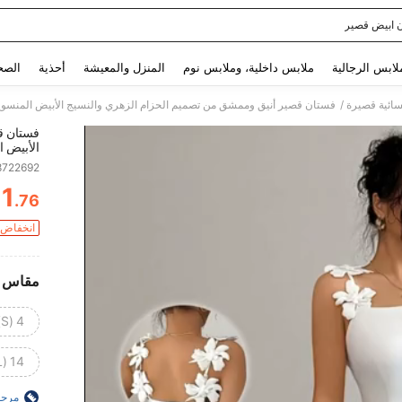
 ابيض قصير
Use up and down arrow keys to البحث الأخير and البحث والعثور. Press Enter to select.
لابس الرجالية
ملابس داخلية، وملابس نوم
المنزل والمعيشة
أحذية
الصح
/
سائية قصيرة
فستان قصير أنيق وممشق من تصميم الحزام الزهري والنسيج الأبيض المنسو
فستان ق
الأبيض 
8722692
11
.76
ITY
انخفاض ا
مقاس
4 (S)
14 (XXL)
مرجع