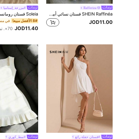
Rafferiza
#مزرعة_إستامبا
SHEIN Raffinéa فستان نسائي أبيض مكشوف الكتفين ضيق مع حافة مكشكشة، عصري للربيع/الصيف، كاجوال الشاطئ والعطلات، أسلوب الشارع، الارتداء اليومي، اجتماعات العمل، المواعيد الرومانسية
8# الأفضل مبيعا
JOD11.00
JOD11.40
70+. تم بيع
#فستان حفلة رائع
#نمط_كوري