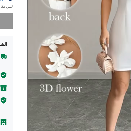
ليس مقاس
عذراً، لقد 
الشح