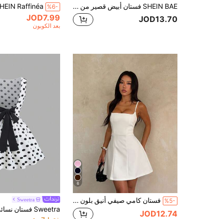
SHEIN BAE فستان أبيض قصير من الشيفون غير متماثل الكشكشة، فستان أبيض خفيف مناسب، للنساء في فصل الربيع/الصيف، عودة إلى المدرسة، موسم التخرج، أبيض نقي، ملابس ضيف الزفاف، فستان أنيق وبسيط وجذاب، فستان أنيق، ملابس ضيف الزفاف، للعطلات والمواعيد
%6-
JOD7.99
JOD13.70
بعد الكوبون
6
فستان كامي صيفي أنيق بلون موحد مع حزام خصر، مثير وبسيط وعملي للشاطئ والعطلات، العودة إلى المدرسة، الزفاف، المكتب، العطلات، أعياد الميلاد
Sweetra
%5-
JOD12.74