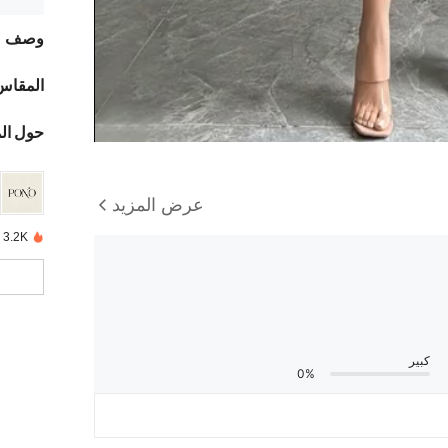
وصف
المقاس
حول ال
عرض المزيد
3.2K تم بيعها مؤخرًا
كبير
0%