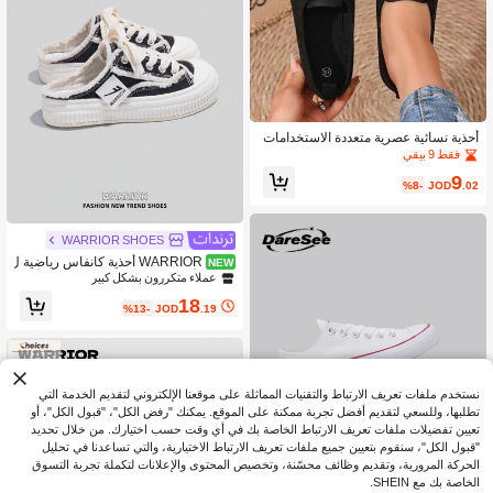
أحذية نسائية عصرية متعددة الاستخدامات
ذات فتحة منخفضة
فقط 9 بيقي
9
%8-
JOD
.02
WARRIOR SHOES
WARRIOR أحذية كانفاس رياضية ل
NEW
لنساء، أحذية كاجوال منخفضة القمة، أحذي
عملاء متكررون بشكل كبير
ة مسطحة للخارج، أحذية تزلج صيفية قابل
18
ة للتنفس، أحذية كانفاس خفيفة الوزن مت
%13-
JOD
.19
عددة الاستخدامات مستوحاة من التزلج، أ
حذية كانفاس أنيقة ومريحة للنساء، أحذية
كانفاس بنعل سميك، أحذية كانفاس بطرا
ز الشارع، أحذية كانفاس منخفضة القمة، أ
حذية كانفاس خفيفة الوزن بنعل ناعم
نستخدم ملفات تعريف الارتباط والتقنيات المماثلة على موقعنا الإلكتروني لتقديم الخدمة التي
تطلبها، وللسعي لتقديم أفضل تجربة ممكنة على الموقع. يمكنك "رفض الكل"، "قبول الكل"، أو
تعيين تفضيلات ملفات تعريف الارتباط الخاصة بك في أي وقت حسب اختيارك. من خلال تحديد
"قبول الكل"، سنقوم بتعيين جميع ملفات تعريف الارتباط الاختيارية، والتي تساعدنا في تحليل
الحركة المرورية، وتقديم وظائف محسّنة، وتخصيص المحتوى والإعلانات لتكملة تجربة التسوق
الخاصة بك مع SHEIN.