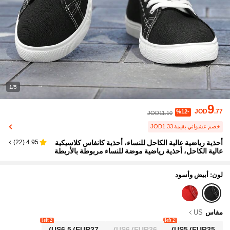
1/5
9
JOD
.77
%12-
JOD11.10
خصم عشوائي بقيمة JOD1.33
أحذية رياضية عالية الكاحل للنساء، أحذية كانفاس كلاسيكية
)
22
(
4.95
عالية الكاحل، أحذية رياضية موضة للنساء مربوطة بالأربطة
لون: أبيض وأسود
مقاس
US
2 left
2 left
US6.5
(EUR37)
US6
(EUR36)
US5
(EUR35)