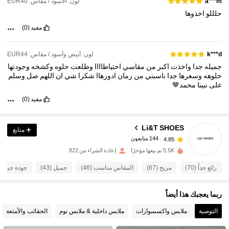
لون: الأسود / مقاس: EUR40
a***m
حلللو
اخذوها
مفيد
(0)
لون: أبيض وأسود / مقاس: EUR44
k***d
جميله
جدا
واخذت
اكبر
من
مقاسي
احتياطاااا
وطلعت
حلوه
وكشخه
وجودتها
حلوهه
وسعرها
جدا
ناسبني
من
زمان
ادورهاا
شكرا
شي
ان
اللهم
صل
وسلم
على
نبينا
محمد🤎
مفيد
(0)
144 متابعون
4.85
Li&T SHOES
متابع
144 متابعون
4.85
l***a
تمت متابعة
منذ 1 يوم
5.5K تم بيعها مؤخرًا
إعادة الشراء من 822
144 متابعون
4.85
رائع جداً (70)
مريح (67)
المقاس مناسب (46)
جميل (43)
جودة جيدة (39)
144 متابعون
4.85
144 متابعون
4.85
ربما يعجبك هذا أيضاً
144 متابعون
4.85
التوصية
ملابس واكسسوارات
ملابس داخلية & ملابس نوم
الحقائب والأمتعة
144 متابعون
4.85