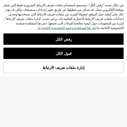
من خلال تحديد "رفض الكل"، ستسمح باستخدام ملفات تعريف الارتباط الضرورية فقط التي تجعل
توفير JOD0.33
موقعنا الإلكتروني يعمل. قد تتمكن من تعطيلها عن طريق تغيير إعدادات متصفحك، ولكن قد يؤثر
DareSee
ذلك على كيفية عمل الموقع. لمعرفة المزيد عن ملفات تعريف الارتباط التي نستخدمها وتعديل
إعدادات ملفات تعريف الارتباط الاختيارية الخاصة بك، يرجى تحديد "إدارة ملفات تعريف الارتباط".
DareSee أحذية قماشية سوداء، أحذية نس
ائية، أحذية رياضية، أحذية رجالية، أحذية قم
لمزيد من المعلومات حول كيفية معالجتنا للبيانات التي نجمعها، انقر هنا لمشاهدة سياسة
4# الأفضل مبيعا
في أسلوب جي بي السلس أحذية
اشية، أسلوب الربيع/الخريف، نسخة كوري
الخصوصية الخاصة بنا.
انقر هنا لمشاهدة سياسة الخصوصية الخاصة بنا.
10
ة، أحذية رياضية كاجوال بسيطة برباط، أح
%3-
JOD
.47
ذية قماشية كلاسيكية منخفضة الرقبة، أحذ
ية كاجوال متعددة الاستخدامات للتزلج وال
رفض الكل
مهرجانات الموسيقية والعودة إلى المدرس
أحذية قماشية نسائية من ماركة WA
NEW
ة
RRIOR، أحذية رياضية كاجوال للطلاب، أ
14
JOD
.10
حذية قماشية منخفضة الرقبة منخفضة الف
قبول الكل
تحة، ألوان أبيض ووردي بتصميم كتل لوني
ة، مقدمة مستديرة، نعل مطاطي، أحذية ر
ياضية
إدارة ملفات تعريف الارتباط
أضف إلى عربة التسوق بنجاح
%12 خصم!
OPOEE أحذية قماشية بيضاء للجنسين، ت