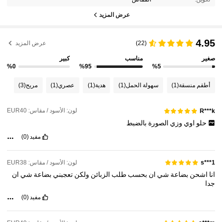
عرض المزيد
4.95
(22)
عرض المزيد
صغير
مناسب
كبير
%0
%95
%5
أطقم منسقة
(1)
سهولة الحمل
(1)
هدية
(1)
عصري
(1)
مريح
(3)
لون: الأسود / مقاس: EUR40
R***k
حلو
اوي
وزي
الصورة
بالضبط
مفيد
(0)
لون: الأسود / مقاس: EUR38
s***1
انا
اشحن
بضاعة
شي
ان
بحسب
طلب
الزبائن
ولكن
تعجبني
بضاعة
شي
ان
جدا
مفيد
(0)