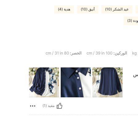
عيد الشكر (10)
أنيق (10)
هدية (4)
 (3)
الوركين:
100 cm / 39 in
الخصر:
80 cm / 31 in
فس
مفيد (1)