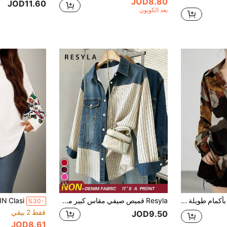
JOD8.80
JOD11.60
بعد الكوبون
23
قميص كاجوال بأكمام طويلة مطبوع بالكامل مع أزرار، للارتداء اليومي في الربيع، مقاسات كبيرة
Resyla قميص صيفي مقاس كبير مخطط بتصميم رقعات وطباعة وهمية عتيقة
%30-
فقط 2 بيقي
JOD9.50
JOD8.61