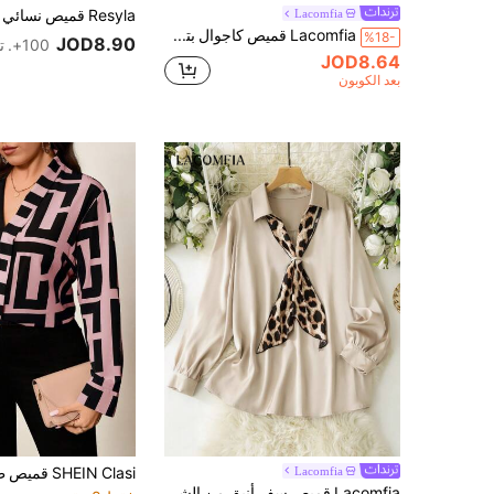
Lacomfia
Lacomfia قميص كاجوال بتصميم لوحات مربعات مقاسات كبيرة للمرأة
%18-
JOD8.90
100+. تم بيع
JOD8.64
بعد الكوبون
Lacomfia
Lacomfia قميص سفر أنيق من الشارموز الحريري بطوق ربطة، بنمط نمر، مقاسات كبيرة للنساء