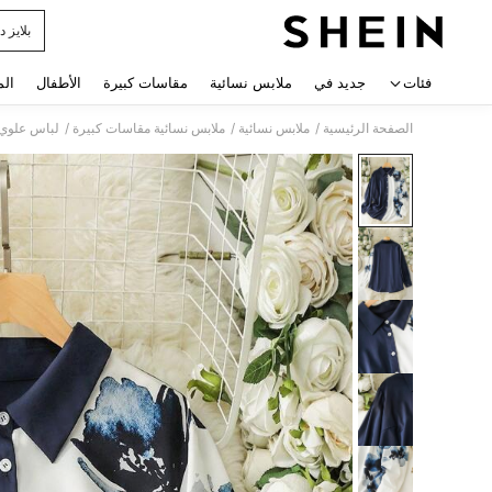
بلايز 
 navigate search
فئات
جديد في
ملابس نسائية
مقاسات كبيرة
الأطفال
الم
/
/
/
الصفحة الرئيسية
ملابس نسائية
ملابس نسائية مقاسات كبيرة
لباس علوي 