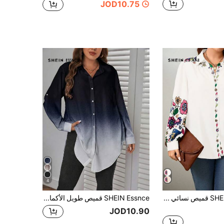
JOD10.75
4
SHEIN Clasi قميص نسائي كاجوال بأكمام طويلة وطبعة زهرية، قميص نسائي متعدد الاستخدامات للارتداء اليومي، قميص نسائي بطبعة زهرية، قمصان نسائية وبلوزات نسائية، بلوزة نسائية بطبعة زهرية للارتداء الكاجوال
SHEIN Essnce قميص طويل الأكمام للنساء بمقاسات كبيرة، قميص مطبوع بتدرج اللون، ملابس نسائية للخريف، قمصان مهنية بأكمام، قمصان نسائية للخريف ، قمصان نسائية بأكمام طويلة
JOD10.90