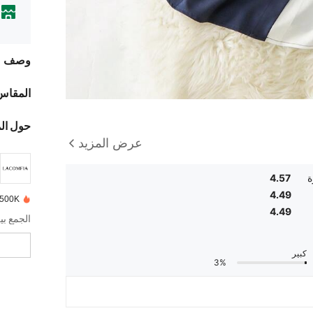
وصف
المقاس
حول ال
عرض المزيد
ة
4.57
4.49
500K تم بيعها مؤخرًا
4.49
كبير
3%