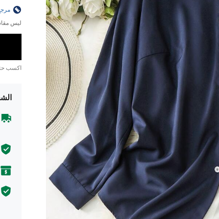
مرجع
ليس مقاس
اكسب ح
الشح