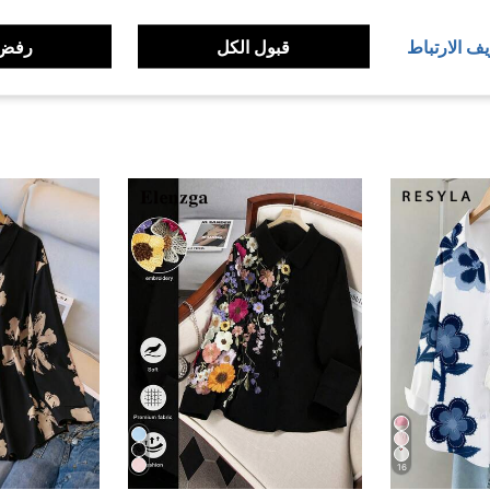
لمراجعات
يف الارتباط
قبول الكل
رفض 
16