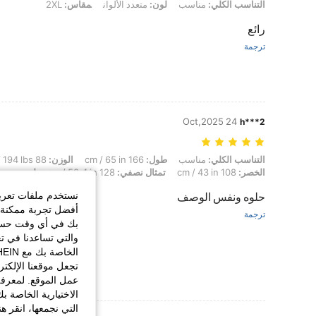
التناسب الكلي: مناسب, لون: متعدد الألوان, مقاس: 2XL
التناسب الكلي:
مناسب
لون:
متعدد الألوان
مقاس:
2XL
رائع
ترجمة
24 Oct,2025
h***2
التناسب الكلي: مناسب, طول: 166 cm / 65 in, الوزن: 88 kg / 194 lbs, شكل الجسم: مثلث مقلوب, الوركين: 135 cm / 53 in, الخصر: 108 cm / 43 in, تمثال نصفي: 128 cm / 50.4 in, لون: متعدد الألوان, مقاس: 0XL
التناسب الكلي:
مناسب
طول:
166 cm / 65 in
الوزن:
88 kg / 194 lbs
الخصر:
108 cm / 43 in
تمثال نصفي:
128 cm / 50.4 in
لون:
متعدد 
نستخدم ملفات تعريف 
حلوه ونفس الوصف
أفضل تجربة ممكنة ع
ترجمة
بك في أي وقت حسب ا
والتي تساعدنا في ت
تجعل موقعنا الإلكت
عمل الموقع. لمعرفة
الاختيارية الخاصة ب
التي نجمعها، انقر ه