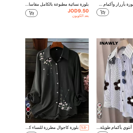
SHEIN Clasi أبلوزة بأزرار وأكمام طويلة بطباعة سوداء، المقاسات الكبيرة للنساء
بلوزة نسائية مطبوعة بالكامل مقاسات كبيرة، كاجوال وعصرية للاستخدام اليومي
JOD9.50
بعد الكوبون
5
5
INAWLY قميص أنثوي بأكمام طويلة وأزرار أمامية، بنمط مزخرف بالراين والخطوط للمقاسات الكبيرة
بلوزة كاجوال مطرزة للنساء كبيرات الحجم باللون الأسود للعطلات الربيعية
%8-