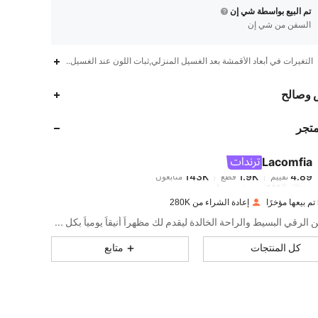
تم البيع بواسطة شي إن
السفن من شي إن
التغيرات في أبعاد الأقمشة بعد الغسيل المنزلي,ثبات اللون عند الغسيل,منخفض الاكتاف,عيد 
143K
1.9K
4.89
 وصالح
متجر
143K
1.9K
4.89
Lacomfia
143K
1.9K
4.89
تقييم
قطع
متابعون
j***3
تم دفع
منذ 1 يوم
إعادة الشراء من 280K
143K
1.9K
4.89
الجمع بين الرقي البسيط والراحة الخالدة ليقدم لك مظهراً أنيقاً يومياً بكل سهولة.
كل المنتجات
متابع
143K
1.9K
4.89
143K
1.9K
4.89