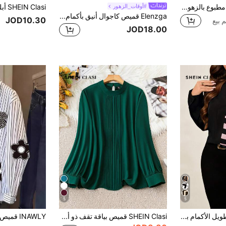
Resyla قميص نسائي مطبوع بالزهور، مقاس كبير، صيفي
#أوقات_الزهور
Elenzga قميص كاجوال أنيق بأكمام طويلة وأزرار، مطرز بألوان متباينة، مناسب للمناسبات والمواعيد وعيد الحب
JOD10.30
JOD18.00
5
5
SHEIN Clasi قميص طويل الأكمام بطباعة هندسية ملونة بسيطة للاستخدام اليومي ، بأسلوب كاجوال رسمي للسيدات بمقاسات كبيرة
SHEIN Clasi قميص بياقة تقف ذو أكمام طويلة ذو ثنيات لسيدات المقاسات الكبيرة