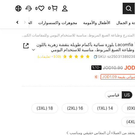
0
0
ة و الجمال
الأطفال والأمومة
مجوهرات واكسسوارات
الحقائب والأمتعة
Lacomfia بلوزة نسائية بأكمام طويلة بنقشة زهرية باللون المتدرج وطباعة الصبغ المربوط، مناسبة للاستخدام اليومي وللمقاسات الكبيرة
Lacomfia بلوزة نسائية بأكمام طويلة بنقشة زهرية باللون
وطباعة الصبغ المربوط، مناسبة للاستخدام اليومي
ت الكبيرة
SKU: sz2503138923
(100+ تعليقات)
JO
%10-
JOD10.90
PRICE AND AVAILABIL
 بقيمة JOD1.09
US
قياسي
18 (3XL)
16 (2XL)
14 (1XL)
يعتقد من العملاء أن المقاس حقيقي ومناسب