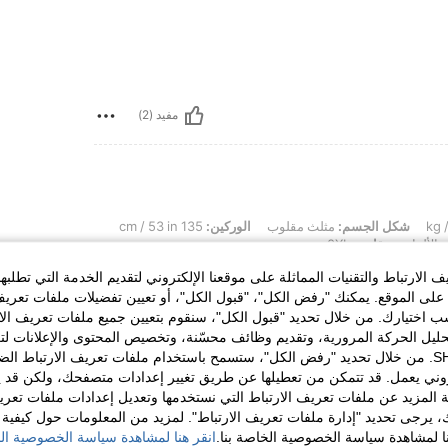
مفيد (2)
شكل الجسم:
مثلث مقلوب
الوركين:
135 cm / 53 in
الألوان
مقاس:
0XL
الارتباط والتقنيات المماثلة على موقعنا الإلكتروني لتقديم الخدمة التي تطلبه
لى الموقع. يمكنك "رفض الكل"، "قبول الكل"، أو تعيين تفضيلات ملفات تعريف
ختيارك. من خلال تحديد "قبول الكل"، سنقوم بتعيين جميع ملفات تعريف الارتب
حليل الحركة المرورية، وتقديم وظائف محسّنة، وتخصيص المحتوى والإعلانات لت
الخاصة بك مع SHEIN. من خلال تحديد "رفض الكل"، ستسمح باستخدام ملفات تعريف الارتباط 
روني يعمل. قد تتمكن من تعطيلها عن طريق تغيير إعدادات متصفحك، ولكن قد ي
 المزيد عن ملفات تعريف الارتباط التي نستخدمها وتعديل إعدادات ملفات تعري
مفيد (0)
ك، يرجى تحديد "إدارة ملفات تعريف الارتباط". لمزيد من المعلومات حول كيفية مع
نا لمشاهدة سياسة الخصوصية الخاصة بنا.
انقر هنا لمشاهدة سياسة الخصوصية الخ