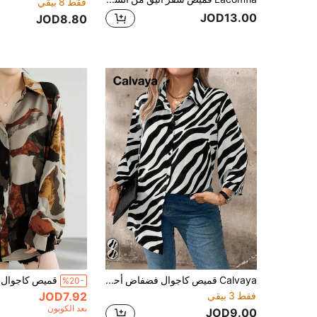
فقط 8 بيقي
JOD13.00
JOD8.80
Calvaya قميص كاجوال فضفاض أحادي الصدر بأكمام طويلة وبطباعة الزيبرا للمرأة متسعة الحجم
%20-
فقط 3 بيقي
JOD7.92
بعد الكوبون
JOD9.00