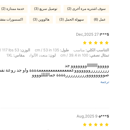
سوف اشتريه مرة أخرى (2)
توصيل سريع (3)
خدمة ممتازة (2)
عمل (6)
سهولة الحمل (3)
هالووين (3)
اكسسورات مفقودة
27 Dec,2025
l***5
التناسب الكلي: مناسب, طول: 135 cm / 53 in, الوزن: 53 kg / 117 lbs, الوركين: 100 cm / 39 in, الخصر: 80 cm / 31 in, تمثال نصفي: 100 cm / 39.4 in, لون: متعدد الألوان, مقاس: 1XL
التناسب الكلي:
مناسب
طول:
135 cm / 53 in
الوزن:
53 kg / 117 lbs
تمثال نصفي:
100 cm / 39.4 in
لون:
متعدد الألوان
مقاس:
1XL
ووووواااااااااووووووو جد
رررررررروووووووعععععععععععععععةةةة واو جد روعة ن
صوووووووورررررررررةةةة جمالللللوووو
ترجمة
9 Aug,2025
o***5