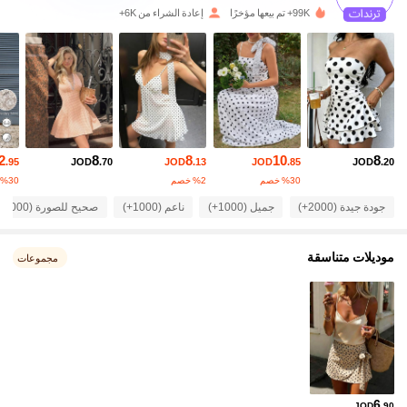
21K متابعون
4.69
99K+ تم بيعها مؤخرًا
إعادة الشراء من 6K+
21K متابعون
4.69
21K متابعون
4.69
2
8
8
10
8
.95
JOD
.70
JOD
.13
JOD
.85
JOD
.20
21K متابعون
4.69
‎%30‎ خصم
‎%2‎ خصم
‎%30‎ خصم
جودة جيدة (2000+)
جميل (1000+)
ناعم (1000+)
صحيح للصورة (1000+)
21K متابعون
4.69
موديلات متناسقة
مجموعات
21K متابعون
4.69
21K متابعون
4.69
21K متابعون
4.69
6
JOD
.90