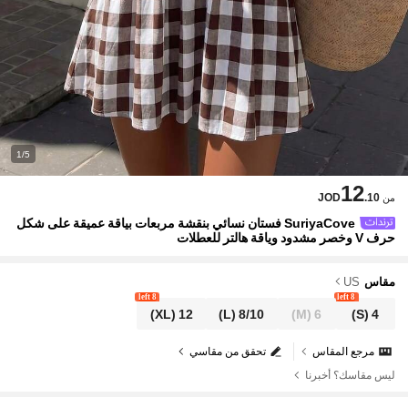
1/5
12
JOD
.10
من
SuriyaCove فستان نسائي بنقشة مربعات بياقة عميقة على شكل
حرف V وخصر مشدود وياقة هالتر للعطلات
مقاس
US
8 left
8 left
(XL)
12
(L)
8/10
(M)
6
(S)
4
مرجع المقاس
تحقق من مقاسي
ليس مقاسك؟ أخبرنا