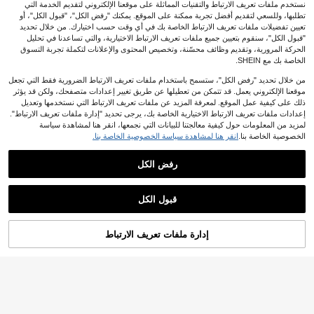
نستخدم ملفات تعريف الارتباط والتقنيات المماثلة على موقعنا الإلكتروني لتقديم الخدمة التي
تطلبها، وللسعي لتقديم أفضل تجربة ممكنة على الموقع. يمكنك "رفض الكل"، "قبول الكل"، أو
تعيين تفضيلات ملفات تعريف الارتباط الخاصة بك في أي وقت حسب اختيارك. من خلال تحديد
"قبول الكل"، سنقوم بتعيين جميع ملفات تعريف الارتباط الاختيارية، والتي تساعدنا في تحليل
الحركة المرورية، وتقديم وظائف محسّنة، وتخصيص المحتوى والإعلانات لتكملة تجربة التسوق
الخاصة بك مع SHEIN.
من خلال تحديد "رفض الكل"، ستسمح باستخدام ملفات تعريف الارتباط الضرورية فقط التي تجعل
موقعنا الإلكتروني يعمل. قد تتمكن من تعطيلها عن طريق تغيير إعدادات متصفحك، ولكن قد يؤثر
ذلك على كيفية عمل الموقع. لمعرفة المزيد عن ملفات تعريف الارتباط التي نستخدمها وتعديل
إعدادات ملفات تعريف الارتباط الاختيارية الخاصة بك، يرجى تحديد "إدارة ملفات تعريف الارتباط".
لمزيد من المعلومات حول كيفية معالجتنا للبيانات التي نجمعها، انقر هنا لمشاهدة سياسة
الخصوصية الخاصة بنا.
انقر هنا لمشاهدة سياسة الخصوصية الخاصة بنا.
رفض الكل
Sweetra
Pariaura
SHEIN PariChic فستان كامي بنقشة جي
Sweetra فستان ميني بني قهوة جديد لل
نجهام فرنسي ريترو، المفضل لدى مدونا
صيف بتصميم دانتيل ونقشة ورد وإبزيم مع
8
6
%15-
JOD
.16
JOD
.20
ت إنستغرام، صيفي أمريكي ريترو باللوني
دني وشريط مكشكش، ستايل فينتاج مثي
قبول الكل
ن البني والأبيض، بخصر مشدود ورباط جان
ر للبنات، ملابس حفلات وستريت وير، برق
بي وياقة V وقصة A-Line ميني، إطلالة كا
بة منسدلة وخصر مشدود وتصميم نحيف
جوال نحيفة لحفلات Y2K
إدارة ملفات تعريف الارتباط
أضف إلى عربة التسوق بنجاح