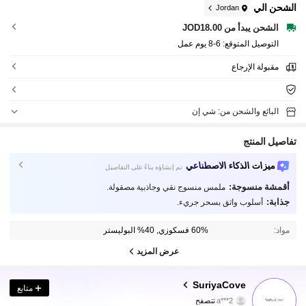
الشحن الي
Jordan
الشحن يبدأ من JOD18.00
التوصيل المتوقع:
6-8 يوم عمل
مقبولة الإرجاع
البائع والشحن من: شي إن
تفاصيل المنتج
ميزات الذكاء الاصطناعي
تم إنشاؤه بناءً على التفاصيل
أقمشة منسوجة:
ملمس منسوج نقي وجاذبية مصقولة.
جذابة:
أسلوب واثق بسحر جريء.
مواد:
60% فسكوزي, 40% البوليستر
عرض المزيد
21K متابعون
4.69
SuriyaCove
متابع
a***2
تتصفح