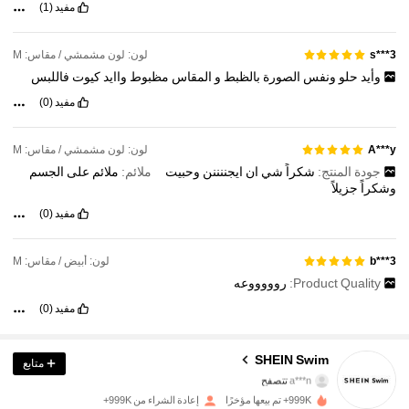
مفيد
(1)
لون: لون مشمشي / مقاس: M
s***3
وأيد
حلو
ونفس
الصورة
بالظبط
و
المقاس
مظبوط
واايد
كيوت
فاللبس
مفيد
(0)
لون: لون مشمشي / مقاس: M
A***y
جودة المنتج:
شكراً
شي
ان
ايجننننن
وحبيت
ملائم:
ملائم
على
الجسم
وشكراً
جزيلاً
مفيد
(0)
لون: أبيض / مقاس: M
b***3
Product Quality:
روووووعه
مفيد
(0)
414K متابعون
4.93
SHEIN Swim
متابع
a***n
تتصفح
414K متابعون
4.93
999K+ تم بيعها مؤخرًا
إعادة الشراء من 999K+