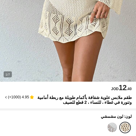
1/7
12
JOD
.40
طقم ملابس علوية شفافة بأكمام طويلة مع ربطة أمامية
)
1000+
(
4.95
وتنورة في غطاء ، للنساء ، 2 قطع للصيف
لون: لون مشمشي