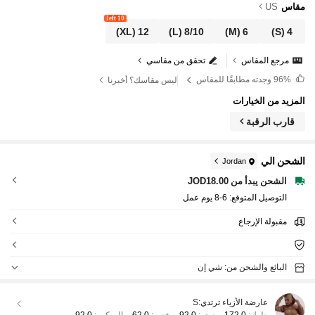
مقاس
US
10 left
(XL)
12
(L)
8/10
(M)
6
(S)
4
مرجع المقاس
تحقق من مقاسي
96%
وجدته مطابقًا للمقاس
ليس مقاسك؟ أخبرنا
المزيد من الخيارات
قارب الرقبة
الشحن الي
Jordan
الشحن يبدأ من JOD18.00
التوصيل المتوقع:
6-8 يوم عمل
مقبولة الإرجاع
البائع والشحن من: شي إن
عارضة الأزياء ترتدي:
S