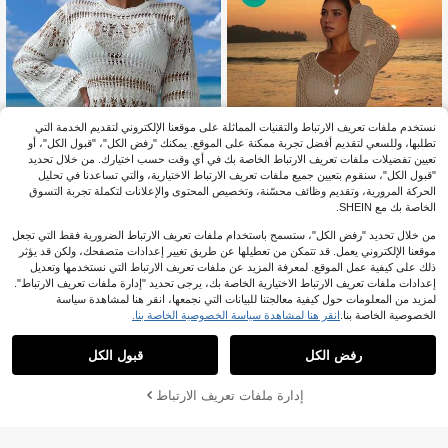
نستخدم ملفات تعريف الارتباط والتقنيات المماثلة على موقعنا الإلكتروني لتقديم الخدمة التي
تطلبها، وللسعي لتقديم أفضل تجربة ممكنة على الموقع. يمكنك "رفض الكل"، "قبول الكل"، أو
تعيين تفضيلات ملفات تعريف الارتباط الخاصة بك في أي وقت حسب اختيارك. من خلال تحديد
"قبول الكل"، سنقوم بتعيين جميع ملفات تعريف الارتباط الاختيارية، والتي تساعدنا في تحليل
الحركة المرورية، وتقديم وظائف محسّنة، وتخصيص المحتوى والإعلانات لتكملة تجربة التسوق
الخاصة بك مع SHEIN.
من خلال تحديد "رفض الكل"، ستسمح باستخدام ملفات تعريف الارتباط الضرورية فقط التي تجعل
8
6
موقعنا الإلكتروني يعمل. قد تتمكن من تعطيلها عن طريق تغيير إعدادات متصفحك، ولكن قد يؤثر
فستان سباحة طويل الأكمام مفتوح للنسا
ذلك على كيفية عمل الموقع. لمعرفة المزيد عن ملفات تعريف الارتباط التي نستخدمها وتعديل
ء، أنيق بأسلوب بوهيمي لشاطئ المنتجع،
#ميسي_شيك
130+ يقول "رائع جداً"
إعدادات ملفات تعريف الارتباط الاختيارية الخاصة بك، يرجى تحديد "إدارة ملفات تعريف الارتباط".
رقبة على شكل حرف V تنورة رقيقة للع
Fembélia فستان ساحلي قص مجوف مق
9
لمزيد من المعلومات حول كيفية معالجتنا للبيانات التي نجمعها، انقر هنا لمشاهدة سياسة
طلات الصيفية
%8-
JOD
.75
لم شكل اقواس اكمام منتفضة
30+ يقول "أطقم الصيف"
الخصوصية الخاصة بنا.
انقر هنا لمشاهدة سياسة الخصوصية الخاصة بنا.
10
JOD
.00
رفض الكل
قبول الكل
إدارة ملفات تعريف الارتباط
أضف إلى عربة التسوق بنجاح