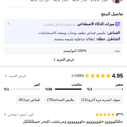
طول:
172.0
صدر:
92.0
خصر:
62.0
الوركين:
92.0
تفاصيل المنتج
ميزات الذكاء الاصطناعي
تم إنشاؤه بناءً على التفاصيل
القماش:
ملمس قماش نظيف وجذاب ومتعدد الاستخدامات.
الشاطئ, عطلة:
إطلالة شاطئية بلمسة منعشة.
مواد:
100% البوليستر
عرض المزيد
4.95
(1000+)
عرض المزيد
صغير
مناسب
كبير
%1
%96
%3
سوف اشتريه مرة أخرى
(12)
ملابس السباحة
(79)
قماش جيد
(81)
لون: أبيض / مقاس: S
d***i
حللللووووو
حلووووووو
حلووووووو
ومرتتتتتب
للبحر
جميللللللل