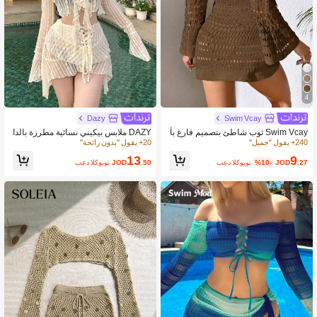
4
Dazy
Swim Vcay
Swim Vcay ثوب شاطئ بتصميم فارغ بأ
DAZY ملابس بيكيني نسائية مطرزة بالدا
ربطة ومفتوح الظهر بلون عادي، طراز مين
نتيل شفافة لمهرجانات الصيف والعطلات
240+ يقول "جميل"
20+ يقول "بدون رائحة"
ي
والرحلات البحرية للنساء على الشاطئ
9
13
.27
JOD
%10-
بعد الكوبون
.50
JOD
بعد الكوبون