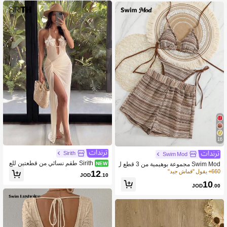
16
Sirith
Swim Mod
Sirith طقم نسائي من قطعتين للع
NEW
Swim Mod مجموعة بوهيمية من 3 قطع ل
طلات والشاطئ بتصميم أنيق، قطعة واح
ملابس السباحة للنساء: بيكيني ومغطي ال
660+ يقول "قماش جيد"
12
JOD
.10
دة بفتحة V عميقة مزينة بنجم البحر مع تنو
قصير، ملابس صيفية للشاطئ
10
رة شبكية مجعدة وملتوية، مناسب لملاب
JOD
.00
س الشاطئ