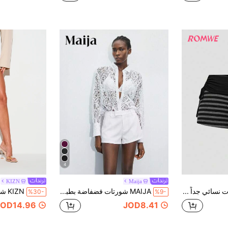
4
KIZN
Maija
ROMWE شورت نسائي جداً قصير متباين الألوان مع خطوط أنيق بطراز البانك فينتج لمهرجان الموسيقى
MAIJA شورتات فضفاضة بطبعة زهور وحافة مكشكشة لعطلة الشاطئ
%30-
%9-
JOD14.96
JOD8.41