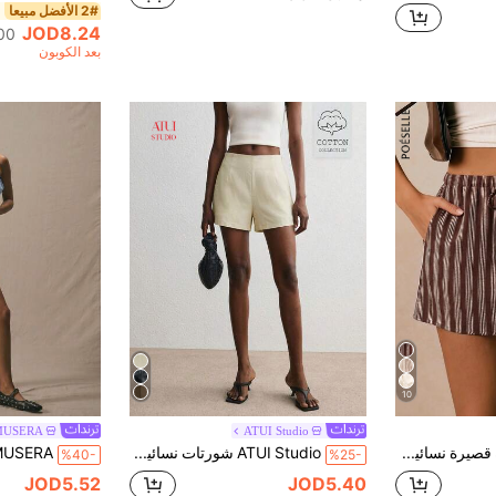
2# الأفضل مبيعا
JOD8.24
100+. ت
بعد الكوبون
10
MUSERA
ATUI Studio
Poéselle تنورة قصيرة نسائية بتصميم بسيط مخطط بألوان متباينة مع خصر برباط وجيوب
ATUI Studio شورتات نسائية من القطن 100% - شورتات صيفية كاجوال يومية بألوان محايدة، شورتات قابلة للتنفس لعطلة الشاطئ
%40-
%25-
JOD5.52
JOD5.40