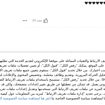
❤️❤️❤️❤️❤️❤
مفيد (0)
I’m so happy to have found some product
always irritated my skin and left me feelin
الارتباط والتقنيات المماثلة على موقعنا الإلكتروني لتقديم الخدمة التي تطلبه
Cotton feels soft, breathable, and gentle, mak
finally have something that supports c
لى الموقع. يمكنك "رفض الكل"، "قبول الكل"، أو تعيين تفضيلات ملفات تعريف
ختيارك. من خلال تحديد "قبول الكل"، سنقوم بتعيين جميع ملفات تعريف الارتب
حليل الحركة المرورية، وتقديم وظائف محسّنة، وتخصيص المحتوى والإعلانات لت
الخاصة بك مع SHEIN. من خلال تحديد "رفض الكل"، ستسمح باستخدام ملفات تعريف الارتباط 
مفيد (0)
روني يعمل. قد تتمكن من تعطيلها عن طريق تغيير إعدادات متصفحك، ولكن قد ي
 المزيد عن ملفات تعريف الارتباط التي نستخدمها وتعديل إعدادات ملفات تعري
ك، يرجى تحديد "إدارة ملفات تعريف الارتباط". لمزيد من المعلومات حول كيفية مع
لمراجعات
نا لمشاهدة سياسة الخصوصية الخاصة بنا.
انقر هنا لمشاهدة سياسة الخصوصية الخ