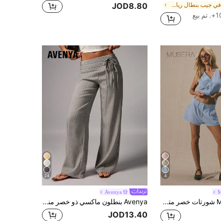
في جيب بنطال رياضي للنساء
JOD8.80
م بيع
24
4
Avenya
MUSERA شورتات خصر متوسط مفصلة فقط صيفية لطيفة عطلة كاجوال العودة إلى المدرسة بنطلونات العمل المكتبي الربيع العطلة الاجتماعية
Avenya بنطلون ماكسي ذو خصر منخفض وساق واسعة مزين بربطة الخصر المزدوجة، بنطلون مستقيم فضفاض أنيق للتنقل اليومي، مناسب للخريف/الشتاء، ، أنيق
JOD13.40