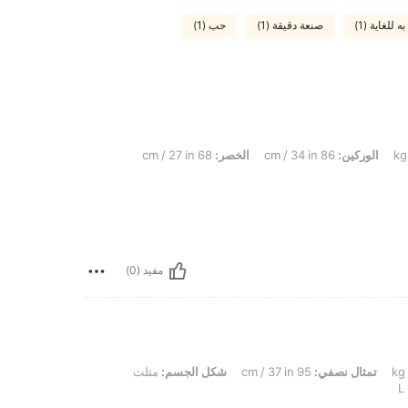
للغاية (1)
صنعة دقيقة (1)
حب (1)
الوركين:
86 cm / 34 in
الخصر:
68 cm / 27 in
مفيد (0)
تمثال نصفي:
95 cm / 37 in
شكل الجسم:
مثلث
L