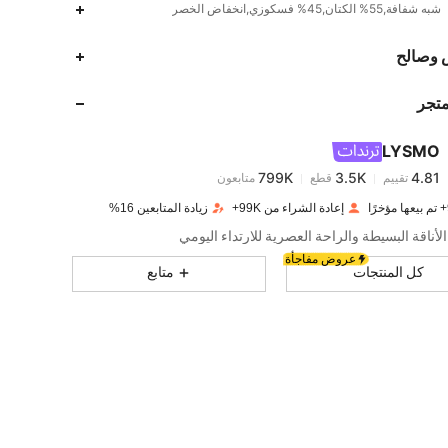
شبه شفافة,55% الكتان,45% فسكوزي,انخفاض الخصر
799K
3.5K
4.81
 وصالح
متجر
799K
3.5K
4.81
LYSMO
799K
3.5K
4.81
تقييم
قطع
متابعون
l***h
تم دفع
منذ 1 يوم
إعادة الشراء من 99K+
زيادة المتابعين 16%
799K
3.5K
4.81
أناقة البسيطة والراحة العصرية للارتداء اليومي
عروض مفاجأة
كل المنتجات
متابع
799K
3.5K
4.81
799K
3.5K
4.81
799K
3.5K
4.81