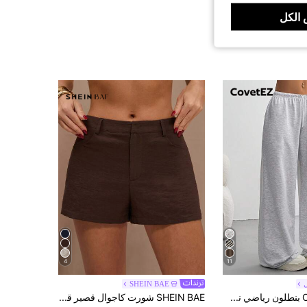
الكل
4
11
SHEIN BAE
CovetEZ بنطلون رياضي نسائي صيفي بسيط بربطة أمامية فضفاض، للارتداء اليومي العادي، التخرج، المعلمات، العودة إلى المدرسة
SHEIN BAE شورت كاجوال قصير قصير من خليط الكتان، مناسب للخروجات الترفيهية، العطلات، عطلات جنوب فرنسا، عطلات إيطاليا، البرانش، الملابس الكاجوال، شورت بني أنيق، شورت براندي، عطلة الصيف