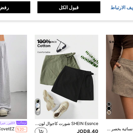
يف الارتباط
قبول الكل
رفض 
4
SHEIN Essnce شورت كاجوال لون أحادي مفصل بطيات حافة غير متماثلة للنساء حزمة 2 مع تنورة وشورت فيونكة شورت نسائي كتان
#كلين_جيرل
SHEIN BAE شورتات نسائية بخصر منخفض مريحة وبسيطة للاستخدام اليومي والعمل، مناسبة للخروج والأعمال الرسمية الكاجوال، مصنوعة من قماش التويل المخمل للخريف والشتاء
%20-
JOD8.40