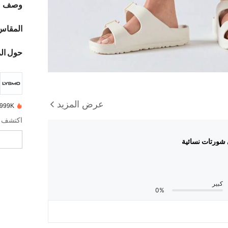
وصف
المقاس
حول ال
عرض المزيد
999K+ تم بيعها مؤخرًا
اكتشف ال
شورتات نسائية
كبير
0%