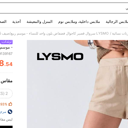
ي
Use up and down arrow keys to البحث الأخير and البحث والعثور. Press Enter to select.
لابس الرجالية
ملابس داخلية، وملابس نوم
المنزل والمعيشة
أحذية
الصح
/
ات نسائية
LYSMO سروال قصير كاجوال فضفاض بلون واحد للنساء - موسم ربيع/صيف 2025 وصول جديد
- موسم ربيع/ص
9139167
8
.54
ITY
مقاس
2 (XS)
93%
مرجع
ليس مقاس