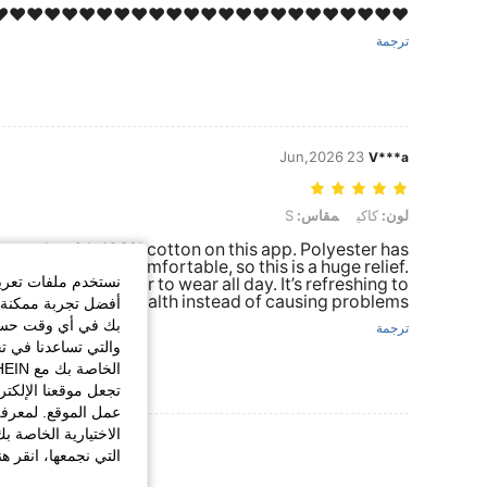
️❤️❤️❤️❤️❤️❤️❤️❤️❤️❤️❤️❤️❤️❤️❤️❤️❤️❤️❤️❤️❤️❤️❤️
ترجمة
23 Jun,2026
V***a
لون: كاكي, مقاس: S
لون:
كاكي
مقاس:
S
s made with 100% cotton on this app. Polyester has
g sweaty and uncomfortable, so this is a huge relief.
نستخدم ملفات تعريف 
ing it much easier to wear all day. It’s refreshing to
omfort and skin health instead of causing problems.
أفضل تجربة ممكنة ع
بك في أي وقت حسب ا
ترجمة
والتي تساعدنا في ت
تجعل موقعنا الإلكت
عمل الموقع. لمعرفة
الاختيارية الخاصة ب
عرض المزيد من ا
التي نجمعها، انقر ه