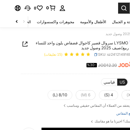
0
0
ة و الجمال
الأطفال والأمومة
مجوهرات واكسسوارات
الحقائب والأمتعة
LYSMO سروال قصير كاجوال فضفاض بلون واحد للنساء
يف 2025 وصول جديد
SKU: sz241214916
(15 تعليقات)
JOD
%30-
JOD12.20
PRICE AND AVAILABIL
US
قياسي
8/10 (L)
6 (M)
4 (S)
يعتقد من العملاء أن المقاس حقيقي ومناسب
 المقاس
ك؟ اخبرنا ما هو مقاسك