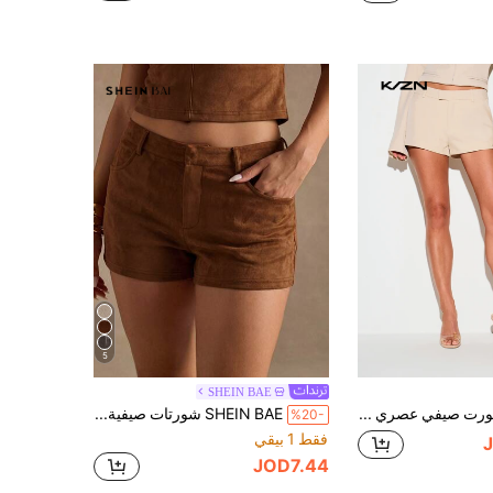
5
SHEIN BAE
KIZN شورت صيفي عصري مصمم بحلقات للحزام وجيوب مخفية، طراز عطلة صيفية كاجوال
SHEIN BAE شورتات صيفية كاجوال بلون موحد بخصر منخفض للنساء
%20-
فقط 1 بيقي
JOD7.44