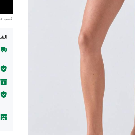
اكسب ح
الشح