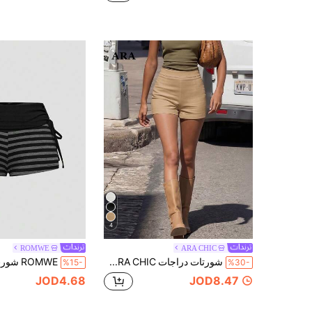
4
ROMWE
ARA CHIC
شورتات دراجات ARA CHIC بلون كاكي بخصر عالي، شورتات مرنة بقصة ضيقة، مناسبة لملابس الشارع اليومية في بداية الخريف، مواعيد العشاء،
%15-
%30-
JOD4.68
JOD8.47