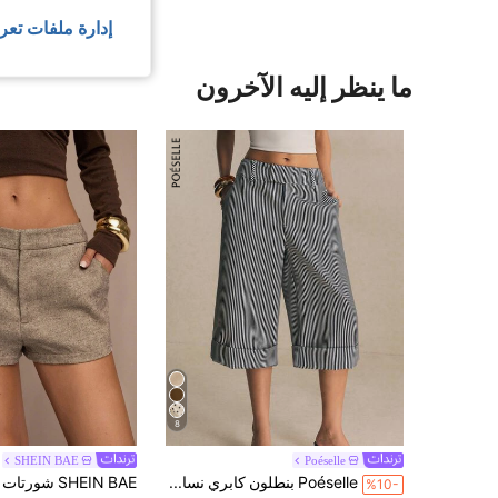
إدارة ملفات تعر
ما ينظر إليه الآخرون
8
SHEIN BAE
Poéselle
Poéselle بنطلون كابري نسائي مخطط بجيوب كاجوال متعدد الاستخدامات للخروجات اليومية
%10-