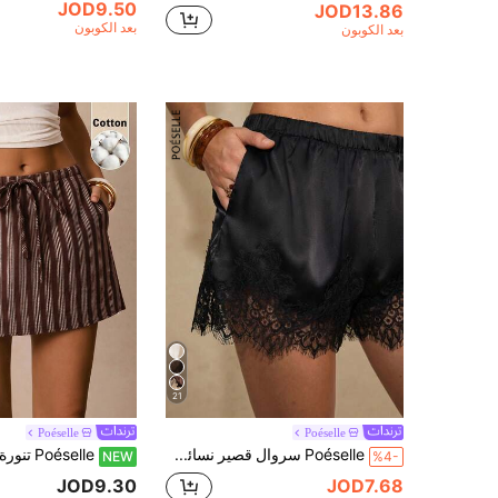
JOD9.50
JOD13.86
بعد الكوبون
بعد الكوبون
21
Poéselle
Poéselle
Poéselle سروال قصير نسائي بلون أحادي مصنوع من الدانتيل البسيط للاستخدام اليومي
NEW
%4-
JOD9.30
JOD7.68