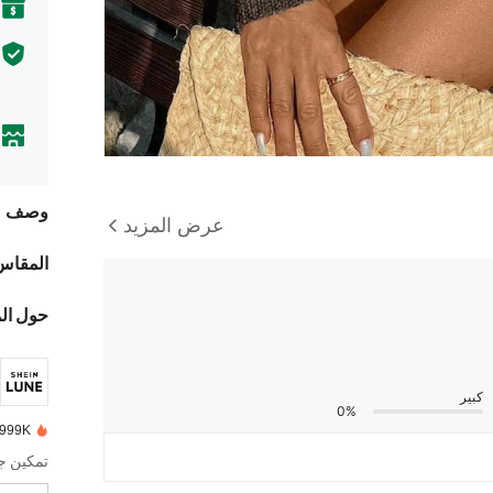
وصف
عرض المزيد
المقاس
حول ال
كبير
0%
999K+ تم بيعها مؤخرًا
تمكين جم