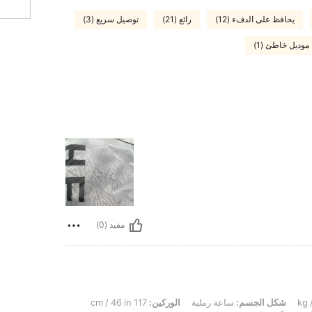
يحافظ على الدفء (12)
رائع (21)
توصيل سريع (3)
موديل خاطئ (1)
مفيد (0)
شكل الجسم:
ساعة رملية
الوركين:
117 cm / 46 in