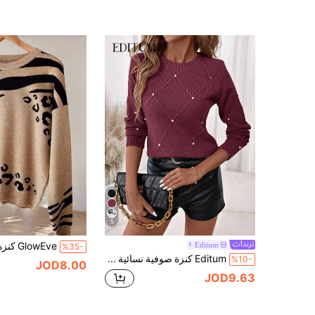
5
Editum
%35-
Editum كنزة صوفية نسائية شتوية مزينة بالألماس والخرز اللؤلؤي، بياقة مستديرة، مناسبة للعطلات والحفلات ومهرجانات الموسيقى والارتداء المنزلي وأحداث العودة إلى المدرسة والهدايا والتسوق، سترات الخريف، ملابس نسائية أنيقة، قطعة أساسية
%10-
JOD8.00
JOD9.63