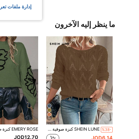
إدارة ملفات تعر
ما ينظر إليه الآخرون
11
SHEIN LUNE كنزة صوفية كاجوال بأكتاف مكشوفة بنمط زهري مفرغ بقصة فضفاضة
%38-
JOD12.70
JOD6.14