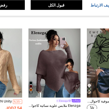
يف الارتباط
قبول الكل
رفض 
6
EMERY ROSE كنزة صوفية كاجوال فضفاضة بأكمام طويلة للنساء
Elenzga
%35-
Elenzga ملابس علوية نسائية كاجوال أنيقة بأكمام خفافيش غير متماثلة وياقة طاقم، قابلة للاستخدام في العطلات والمناسبات، مناسبة للربيع/الخريف/الشتاء
JOD7.54