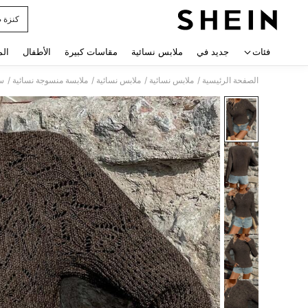
كنزة ص
 navigate search
فئات
جديد في
ملابس نسائية
مقاسات كبيرة
الأطفال
الم
/
/
/
/
الصفحة الرئيسية
ملابس نسائية
ملابس نسائية
ملابسة منسوجة نسائية
سو