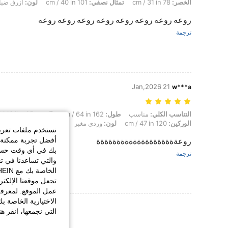
الخصر:
78 cm / 31 in
تمثال نصفي:
101 cm / 40 in
لون:
ازرق ضباب
روعه روعه روعه روعه روعه روعه روعه روعه
ترجمة
21 Jan,2026
w***a
التناسب الكلي: مناسب, طول: 162 cm / 64 in, الوزن: 65 kg / 143 lbs, تمثال نصفي: 77 cm / 30 in, الخصر: 92 cm / 36 in, الوركين: 120 cm / 47 in, لون: وردي مغبر, مقاس: M
التناسب الكلي:
مناسب
طول:
162 cm / 64 in
الوزن:
65 kg / 143 lbs
الوركين:
120 cm / 47 in
لون:
وردي مغبر
مقاس:
M
نستخدم ملفات تعريف 
أفضل تجربة ممكنة ع
روعةةةةةةةةةةةةةةةةةةةة
بك في أي وقت حسب ا
ترجمة
والتي تساعدنا في ت
تجعل موقعنا الإلكت
عمل الموقع. لمعرفة
الاختيارية الخاصة ب
عرض المزيد من ا
التي نجمعها، انقر ه