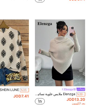
7
Elenzga
%35-
Elenzga ملابس علوية نسائية بياقة عالية وأكمام خفاشية غير متماثلة بلون موحد، كلاسيكية محبوكة، عصرية، متعددة الاستخدامات، مناسبة للعطلات، الخريف/الشتاء، كنزة محبوكة للخريف
%20-
JOD7.41
JOD13.20
بعد الكوبون