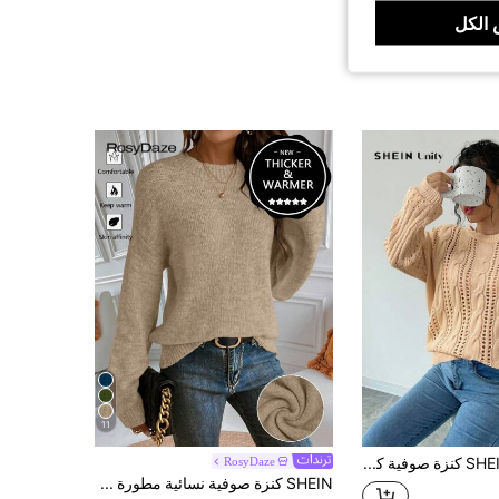
الكل
11
SHEIN Unity كنزة صوفية كاجوال بلون أحادي مجوفة بياقة منسدلة، بتريكو شتوي خريفي
RosyDaze
SHEIN كنزة صوفية نسائية مطورة من نوع الكريو ذات سماكة وتدفئة عالية، أكمام طويلة، بلوزة محبوكة للخريف والشتاء