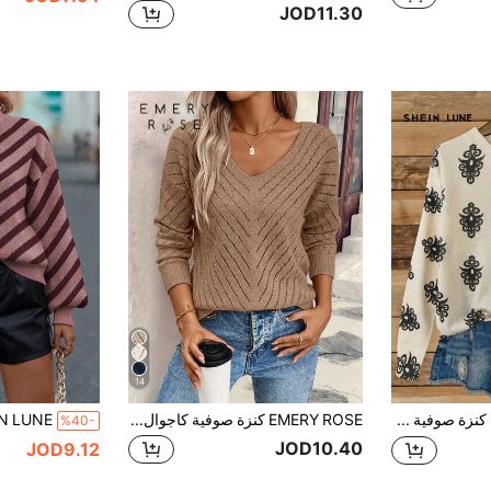
JOD11.30
14
SHEIN LUNE كنزة صوفية كاجوال بياقة على شكل حرف V وأكمام طويلة مزخرفة بالزهور، بلوزة محبوكة للخريف والشتاء
EMERY ROSE كنزة صوفية كاجوال فضفاضة للنساء بياقة على شكل حرف V ونسيج هندسي مجسم
%40-
JOD10.40
JOD9.12