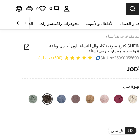
0
0
ة و الجمال
الأطفال والأمومة
مجوهرات واكسسوارات
الحقائب والأمتعة
SHEIN LUNE كنزة صوفية كاجوال للنساء بلون أحادي وياقة
 وتصميم مفرغ، خريف/شتاء
SKU: sz2509095569
(500+ تعليقات)
JOD
PRICE AND AVAILABIL
هوة بني
US
قياسي