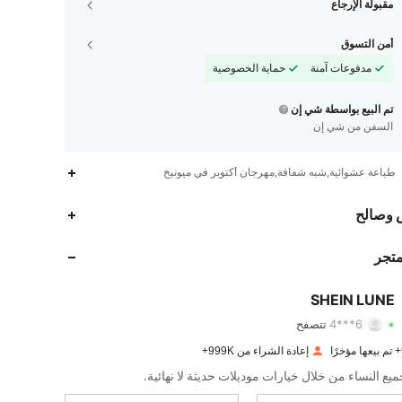
مقبولة الإرجاع
أمن التسوق
مدفوعات آمنة
حماية الخصوصية
تم البيع بواسطة شي إن
السفن من شي إن
طباعة عشوائية,شبه شفافة,مهرجان أكتوبر في ميونيخ
1M
26K
4.91
 وصالح
1M
26K
4.91
متجر
1M
26K
4.91
SHEIN LUNE
6***4
تتصفح
1M
26K
4.91
تقييم
قطع
متابعون
إعادة الشراء من 999K+
1M
26K
4.91
يع النساء من خلال خيارات موديلات حديثة لا نهائية.