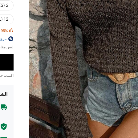
2 (XS)
12 (XL)
95%
مرجع
ليس مقاس
اكسب ح
الشح