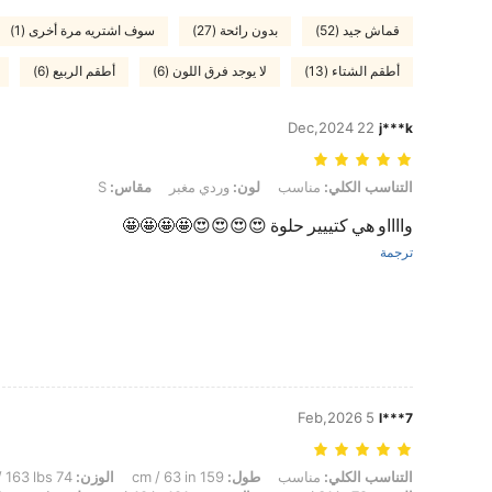
قماش جيد (52)
بدون رائحة (27)
سوف اشتريه مرة أخرى (1)
أطقم الشتاء (13)
لا يوجد فرق اللون (6)
أطقم الربيع (6)
22 Dec,2024
j***k
التناسب الكلي: مناسب, لون: وردي مغبر, مقاس: S
التناسب الكلي:
مناسب
لون:
وردي مغبر
مقاس:
S
وااااو هي كتييير حلوة 😍😍😍😍🤩🤩🤩🤩
ترجمة
5 Feb,2026
l***7
التناسب الكلي: مناسب, طول: 159 cm / 63 in, الوزن: 74 kg / 163 lbs, شكل الجسم: ساعة رملية, الوركين: 117 cm / 46 in, الخصر: 78 cm / 31 in, تمثال نصفي: 101 cm / 40 in, لون: ازرق ضبابي, مقاس: L
التناسب الكلي:
مناسب
طول:
159 cm / 63 in
الوزن:
74 kg / 163 lbs