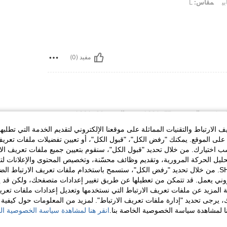
ي
مقاس:
L
مفيد (0)
تمثال نصفي:
77 cm / 30 in
الخصر:
92 cm / 36 in
الارتباط والتقنيات المماثلة على موقعنا الإلكتروني لتقديم الخدمة التي تطلبه
لى الموقع. يمكنك "رفض الكل"، "قبول الكل"، أو تعيين تفضيلات ملفات تعريف
ختيارك. من خلال تحديد "قبول الكل"، سنقوم بتعيين جميع ملفات تعريف الارتب
حليل الحركة المرورية، وتقديم وظائف محسّنة، وتخصيص المحتوى والإعلانات لت
الخاصة بك مع SHEIN. من خلال تحديد "رفض الكل"، ستسمح باستخدام ملفات تعريف الارتباط 
مفيد (0)
روني يعمل. قد تتمكن من تعطيلها عن طريق تغيير إعدادات متصفحك، ولكن قد ي
 المزيد عن ملفات تعريف الارتباط التي نستخدمها وتعديل إعدادات ملفات تعري
ك، يرجى تحديد "إدارة ملفات تعريف الارتباط". لمزيد من المعلومات حول كيفية مع
لمراجعات
نا لمشاهدة سياسة الخصوصية الخاصة بنا.
انقر هنا لمشاهدة سياسة الخصوصية الخ