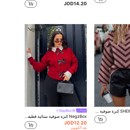
JOD14.20
SHEIN LUNE كنزة صوفية كاجوال فضفاضة بياقة مستديرة وأكمام طويلة منسدلة، مخطط، للخريف/الشتاء للنساء
NegzBox
NegzBox كنزة صوفية نسائية قطيفة وناعمة بتصميم فرنسي بشكل عقدة منسوجة، بأكمام طويلة للشتاء
JOD12.20
بعد الكوبون