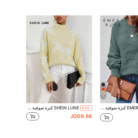
13
EMERY ROSE كنزة صوفية بياقة طاقم أكمام طويلة لون سادة بسيطة، ملابس كاجوال للارتداء اليومي، ملابس علوية أكمام طويلة، بلوزة محبوكة للخريف والشتاء
SHEIN LUNE كنزة صوفية كاجوال للنساء بنمط النمر، خريف/شتاء
%35-
JOD9.56