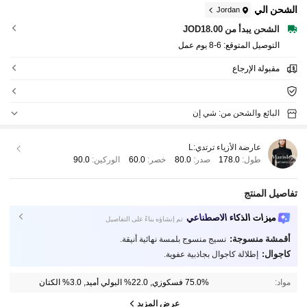
الشحن الي
Jordan
الشحن يبدأ من JOD18.00
التوصيل المتوقع:
6-8 يوم عمل
مقبولة الإرجاع
البائع والشحن من: شي إن
عارضة الأزياء ترتدي:
L
طول:
178.0
صدر:
80.0
خصر:
60.0
الوركين:
90.0
تفاصيل المنتج
ميزات الذكاء الاصطناعي
تم إنشاؤه بناءً على التفاصيل
أقمشة منسوجة:
نسيج منسوج بلمسة نهائية أنيقة.
كاجوال:
إطلالة كاجوال بجاذبية عفوية.
مواد:
75.0% فسكوزي, 22.0% البولي أميد, 3.0% الكتان
عرض المزيد