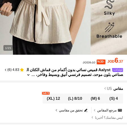
1/15
6
JOD
.37
%30-
JOD9.10
Aalyst قميص نسائي بدون أكمام من قماش الكتان ال
)
6
(
4.83
صناعي بلون موحد، تصميم فرنسي أنيق وبسيط وفاخر،
كاجوال بوهيمي مريح للرحلات والتنقل، بياقة V وحواف
متباينة، خصر مطاطي مشدود وذيل واسع، مزين بأزرار معدني
ة وحلقات، مناسب للربيع والصيف
مقاس
US
9 left
(XL)
12
(L)
8/10
(M)
6
(S)
4
مرجع المقاس
تحقق من مقاسي
ليس مقاسك؟ أخبرنا