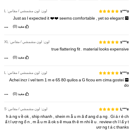
176K متابعون
4.81
لون: لون مشمشي / مقاس: L
s***o
Just
as
I
expected
it
❤️❤️
seems
comfortable
,
yet
so
elegant
176K متابعون
4.81
مفيد
(0)
176K متابعون
4.81
لون: لون مشمشي / مقاس: XL
s***e
true
flattering
fit
.
material
looks
expensive
176K متابعون
مفيد
(0)
4.81
لون: لون مشمشي / مقاس: L
k***o
Achei
incr
í
vel
tem
1
m
e
65
80
quilos
a
G
ficou
em
cima
gostei
do
مفيد
(0)
لون: لون مشمشي / مقاس: S
L***e
h
à
ng
v
ề
ok
,
ship
nhanh
,
shein
m
ẫ
u
m
ã
đ
ang
d
ạ
ng
.
Gi
á
r
ẻ
ch
ấ
t
l
ượ
ng
ổ
n
,
m
ẫ
u
m
ã
ok
s
ẽ
mua
th
ê
m
nhi
ề
u
.
review
ch
ỉ
l
ấ
y
t
ươ
ng
t
á
c
thanks