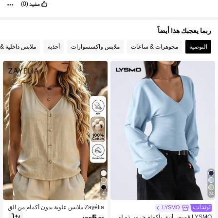
مفيد
(0)
ربما يعجبك هذا أيضاً
التوصية
مجوهرات & ساعات
ملابس واكسسوارات
أحذية
ملابس داخلية & 
4
24
Zayélia ملابس علوية بدون أكمام من الق
LYSMO
طن والكتان بنسيج محبب وياقة على شك
5
LYSMO قميص أنيق بأكمام جرس ذو لو