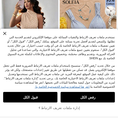
لابس العودة إلى المدرسة
نستخدم ملفات تعريف الارتباط والتقنيات المماثلة على موقعنا الإلكتروني لتقديم الخدمة التي
تطلبها، وللسعي لتقديم أفضل تجربة ممكنة على الموقع. يمكنك "رفض الكل"، "قبول الكل"، أو
تعيين تفضيلات ملفات تعريف الارتباط الخاصة بك في أي وقت حسب اختيارك. من خلال تحديد
"قبول الكل"، سنقوم بتعيين جميع ملفات تعريف الارتباط الاختيارية، والتي تساعدنا في تحليل
الحركة المرورية، وتقديم وظائف محسّنة، وتخصيص المحتوى والإعلانات لتكملة تجربة التسوق
الخاصة بك مع SHEIN.
17
من خلال تحديد "رفض الكل"، ستسمح باستخدام ملفات تعريف الارتباط الضرورية فقط التي تجعل
17
موقعنا الإلكتروني يعمل. قد تتمكن من تعطيلها عن طريق تغيير إعدادات متصفحك، ولكن قد يؤثر
Rafferiza
ذلك على كيفية عمل الموقع. لمعرفة المزيد عن ملفات تعريف الارتباط التي نستخدمها وتعديل
Rafferiza ملابس علوية نسائية حمراء بنقا
Soleia
إعدادات ملفات تعريف الارتباط الاختيارية الخاصة بك، يرجى تحديد "إدارة ملفات تعريف الارتباط".
ط بيضاء ضيقة بحافة غير متماثلة
520+ يقول "جودة جيدة"
Soleia ملابس علوية بدون أكمام نسائية ب
لمزيد من المعلومات حول كيفية معالجتنا للبيانات التي نجمعها، انقر هنا لمشاهدة سياسة
طبعة كاملة مخططة باللونين الأزرق والأب
130+ يقول "قماش جيد"
4
الخصوصية الخاصة بنا.
انقر هنا لمشاهدة سياسة الخصوصية الخاصة بنا.
JOD
.40
يض، 95% قطن، بأسلوب كاجوال للعطلا
5
ت، مناسبة للربيع/الصيف
JOD
.80
رفض الكل
قبول الكل
إدارة ملفات تعريف الارتباط
أضف إلى عربة التسوق بنجاح
%30 خصم!