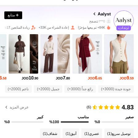
176K متابعون
4.81
Aalyst
متابع
l***0
تتصفح
176K متابعون
4.81
84K+ تم بيعها مؤخرًا
إعادة الشراء من 33K+
زيادة المتابعين 17%
176K متابعون
4.81
176K متابعون
4.81
6
10
7
6
9
.58
JOD
.90
JOD
.80
JOD
.65
JOD
.59
176K متابعون
4.81
جودة جيدة (3000+)
رائع جداً (3000+)
جميل (2000+)
ناعم (2000+)
176K متابعون
4.81
4.83
(6)
عرض المزيد
صغير
مناسب
كبير
176K متابعون
4.81
%0
%100
%0
توصيل سريع
(1)
عصري
(1)
أنيق
(1)
شفاف
(1)