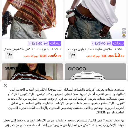
LYSMO
LYSMO
LYSMO ملابس علوية نسائية بلون موحد ب
LYSMO بلوزة نسائية كتف مكشوف فضف
كتف غير متماثل وتصميم مطوي عصري
اضة مخططة عتيقة مفرغة، موضة صيفية
6
13
.86
JOD
%8-
بعد الكوبون
.30
JOD
%10-
بعد الكوبون
نستخدم ملفات تعريف الارتباط والتقنيات المماثلة على موقعنا الإلكتروني لتقديم الخدمة التي
تطلبها، وللسعي لتقديم أفضل تجربة ممكنة على الموقع. يمكنك "رفض الكل"، "قبول الكل"، أو
تعيين تفضيلات ملفات تعريف الارتباط الخاصة بك في أي وقت حسب اختيارك. من خلال تحديد
"قبول الكل"، سنقوم بتعيين جميع ملفات تعريف الارتباط الاختيارية، والتي تساعدنا في تحليل
الحركة المرورية، وتقديم وظائف محسّنة، وتخصيص المحتوى والإعلانات لتكملة تجربة التسوق
الخاصة بك مع SHEIN.
من خلال تحديد "رفض الكل"، ستسمح باستخدام ملفات تعريف الارتباط الضرورية فقط التي تجعل
موقعنا الإلكتروني يعمل. قد تتمكن من تعطيلها عن طريق تغيير إعدادات متصفحك، ولكن قد يؤثر