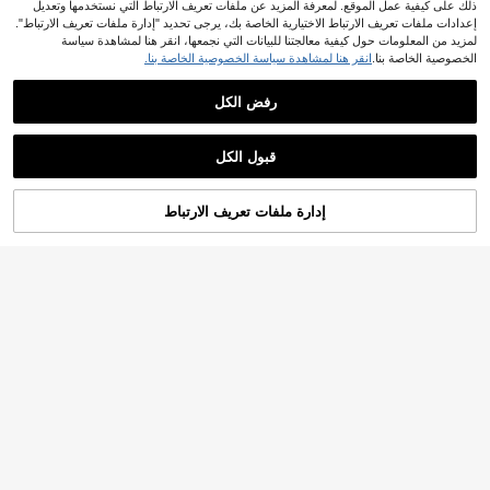
ذلك على كيفية عمل الموقع. لمعرفة المزيد عن ملفات تعريف الارتباط التي نستخدمها وتعديل
إعدادات ملفات تعريف الارتباط الاختيارية الخاصة بك، يرجى تحديد "إدارة ملفات تعريف الارتباط".
لمزيد من المعلومات حول كيفية معالجتنا للبيانات التي نجمعها، انقر هنا لمشاهدة سياسة
6
17
الخصوصية الخاصة بنا.
انقر هنا لمشاهدة سياسة الخصوصية الخاصة بنا.
Airaco
#ميسي_شيك
رفض الكل
Airaco ملابس علوية نسائية بتصميم بسي
Slaydiva قميص تي شيرت نسائي أزياء
ط متعددة الاستخدامات بياقة دائرية وأكما
صيفية بياقة مخطط غير متماثل
80+ يقول "رائع جداً"
3
.80
JOD
بعد الكوبون
م خفاشية بقصة ضيقة
8
JOD
.20
قبول الكل
إدارة ملفات تعريف الارتباط
أضف إلى عربة التسوق بنجاح
%20 خصم!
5
10
LYSMO