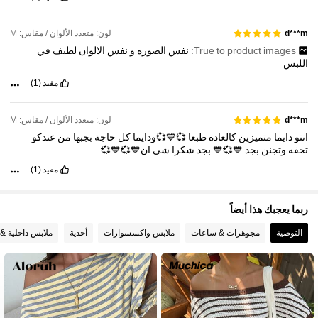
لون: متعدد الألوان / مقاس: M
d***m
True to product images:
نفس
الصوره
و
نفس
الالوان
لطيف
في
اللبس
مفيد
(1)
لون: متعدد الألوان / مقاس: M
d***m
انتو
دايما
متميزين
كالعاده
طبعا
💞💙💞ودايما
كل
حاجة
بجبها
من
عندكو
تحفه
وتجنن
بجد
💙💞💙
بجد
شكرا
شي
ان💙💞💙💞
مفيد
(1)
ربما يعجبك هذا أيضاً
التوصية
مجوهرات & ساعات
ملابس واكسسوارات
أحذية
ملابس داخلية & 