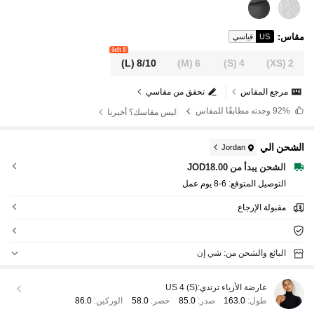
مقاس
:
US
قياسي
8 left
(L)
8/10
(M)
6
(S)
4
(XS)
2
مرجع المقاس
تحقق من مقاسي
92%
وجدته مطابقًا للمقاس
ليس مقاسك؟ أخبرنا
الشحن الي
Jordan
الشحن يبدأ من JOD18.00
التوصيل المتوقع:
6-8 يوم عمل
مقبولة الإرجاع
البائع والشحن من: شي إن
عارضة الأزياء ترتدي:
US 4 (S)
طول:
163.0
صدر:
85.0
خصر:
58.0
الوركين:
86.0