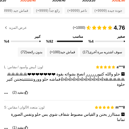
6
16
6
3
2
.20
JOD
.40
JOD
.40
JOD
.20
JOD
.80
795K متابعون
4.81
جودة جيدة (9999+)
ناعم (9999+)
رائع جداً (9999+)
قماش جيد (9999+)
795K متابعون
4.81
4.76
(1000+)
عرض المزيد
795K متابعون
4.81
صغير
مناسب
كبير
%4
%92
%4
795K متابعون
4.81
سوف اشتريه مرة أخرى
(17)
قماش جيد
(100+)
بدون رائحة
(72)
795K متابعون
4.81
لون: أبيض وأسود / مقاس: L
a***8
795K متابعون
4.81
حلو
والله
كتيورررررر
انصح
بشوائه
بقوة
❤️❤️❤️❤️❤️❤️❤️🙏🙏🙏🙏🙏
🙏🙏🙏🙏🙏👍👍👍👍👍👍👍👍👍👍👍قماشه
حلو
وورونتنتتتتتبتجننن
كتير
حلوة
مفيد
(2)
لون: متعدد الألوان / مقاس: S
8***m
ممتاازز
بحنن
و
القياس
مضبوط
شفاف
شوي
بس
حلو
ونفس
الصورة
تماما
مفيد
(1)