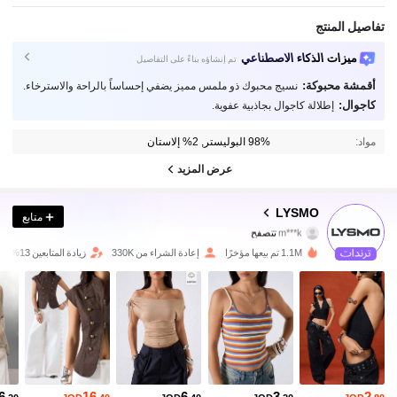
تفاصيل المنتج
ميزات الذكاء الاصطناعي
تم إنشاؤه بناءً على التفاصيل
أقمشة محبوكة:
نسيج محبوك ذو ملمس مميز يضفي إحساساً بالراحة والاسترخاء.
كاجوال:
إطلالة كاجوال بجاذبية عفوية.
مواد:
98% البوليستر, 2% إلاستان
عرض المزيد
795K متابعون
4.81
LYSMO
متابع
m***k
تتصفح
795K متابعون
4.81
1.1M تم بيعها مؤخرًا
إعادة الشراء من 330K
زيادة المتابعين 13%
795K متابعون
4.81
795K متابعون
4.81
795K متابعون
4.81