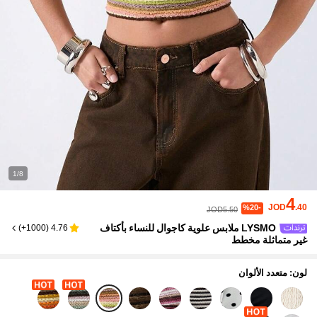
1/8
4
JOD
.40
%20-
JOD5.50
LYSMO ملابس علوية كاجوال للنساء بأكتاف
)
1000+
(
4.76
غير متماثلة مخطط
لون: متعدد الألوان