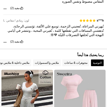
المقاس
مضبوط
ونفس
الصوره
مفيد
(2)
لون: رمادي / مقاس: L
s***h
تُبهرني
المراعاة،
تُعجبني
الرَحمة،
توسع
علي
الأُلفة،
تؤنسني
الرحابَة،
تُدهشني
المسافات
التي
تقطعها
كلمة
،
تُغيرني
المحبة
،
وتنتشر
في
أيامي
البهجة
التي
تُخلقها
التصرفات
اللينّة
💙🌸.
مفيد
(2)
ربما يعجبك هذا أيضاً
التوصية
مجوهرات & ساعات
ملابس واكسسوارات
ملابس داخلية & ملابس نوم