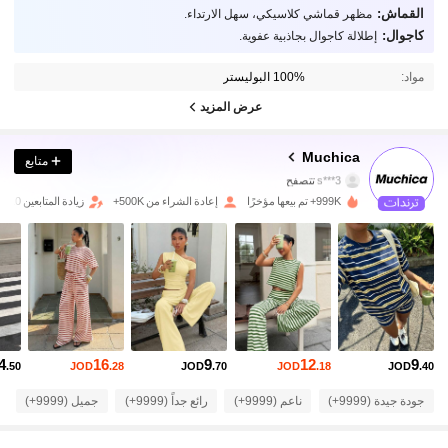
القماش:
مظهر قماشي كلاسيكي، سهل الارتداء.
كاجوال:
إطلالة كاجوال بجاذبية عفوية.
مواد:
100% البوليستر
عرض المزيد
337K متابعون
4.79
Muchica
متابع
s***3
تتصفح
337K متابعون
4.79
999K+ تم بيعها مؤخرًا
إعادة الشراء من 500K+
زيادة المتابعين 10%
337K متابعون
4.79
337K متابعون
4.79
337K متابعون
4.79
4
16
9
12
9
.50
JOD
.28
JOD
.70
JOD
.18
JOD
.40
337K متابعون
4.79
جودة جيدة (9999+)
ناعم (9999+)
رائع جداً (9999+)
جميل (9999+)
337K متابعون
4.79