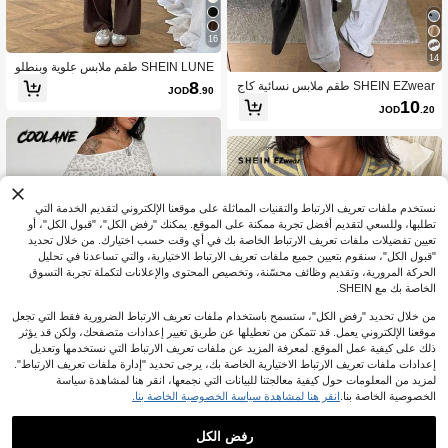
16
14
SHEIN LUNE طقم ملابس علوية وبنطلو
ن كاجوال للنساء بياقة بولو وأكمام قصير
8
SHEIN EZwear طقم ملابس نسائية كاج
JOD
.90
ة، قطعتان
وال للاسترخاء بلون موحد، تي شيرت بك
10
JOD
.20
تف غير متماثل وأكمام خفاش مع بنطال
نستخدم ملفات تعريف الارتباط والتقنيات المماثلة على موقعنا الإلكتروني لتقديم الخدمة التي
تطلبها، وللسعي لتقديم أفضل تجربة ممكنة على الموقع. يمكنك "رفض الكل"، "قبول الكل"، أو
تعيين تفضيلات ملفات تعريف الارتباط الخاصة بك في أي وقت حسب اختيارك. من خلال تحديد
"قبول الكل"، سنقوم بتعيين جميع ملفات تعريف الارتباط الاختيارية، والتي تساعدنا في تحليل
الحركة المرورية، وتقديم وظائف محسّنة، وتخصيص المحتوى والإعلانات لتكملة تجربة التسوق
الخاصة بك مع SHEIN.
من خلال تحديد "رفض الكل"، ستسمح باستخدام ملفات تعريف الارتباط الضرورية فقط التي تجعل
موقعنا الإلكتروني يعمل. قد تتمكن من تعطيلها عن طريق تغيير إعدادات متصفحك، ولكن قد يؤثر
ذلك على كيفية عمل الموقع. لمعرفة المزيد عن ملفات تعريف الارتباط التي نستخدمها وتعديل
إعدادات ملفات تعريف الارتباط الاختيارية الخاصة بك، يرجى تحديد "إدارة ملفات تعريف الارتباط".
لمزيد من المعلومات حول كيفية معالجتنا للبيانات التي نجمعها، انقر هنا لمشاهدة سياسة
25
الخصوصية الخاصة بنا.
انقر هنا لمشاهدة سياسة الخصوصية الخاصة بنا.
14
#أطقم_رياضية
رفض الكل
SHEIN EZwear مجموعة مكونة من قطع
Coolane طقم نسائي صيفي كاجوال من