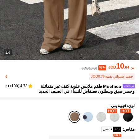
1/6
10
JOD
.04
من
%7-
JOD10.80
خصم عشوائي بقيمة JOD0.76
Muchica طقم ملابس علوية كتف غير متماثلة
)
100+
(
4.78
وخصر ضيق وبنطلون فضفاض للنساء في الصيف الجديد
لون: قهوة بني
مقاس
:
US
قياسي
3 left