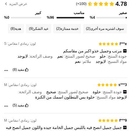
4.78
(100+)
عرض المزيد
337K متابعون
4.79
صغير
مناسب
كبير
%0
%96
%4
337K متابعون
4.79
سوف اشتريه مرة أخرى
(2)
خدمة ممتازة
(2)
عيد الشكر
(9)
هدية
(8)
337K متابعون
4.79
لون: رمادي / مقاس: S
l***e
337K متابعون
4.79
مرتب
وجميل
خذو
اكبر
من
مقاسكم
جودة المنتج:
حلو
صحيح لصور المنتج:
نعم
وصف الرائحة:
لايوجد
مواد النسيج:
لايوجد
ملائم:
نعم
مفيد
(8)
لون: رمادي / مقاس: M
s***3
جودة المنتج:
حلوة
صحيح لصور المنتج:
صحيح
وصف الرائحة:
لايوجد
مواد النسيج:
حلوة
بس
البنطلون
اسمك
من
الكنزة
مفيد
(5)
لون: رمادي / مقاس: M
f***9
جميل
جميل
انصح
فيه
باللبس
جميل
الخامة
جيده
واللون
جميل
انصح
فيه