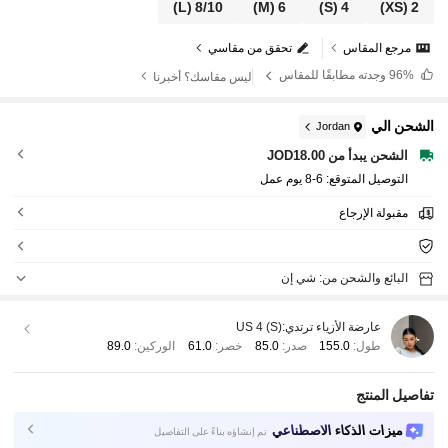
(L)
8/10
(M)
6
(S)
4
(XS)
2
مرجع المقاس
تحقق من مقاسي
96%
وجدته مطابقًا للمقاس
ليس مقاسك؟ أخبرنا
الشحن الي
Jordan
الشحن يبدأ من JOD18.00
التوصيل المتوقع:
6-8 يوم عمل
مقبولة الإرجاع
البائع والشحن من: شي إن
عارضة الأزياء ترتدي:
US 4 (S)
طول:
155.0
صدر:
85.0
خصر:
61.0
الوركين:
89.0
تفاصيل المنتج
ميزات الذكاء الاصطناعي
تم إنشاؤه بناءً على التفاصيل