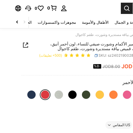
0
0
ة و الجمال
الأطفال والأمومة
مجوهرات واكسسوارات
الحقائب والأمتعة
ص بياقة مستديرة وشورت، طقم كاجوال
ر الأكمام وشورت صيفي للنساء، لون أحمر أنيق،
 قميص بياقة مستديرة وشورت، طقم كاجوال
SKU: sz240219002
(500+ تعليقات)
JOD
%8-
JOD8.00
PRICE AND AVAILABIL
لأحمر
US المقاس