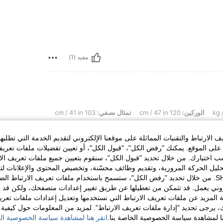
مفيد (1)
الوركين:
120 cm / 47 in
تمثال نصفي:
103 cm / 41 in
الارتباط والتقنيات المماثلة على موقعنا الإلكتروني لتقديم الخدمة التي تطلبه
لى الموقع. يمكنك "رفض الكل"، "قبول الكل"، أو تعيين تفضيلات ملفات تعريف
ختيارك. من خلال تحديد "قبول الكل"، سنقوم بتعيين جميع ملفات تعريف الارتب
حليل الحركة المرورية، وتقديم وظائف محسّنة، وتخصيص المحتوى والإعلانات لت
الخاصة بك مع SHEIN. من خلال تحديد "رفض الكل"، ستسمح باستخدام ملفات تعريف الارتباط 
روني يعمل. قد تتمكن من تعطيلها عن طريق تغيير إعدادات متصفحك، ولكن قد ي
 المزيد عن ملفات تعريف الارتباط التي نستخدمها وتعديل إعدادات ملفات تعري
مفيد (0)
ك، يرجى تحديد "إدارة ملفات تعريف الارتباط". لمزيد من المعلومات حول كيفية مع
نا لمشاهدة سياسة الخصوصية الخاصة بنا.
انقر هنا لمشاهدة سياسة الخصوصية الخ