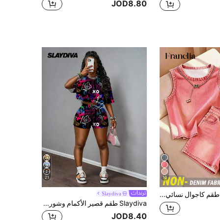
JOD8.80
21
10
Franclia طقم كاجوال نسائي من توب بدون أكمام برقبة دائرية وشورت بطبعة تأثير الدنيم
Slaydiva
Slaydiva طقم قصير الأكمام وشورت كاجوال من قطعتين للنساء بطباعة الحرف والدب الكرتوني على الرقبة المستديرة
JOD8.40