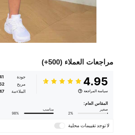
مراجعات العملاء
(500+)
جودة
41
4.95
مريح
52
سياسة المراجعة
الملاءمة
47
المقاس العام:
صغير
مناسب
98%
2%
لا توجد تقييمات محلية