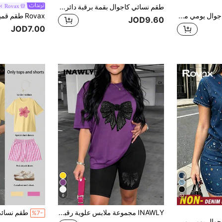
طقم نسائي كاجوال بقمة برقبة دائرية وأكمام قصيرة وشورت، مع جيوب، قماش مرن قليلاً، أنيق للربيع والصيف والخريف
Rovax
Rovax طقم نسائي كاجوال يومي من قطعتين: توب برقبة دائرية وأكمام قصيرة وشورت
JOD9.60
JOD7.00
6
33
INAWLY مجموعة ملابس علوية رقبة دائرية بفيونكة بنفسجية وشورت أسود للنساء، 2 قطعة
%7-
Rovax طقم نسائي كاجوال يومي من قطعتين: توب برقبة دائرية مزين بالراين ستون الملون وشورت