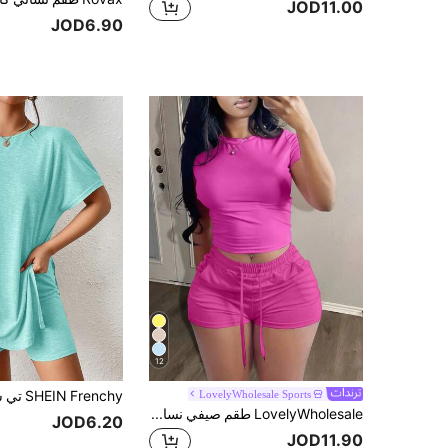
JOD11.00
JOD6.90
12
LovelyWholesale Sports
LovelyWholesale طقم صيفي نسائي كاجوال يومي بلون موحد، تي شيرت برقبة دائرية وأكمام قصيرة مع شورت برباط، أنيق
JOD6.20
JOD11.90