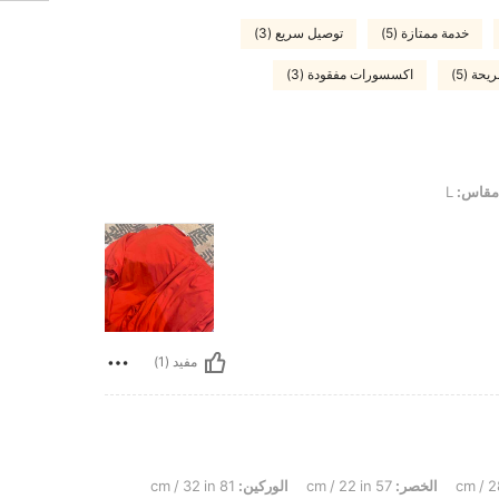
خدمة ممتازة (5)
توصيل سريع (3)
يحة (5)
اكسسورات مفقودة (3)
مقاس:
L
مفيد (1)
الخصر:
57 cm / 22 in
الوركين:
81 cm / 32 in