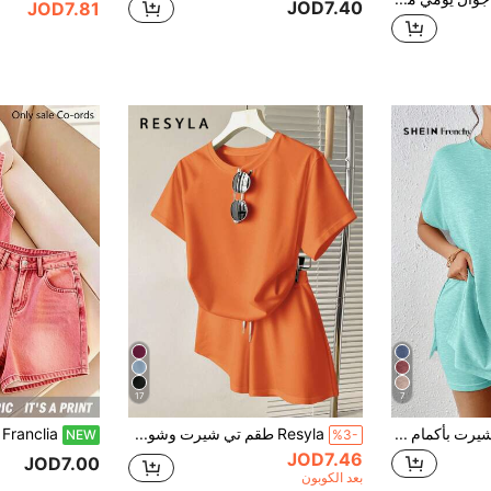
JOD7.40
JOD7.81
17
7
SHEIN Frenchy تي شيرت بأكمام جناح الخفاش وحافة مشقوقة & شورت دراجة نارية مشقوق قطعتان
Resyla طقم تي شيرت وشورت فضفاض بأكمام قصيرة ولون واحد للنساء
NEW
%3-
JOD7.46
JOD7.00
بعد الكوبون