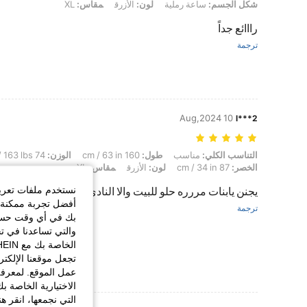
شكل الجسم:
ساعة رملية
لون:
الأزرق
مقاس:
XL
رااائع جداً
ترجمة
10 Aug,2024
l***2
التناسب الكلي: مناسب, طول: 160 cm / 63 in, الوزن: 74 kg / 163 lbs, الوركين: 120 cm / 47 in, تمثال نصفي: 103 cm / 41 in, الخصر: 87 cm / 34 in, لون: الأزرق, مقاس: XL
التناسب الكلي:
مناسب
طول:
160 cm / 63 in
الوزن:
74 kg / 163 lbs
الخصر:
87 cm / 34 in
لون:
الأزرق
مقاس:
XL
نستخدم ملفات تعريف 
يجنن يابنات مررره حلو للبيت والا النادي
أفضل تجربة ممكنة ع
ترجمة
بك في أي وقت حسب ا
والتي تساعدنا في ت
تجعل موقعنا الإلكت
عمل الموقع. لمعرفة
الاختيارية الخاصة ب
التي نجمعها، انقر ه