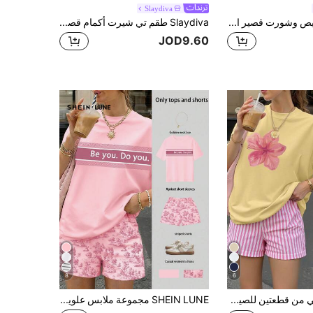
Slaydiva
Rovax طقم قميص وشورت قصير الأكمام بياقة على شكل حرف V لون أحادي للنساء، صيفي
Slaydiva طقم تي شيرت أكمام قصيرة بياقة طاقم وشورت ضيق بلون أحادي للنساء
JOD9.60
8
6
طقم نسائي من قطعتين للصيف بأسلوب كاجوال بريبي، ملابس علوية فضفاضة بأكمام قصيرة وطبعة زهور صغيرة مع شورت مخطط، أصفر أنيق، المكسيك وكندا
SHEIN LUNE مجموعة ملابس علوية وشورت فضفاضة عادية للنساء 2 قطعة