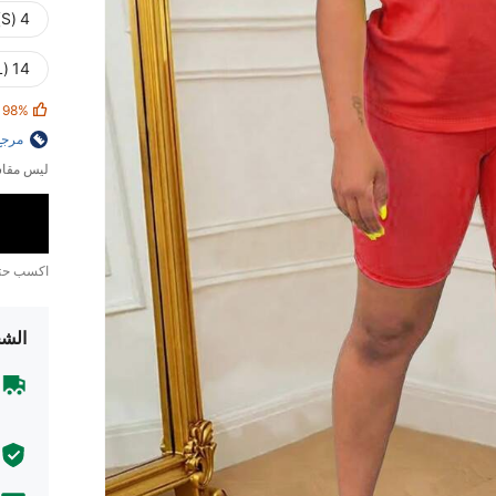
4 (S)
14 (XXL)
98%
مرجع
ليس مقاس
اكسب ح
الشح