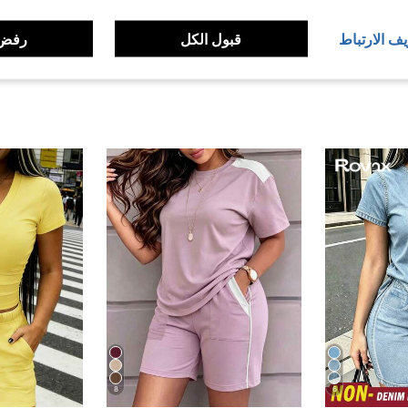
لمراجعات
يف الارتباط
قبول الكل
رفض 
8
6