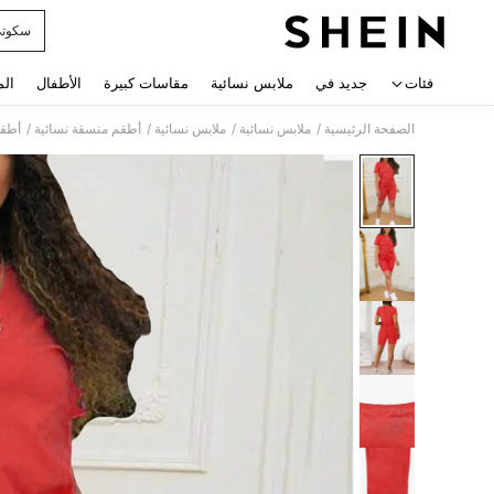
سكوت
 navigate search
فئات
جديد في
ملابس نسائية
مقاسات كبيرة
الأطفال
الم
/
/
/
/
الصفحة الرئيسية
ملابس نسائية
ملابس نسائية
أطقم منسقة نسائية
أطقم