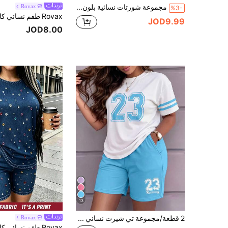
مجموعة شورتات نسائية بلون موحد مع جيب وحبل شد، ملابس منزلية مريحة، ربيع وصيف، أحمر أنيق، 2 قطعة
Rovax
%3-
JOD9.99
JOD8.00
13
2 قطعة/مجموعة تي شيرت نسائي كاجوال بطبعة جرافيك ملونة #23 بياقة دائرية وأكمام قصيرة وشورتات فضفاضة مستقيمة بخصر عالي أنيقة للصيف
Rovax