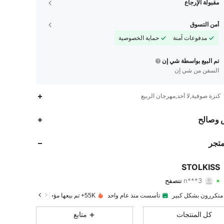
مقبولة الإرجاع
أمن التسوق
مدفوعات آمنة
حماية الخصوصية
تم البيع بواسطة شي إن
السفن من شي إن
كنزة صوفية,لا أحد,مهرجان الربيع
4.9K
68
4.92
 وصالح
4.9K
68
4.92
متجر
4.9K
68
4.92
STOLKISS
n***3
تتصفح
4.9K
68
4.92
تقييم
قطع
متابعون
 متكررون بشكل كبير
تأسست منذ عام واحد
55K+ تم بيعها مؤخرًا
4.9K
68
4.92
كل المنتجات
متابع