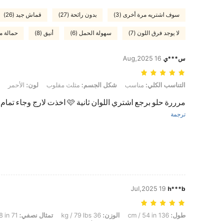
سوف اشتريه مرة أخرى (3)
بدون رائحة (27)
قماش جيد (26)
لا يوجد فرق اللون (7)
سهولة الحمل (6)
أنيق (8)
حمالة مر
16 Aug,2025
س***ي
التناسب الكلي: مناسب, شكل الجسم: مثلث مقلوب, لون: الأحمر, مقاس: L
التناسب الكلي:
مناسب
شكل الجسم:
مثلث مقلوب
لون:
الأحمر
مرررة حلو برجع اشتري اللوان ثانية 🩷 اخذت لارج وجاء تمام
ترجمة
19 Jul,2025
h***b
طول: 136 cm / 54 in, الوزن: 36 kg / 79 lbs, تمثال نصفي: 71 cm / 28 in, الخصر: 57 cm / 22 in, الوركين: 81 cm / 32 in, شكل الجسم: ساعة رملية, لون: الأزرق, مقاس: XL
طول:
136 cm / 54 in
الوزن:
36 kg / 79 lbs
تمثال نصفي:
71 cm / 28 in