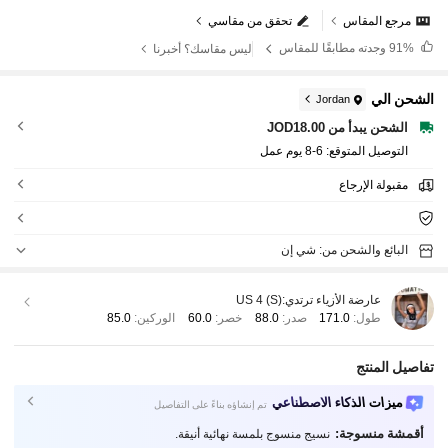
مرجع المقاس
تحقق من مقاسي
91%
وجدته مطابقًا للمقاس
ليس مقاسك؟ أخبرنا
الشحن الي
Jordan
الشحن يبدأ من JOD18.00
التوصيل المتوقع:
6-8 يوم عمل
مقبولة الإرجاع
البائع والشحن من: شي إن
عارضة الأزياء ترتدي:
US 4 (S)
طول:
171.0
صدر:
88.0
خصر:
60.0
الوركين:
85.0
تفاصيل المنتج
ميزات الذكاء الاصطناعي
تم إنشاؤه بناءً على التفاصيل
أقمشة منسوجة:
نسيج منسوج بلمسة نهائية أنيقة.