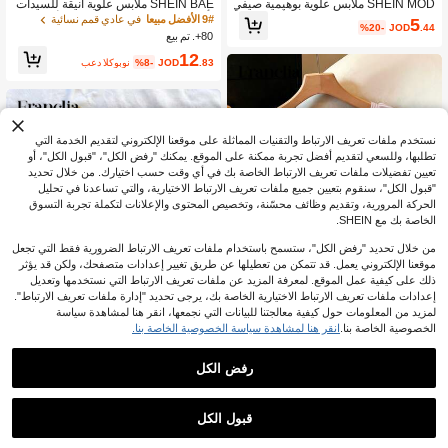
SHEIN MOD ملابس علوية بوهيمية صيفي
SHEIN BAE ملابس علوية أنيقة للسيدات
ة للنساء بطراز العطلات، بلون أحادي، بيا
بأكمام منتفخة مكسرة ذات لون أزرق سا
9# الأفضل مبيعا
في عادي قمم نسائية
5
%20-
JOD
.44
قة مربعة، وربطة أمامية
دة، ملابس علوية أزرق للسيدات
80+. تم بيع
12
.83
JOD
%8-
بعد الكوبون
نستخدم ملفات تعريف الارتباط والتقنيات المماثلة على موقعنا الإلكتروني لتقديم الخدمة التي
تطلبها، وللسعي لتقديم أفضل تجربة ممكنة على الموقع. يمكنك "رفض الكل"، "قبول الكل"، أو
تعيين تفضيلات ملفات تعريف الارتباط الخاصة بك في أي وقت حسب اختيارك. من خلال تحديد
"قبول الكل"، سنقوم بتعيين جميع ملفات تعريف الارتباط الاختيارية، والتي تساعدنا في تحليل
الحركة المرورية، وتقديم وظائف محسّنة، وتخصيص المحتوى والإعلانات لتكملة تجربة التسوق
الخاصة بك مع SHEIN.
من خلال تحديد "رفض الكل"، ستسمح باستخدام ملفات تعريف الارتباط الضرورية فقط التي تجعل
موقعنا الإلكتروني يعمل. قد تتمكن من تعطيلها عن طريق تغيير إعدادات متصفحك، ولكن قد يؤثر
ذلك على كيفية عمل الموقع. لمعرفة المزيد عن ملفات تعريف الارتباط التي نستخدمها وتعديل
إعدادات ملفات تعريف الارتباط الاختيارية الخاصة بك، يرجى تحديد "إدارة ملفات تعريف الارتباط".
لمزيد من المعلومات حول كيفية معالجتنا للبيانات التي نجمعها، انقر هنا لمشاهدة سياسة
6
الخصوصية الخاصة بنا.
انقر هنا لمشاهدة سياسة الخصوصية الخاصة بنا.
Franclia بلوزة نسائية جديدة مخططة بالل
16
رفض الكل
ون الأزرق مع فيونكة أمامية وأكمام منتفخ
6
%4-
JOD
.62
ة وخصر مجمع وحافة واسعة، كاجوال/رس
SHEIN Franclia قميص نسائي بأكمام ق
مية للخروج والعطلات والإجازات والارتداء
صيرة للعطلات الرسمي
4
اليومي
JOD
.60
قبول الكل