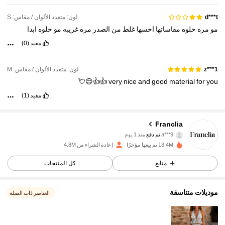
لون: متعدد الألوان / مقاس: S
d***t
مو
مره
حلوه
مقاساتها
احسها
غلط
من
الصدر
مره
غريبه
مو
حلوه
ابدا
مفيد
(0)
لون: متعدد الألوان / مقاس: M
z***1
👍👍😊💘
very
nice
and
good
material
for
you
مفيد
(1)
1.6M متابعون
4.78
Franclia
a***9
تم دفع
منذ 1 يوم
5***8
تمت متابعة
منذ 10 دقيقة
13.4M تم بيعها مؤخرًا
إعادة الشراء من 4.8M
1.6M متابعون
4.78
متابع
كل المنتجات
1.6M متابعون
4.78
موديلات متناسقة
العناصر ذات الصلة
1.6M متابعون
4.78