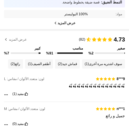
النمط الضيق:
قصة ضيقة بخطوط واضحة.
مواد:
100% البوليستر
عرض المزيد
4.73
(82)
عرض المزيد
صغير
مناسب
كبير
%7
%91
%2
سوف اشتريه مرة أخرى
(1)
قماش جيد
(2)
أطقم الصيف
(1)
رائع
(2)
لون: متعدد الألوان / مقاس: L
9***8
🍒🍒🍒🍒🍒🍒🍒🍒🍒🍒🍒🍒🍒🍒
مفيد
(1)
لون: متعدد الألوان / مقاس: M
n***1
جميل
و
رائع
مفيد
(0)