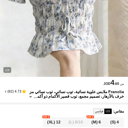
1/9
4
JOD
.60
من
Franclia ملابس علوية نسائية، توب نسائي، توب نسائي مز
)
82
(
4.73
خرف بالأزهار، تصميم مجمع، توب قصير الأكمام ذو أكم
ام منتفخة وياقة قلب، ملابس منتجع نسائية، ملابس لل
شاطئ والبحر، ملابس صيفية كاجوال وأنيقة للمساء، بوهيم
ي، رومانسي، ملابس منزلية يومية. توب مكشكش، توب حل
مقاس
:
US
قياسي
يب، ملابس علوية ياقة مربعة، توب بيبي دول
3 left
3 left
(XL)
12
(L)
8/10
(M)
6
(S)
4