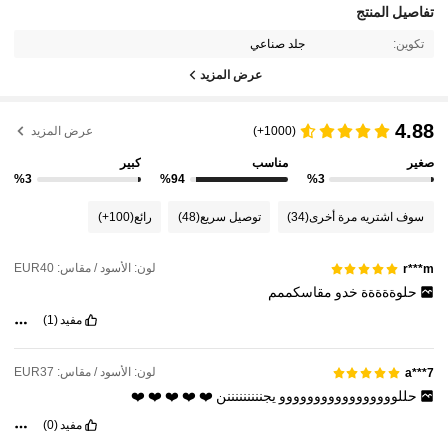
تفاصيل المنتج
تكوين:
جلد صناعي
عرض المزيد
4.88
(1000+)
عرض المزيد
صغير
مناسب
كبير
%3
%94
%3
سوف اشتريه مرة أخرى
(34)
توصيل سريع
(48)
رائع
(100+)
لون: الأسود / مقاس: EUR40
r***m
حلوةةةةة
خدو
مقاسكممم
مفيد
(1)
لون: الأسود / مقاس: EUR37
a***7
حللووووووووووووووووو
يجنننننننننن
❤️
❤️
❤️
❤️
❤️
مفيد
(0)