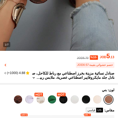
1/7
5
JOD
.13
%10-
JOD5.70
خصم عشوائي بقيمة JOD0.57
صنادل نسائية مزينة بخرز اصطناعي مع رباط للكاحل، ص
)
1000+
(
4.88
نادل جلد مايكروفايبر اصطناعي عصرية، ملابس ربي
ع وصيف
لون: بني
مقاس
:
US
قياسي
6 left
7 left