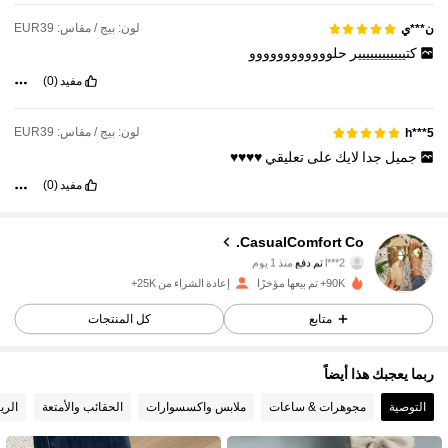
لون: بيج / مقاس: EUR39
ن***ي
كتيييييييييييير
حلوووووووووووو
مفيد
(0)
لون: بيج / مقاس: EUR39
h***5
جميل
جدا
لايك
على
تعليقي
♥️♥️♥️♥️
مفيد
(0)
CasualComfort Co.
17K متابعون
4.89
l***2
تم دفع
منذ 1 يوم
90K+ تم بيعها مؤخرًا
إعادة الشراء من 25K+
17K متابعون
4.89
متابع
كل المنتجات
ربما يعجبك هذا أيضاً
17K متابعون
4.89
التوصية
مجوهرات & ساعات
ملابس واكسسوارات
الحقائب والأمتعة
الري
17K متابعون
4.89