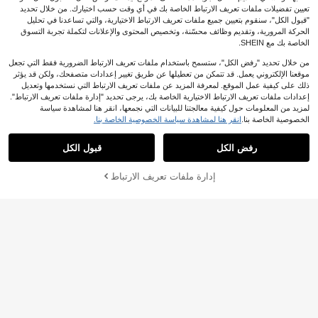
تعيين تفضيلات ملفات تعريف الارتباط الخاصة بك في أي وقت حسب اختيارك. من خلال تحديد
"قبول الكل"، سنقوم بتعيين جميع ملفات تعريف الارتباط الاختيارية، والتي تساعدنا في تحليل
الحركة المرورية، وتقديم وظائف محسّنة، وتخصيص المحتوى والإعلانات لتكملة تجربة التسوق
الخاصة بك مع SHEIN.
توفير JOD0.17
من خلال تحديد "رفض الكل"، ستسمح باستخدام ملفات تعريف الارتباط الضرورية فقط التي تجعل
موقعنا الإلكتروني يعمل. قد تتمكن من تعطيلها عن طريق تغيير إعدادات متصفحك، ولكن قد يؤثر
صنادل نسائية كلاسيكية منسوجة مجوفة ذ
توفير JOD3.12
ذلك على كيفية عمل الموقع. لمعرفة المزيد عن ملفات تعريف الارتباط التي نستخدمها وتعديل
ات كعب سميك ومغلقة من الأمام، أحذية
8# الأفضل مبيعا
في صنادل المصارع صنادل النساء
رومانية متعددة الاستخدامات للصيف/الربي
إعدادات ملفات تعريف الارتباط الاختيارية الخاصة بك، يرجى تحديد "إدارة ملفات تعريف الارتباط".
50+. تم بيع
#صنادل_يومية
ع/الخريف
لمزيد من المعلومات حول كيفية معالجتنا للبيانات التي نجمعها، انقر هنا لمشاهدة سياسة
5
%3-
JOD
.53
صندل روماني مسطح كاجوال مزين بإبزي
الخصوصية الخاصة بنا.
انقر هنا لمشاهدة سياسة الخصوصية الخاصة بنا.
9
م معدني مربع الأصبع، للتنقل واللبس اليو
%25-
JOD
.38
مي، صنادل فليب فلوب، ملابس الربيع وال
رفض الكل
قبول الكل
صيف
إدارة ملفات تعريف الارتباط
أضف إلى عربة التسوق بنجاح
%10 خصم!