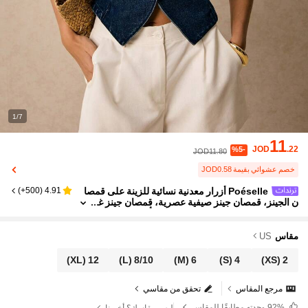
1/7
11
JOD
.22
%5-
JOD11.80
خصم عشوائي بقيمة JOD0.58
Poéselle أزرار معدنية نسائية للزينة على قمصا
)
500+
(
4.91
ن الجينز، قمصان جينز صيفية عصرية، قمصان جينز غ
ربية، قمصان جينز زرقاء بطراز Y2K وأسلوب ريف
ي، أناقة عصرية للأعمال
مقاس
US
(XL)
12
(L)
8/10
(M)
6
(S)
4
(XS)
2
مرجع المقاس
تحقق من مقاسي
92%
وجدته مطابقًا للمقاس
ليس مقاسك؟ أخبرنا