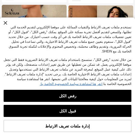
ف والشتاء
نستخدم ملفات تعريف الارتباط والتقنيات المماثلة على موقعنا الإلكتروني لتقديم الخدمة التي
تطلبها، وللسعي لتقديم أفضل تجربة ممكنة على الموقع. يمكنك "رفض الكل"، "قبول الكل"، أو
تعيين تفضيلات ملفات تعريف الارتباط الخاصة بك في أي وقت حسب اختيارك. من خلال تحديد
"قبول الكل"، سنقوم بتعيين جميع ملفات تعريف الارتباط الاختيارية، والتي تساعدنا في تحليل
الحركة المرورية، وتقديم وظائف محسّنة، وتخصيص المحتوى والإعلانات لتكملة تجربة التسوق
الخاصة بك مع SHEIN.
من خلال تحديد "رفض الكل"، ستسمح باستخدام ملفات تعريف الارتباط الضرورية فقط التي تجعل
موقعنا الإلكتروني يعمل. قد تتمكن من تعطيلها عن طريق تغيير إعدادات متصفحك، ولكن قد يؤثر
ذلك على كيفية عمل الموقع. لمعرفة المزيد عن ملفات تعريف الارتباط التي نستخدمها وتعديل
إعدادات ملفات تعريف الارتباط الاختيارية الخاصة بك، يرجى تحديد "إدارة ملفات تعريف الارتباط".
لمزيد من المعلومات حول كيفية معالجتنا للبيانات التي نجمعها، انقر هنا لمشاهدة سياسة
الخصوصية الخاصة بنا.
انقر هنا لمشاهدة سياسة الخصوصية الخاصة بنا.
5
Selenza
رفض الكل
Poéselle
Selenza جاكيت جينز كاجوال أحادية الص
Poéselle ملابس علوية نسائي جديد من ال
در للنساء لفصل الصيف
جينز بأزرار معدنية للزينة، لون أزرق داك
11
9
JOD
.00
%30-
JOD
.24
ن، ملابس علوية جينز عصري فرنسي للخ
قبول الكل
روج والمناسبات الرومانسية، قمصان عص
رية من طراز Y2K وأعلى الخصر
إدارة ملفات تعريف الارتباط
أضف إلى عربة التسوق بنجاح
%5 خصم!