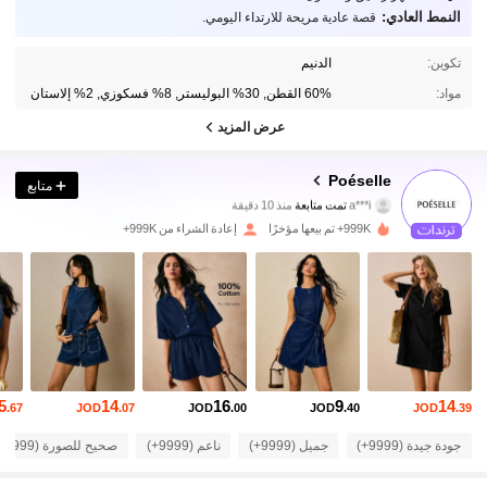
النمط العادي:
قصة عادية مريحة للارتداء اليومي.
تكوين:
الدنيم
مواد:
60% القطن, 30% البوليستر, 8% فسكوزي, 2% إلاستان
عرض المزيد
1.5M متابعون
4.86
Poéselle
متابع
a***i
تمت متابعة
منذ 10 دقيقة
b***w
تتصفح
1.5M متابعون
4.86
999K+ تم بيعها مؤخرًا
إعادة الشراء من 999K+
1.5M متابعون
4.86
1.5M متابعون
4.86
5
14
16
9
14
.67
JOD
.07
JOD
.00
JOD
.40
JOD
.39
1.5M متابعون
4.86
جودة جيدة (9999+)
جميل (9999+)
ناعم (9999+)
صحيح للصورة (9999+)