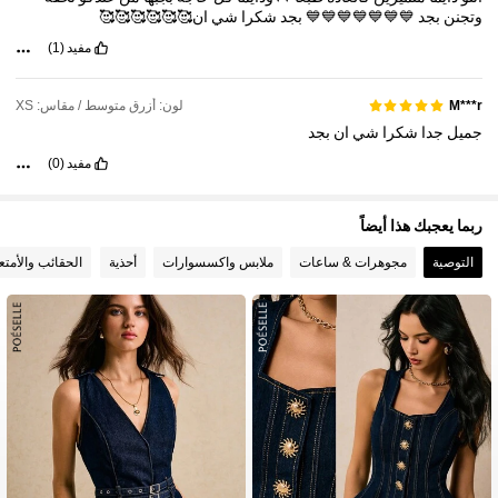
وتجنن
بجد
💙💙💙💙💙💙💙
بجد
شكرا
شي
ان🥰🥰🥰🥰🥰🥰
مفيد
(1)
لون: أزرق متوسط / مقاس: XS
M***r
جميل
جدا
شكرا
شي
ان
بجد
مفيد
(0)
ربما يعجبك هذا أيضاً
التوصية
مجوهرات & ساعات
ملابس واكسسوارات
أحذية
الحقائب والأمتع