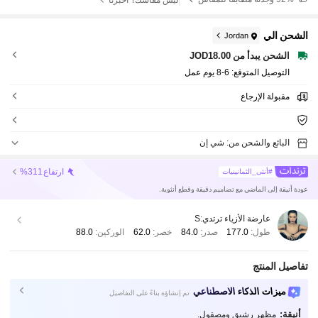
الشحن الي
Jordan
الشحن يبدأ من JOD18.00
التوصيل المتوقع:
6-8 يوم عمل
مقبولة الإرجاع
البائع والشحن من: شي إن
ارتفاع
%311
#أنثى_الثمانينيات
عودة أنيقة إلى الماضي مع تصاميم دقيقة وقطع أنثوية.
عارضة الأزياء ترتدي:
S
طول:
177.0
صدر:
84.0
خصر:
62.0
الوركين:
88.0
تفاصيل المنتج
ميزات الذكاء الاصطناعي
تم إنشاؤه بناءً على التفاصيل
أنيقة:
مظهر رشيق ومصقول.