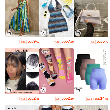
9
7
5
JOD
.69
JOD
.50
JOD
.70
%35-
%40-
%5-
2
2
14
JOD
.81
JOD
.30
JOD
.56
%15-
%8-
%35-