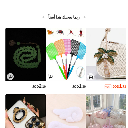
ربما يعجبك هذا أيضاً
2
1
1
JOD
.10
JOD
.30
JOD
.73
%4-