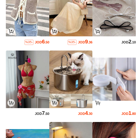
6
9
2
JOD
.50
JOD
.36
JOD
.10
%35-
%35-
7
4
1
JOD
.50
JOD
.30
JOD
.80