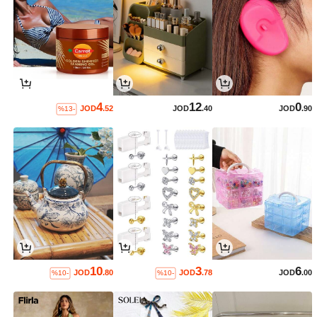
4
12
0
JOD
.52
JOD
.40
JOD
.90
%13-
10
3
6
JOD
.80
JOD
.78
JOD
.00
%10-
%10-