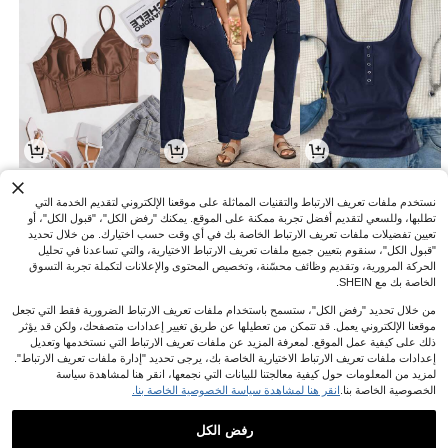
3
15
4
JOD
.99
JOD
.00
JOD
.70
%5-
نستخدم ملفات تعريف الارتباط والتقنيات المماثلة على موقعنا الإلكتروني لتقديم الخدمة التي
تطلبها، وللسعي لتقديم أفضل تجربة ممكنة على الموقع. يمكنك "رفض الكل"، "قبول الكل"، أو
تعيين تفضيلات ملفات تعريف الارتباط الخاصة بك في أي وقت حسب اختيارك. من خلال تحديد
"قبول الكل"، سنقوم بتعيين جميع ملفات تعريف الارتباط الاختيارية، والتي تساعدنا في تحليل
الحركة المرورية، وتقديم وظائف محسّنة، وتخصيص المحتوى والإعلانات لتكملة تجربة التسوق
الخاصة بك مع SHEIN.
من خلال تحديد "رفض الكل"، ستسمح باستخدام ملفات تعريف الارتباط الضرورية فقط التي تجعل
موقعنا الإلكتروني يعمل. قد تتمكن من تعطيلها عن طريق تغيير إعدادات متصفحك، ولكن قد يؤثر
ذلك على كيفية عمل الموقع. لمعرفة المزيد عن ملفات تعريف الارتباط التي نستخدمها وتعديل
إعدادات ملفات تعريف الارتباط الاختيارية الخاصة بك، يرجى تحديد "إدارة ملفات تعريف الارتباط".
لمزيد من المعلومات حول كيفية معالجتنا للبيانات التي نجمعها، انقر هنا لمشاهدة سياسة
الخصوصية الخاصة بنا.
انقر هنا لمشاهدة سياسة الخصوصية الخاصة بنا.
11
6
1
JOD
.77
JOD
.88
JOD
.68
%35-
%20-
%7-
رفض الكل