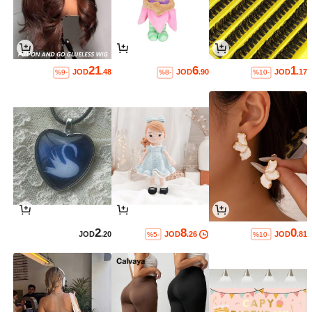
21
6
1
JOD
.48
JOD
.90
JOD
.17
%9-
%8-
%10-
2
8
0
JOD
.20
JOD
.26
JOD
.81
%5-
%10-