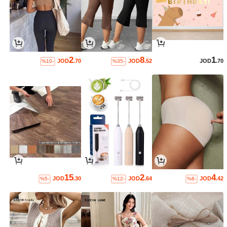
2
8
1
JOD
.70
JOD
.52
JOD
.70
%10-
%35-
15
2
4
JOD
.30
JOD
.64
JOD
.42
%5-
%12-
%8-