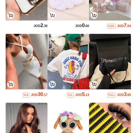
2
0
7
JOD
.30
JOD
.60
JOD
.04
%20-
30
5
3
JOD
.17
JOD
.13
JOD
.65
%3-
%1-
%11-