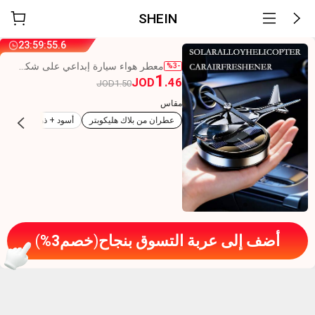
SHEIN
23
:
59
:
55
.
5
معطر هواء سيارة إبداعي على شكل مروحية تعمل بالطاقة الشمسية - إكسسوار ديكور سيارة أساسي 2 في 1، يجمع بين ديكور السيارة والعلاج بالروائح. يتميز بوظيفة الشفرات الدوارة، متوفر ب- 5 ألوان. تتضمن المجموعة زيت عطري، رقاقة خشبية للعلاج بالروائح وقطارة. هدية مثالية للرجال وعشاق السيارات.
%3-
1
JOD
.46
JOD1.50
مقاس
عطران من بلاك هليكوبتر
أسود + ذهبي (معطر ج
أضف إلى عربة التسوق بنجاح
(
خصم
3
%
)