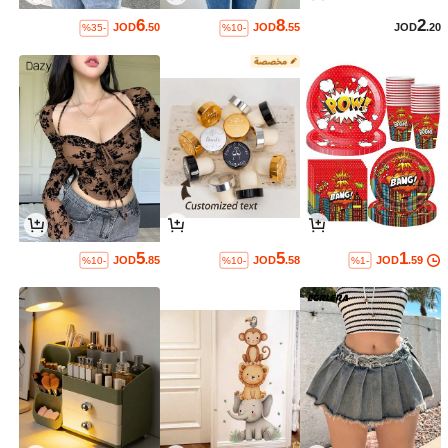
6
8
2
JOD
.50
JOD
.55
JOD
.20
%35-
%10-
5
5
1
JOD
.85
JOD
.58
JOD
.59
%10-
%10-
%1-