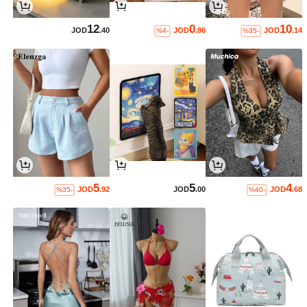
12
0
10
JOD
.40
JOD
.86
JOD
.14
%4-
%35-
5
5
4
JOD
.92
JOD
.00
JOD
.68
%35-
%40-