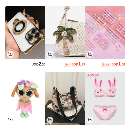
2
1
1
JOD
.30
JOD
.73
JOD
.08
%4-
%10-