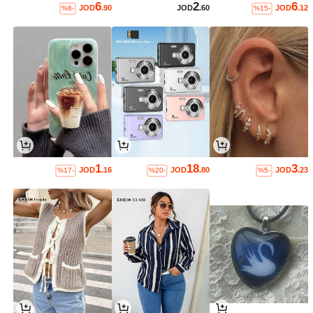
6
2
6
JOD
.90
JOD
.60
JOD
.12
%8-
%15-
1
18
3
JOD
.16
JOD
.80
JOD
.23
%17-
%20-
%5-