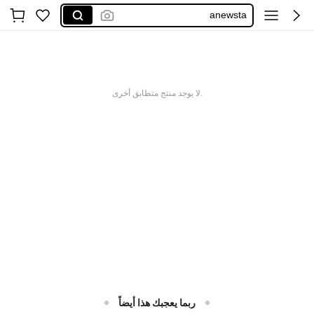
anewsta
maija
بناطيل مقاس كبير
motf
.لا يوجد منتج متطابق أخرى
ربما يعجبك هذا أيضاً