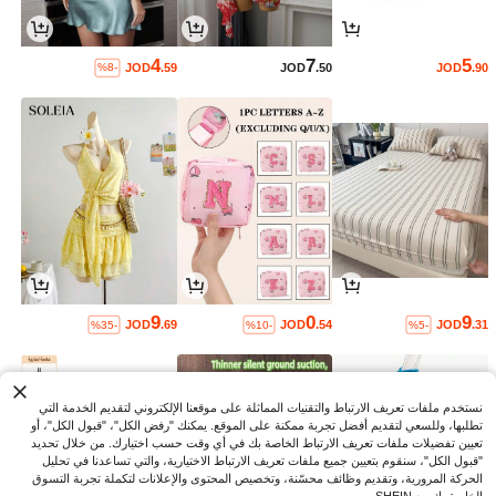
4
7
5
JOD
.59
JOD
.50
JOD
.90
%8-
9
0
9
JOD
.69
JOD
.54
JOD
.31
%35-
%10-
%5-
نستخدم ملفات تعريف الارتباط والتقنيات المماثلة على موقعنا الإلكتروني لتقديم الخدمة التي
تطلبها، وللسعي لتقديم أفضل تجربة ممكنة على الموقع. يمكنك "رفض الكل"، "قبول الكل"، أو
تعيين تفضيلات ملفات تعريف الارتباط الخاصة بك في أي وقت حسب اختيارك. من خلال تحديد
"قبول الكل"، سنقوم بتعيين جميع ملفات تعريف الارتباط الاختيارية، والتي تساعدنا في تحليل
الحركة المرورية، وتقديم وظائف محسّنة، وتخصيص المحتوى والإعلانات لتكملة تجربة التسوق