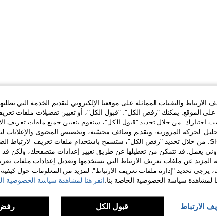
الارتباط والتقنيات المماثلة على موقعنا الإلكتروني لتقديم الخدمة التي تطلبه
لى الموقع. يمكنك "رفض الكل"، "قبول الكل"، أو تعيين تفضيلات ملفات تعريف
ختيارك. من خلال تحديد "قبول الكل"، سنقوم بتعيين جميع ملفات تعريف الارتب
حليل الحركة المرورية، وتقديم وظائف محسّنة، وتخصيص المحتوى والإعلانات لت
الخاصة بك مع SHEIN. من خلال تحديد "رفض الكل"، ستسمح باستخدام ملفات تعريف الارتباط 
روني يعمل. قد تتمكن من تعطيلها عن طريق تغيير إعدادات متصفحك، ولكن قد ي
 المزيد عن ملفات تعريف الارتباط التي نستخدمها وتعديل إعدادات ملفات تعري
ك، يرجى تحديد "إدارة ملفات تعريف الارتباط". لمزيد من المعلومات حول كيفية مع
نا لمشاهدة سياسة الخصوصية الخاصة بنا.
انقر هنا لمشاهدة سياسة الخصوصية الخ
يف الارتباط
قبول الكل
رفض 