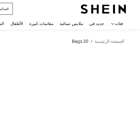
فساتي
 navigate search
فئات
جديد في
ملابس نسائية
مقاسات كبيرة
الأطفال
الم
الصفحة الرئيسية
Bags 20
/