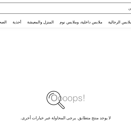
ن
Use up and down arrow keys to البحث الأخير and البحث والعثور. Press Enter to select.
لابس الرجالية
ملابس داخلية، وملابس نوم
المنزل والمعيشة
أحذية
الصح
لا يوجد منتج متطابق. يرجى المحاولة عبر خيارات أخرى.