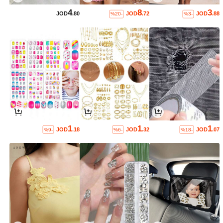
4
8
3
JOD
.80
JOD
.72
JOD
.88
%20-
%3-
1
1
1
JOD
.18
JOD
.32
JOD
.07
%9-
%6-
%18-