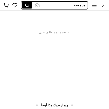
مجموعة
further
zeesea
colorkey
.لا يوجد منتج متطابق أخرى
sheglam
ربما يعجبك هذا أيضاً