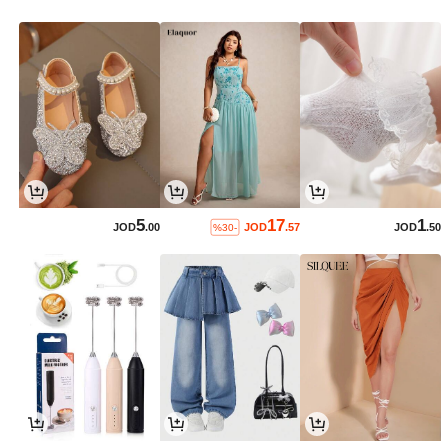
5
17
1
JOD
.00
JOD
.57
JOD
.50
%30-