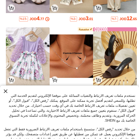
4
3
12
JOD
.77
JOD
.01
JOD
.65
%15-
%3-
%7-
7
5
7
JOD
.21
JOD
.13
JOD
.15
%30-
%10-
%27-
نستخدم ملفات تعريف الارتباط والتقنيات المماثلة على موقعنا الإلكتروني لتقديم الخدمة التي
تطلبها، وللسعي لتقديم أفضل تجربة ممكنة على الموقع. يمكنك "رفض الكل"، "قبول الكل"، أو
تعيين تفضيلات ملفات تعريف الارتباط الخاصة بك في أي وقت حسب اختيارك. من خلال تحديد
"قبول الكل"، سنقوم بتعيين جميع ملفات تعريف الارتباط الاختيارية، والتي تساعدنا في تحليل
الحركة المرورية، وتقديم وظائف محسّنة، وتخصيص المحتوى والإعلانات لتكملة تجربة التسوق
الخاصة بك مع SHEIN.
من خلال تحديد "رفض الكل"، ستسمح باستخدام ملفات تعريف الارتباط الضرورية فقط التي تجعل
موقعنا الإلكتروني يعمل. قد تتمكن من تعطيلها عن طريق تغيير إعدادات متصفحك، ولكن قد يؤثر