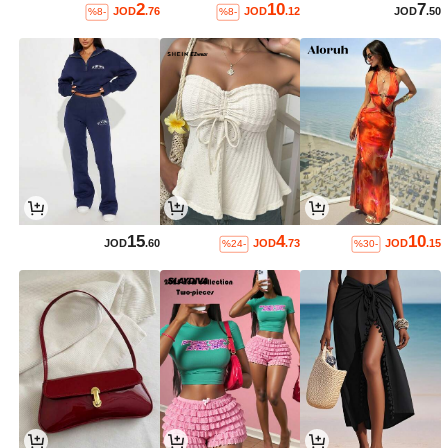
2
10
7
JOD
.76
JOD
.12
JOD
.50
%8-
%8-
15
4
10
JOD
.60
JOD
.73
JOD
.15
%24-
%30-