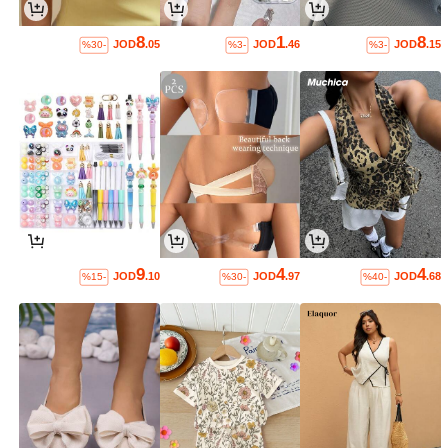
8
1
8
JOD
.05
JOD
.46
JOD
.15
%30-
%3-
%3-
9
4
4
JOD
.10
JOD
.97
JOD
.68
%15-
%30-
%40-