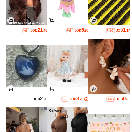
21
6
1
JOD
.48
JOD
.90
JOD
.17
%9-
%8-
%10-
2
8
0
JOD
.20
JOD
.26
JOD
.81
%5-
%10-