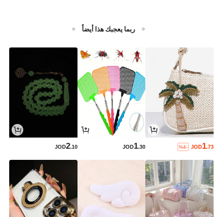
ربما يعجبك هذا أيضاً
2
1
1
JOD
.10
JOD
.30
JOD
.73
%4-