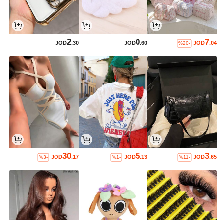
2
0
7
JOD
.30
JOD
.60
JOD
.04
%20-
30
5
3
JOD
.17
JOD
.13
JOD
.65
%3-
%1-
%11-