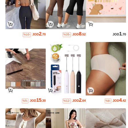
2
8
1
JOD
.70
JOD
.52
JOD
.70
%10-
%35-
15
2
4
JOD
.30
JOD
.64
JOD
.42
%5-
%12-
%8-