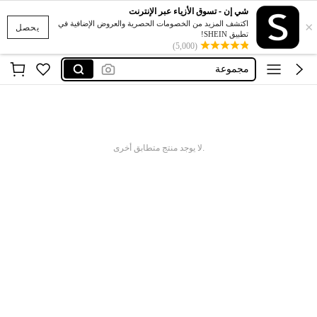
شراب سيلكون
شي إن - تسوق الأزياء عبر الإنترنت
×
sheglam
اكتشف المزيد من الخصومات الحصرية والعروض الإضافية في
يحصل
تطبيق SHEIN!
مشد وجه
(5,000)
مجموعة
الدورة الشهرية
شراب سيلكون
sheglam
.لا يوجد منتج متطابق أخرى