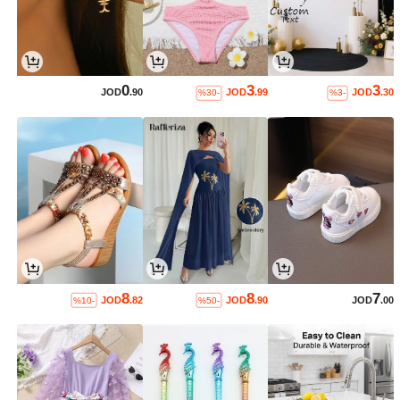
0
3
3
JOD
.90
JOD
.99
JOD
.30
%30-
%3-
8
8
7
JOD
.82
JOD
.90
JOD
.00
%10-
%50-