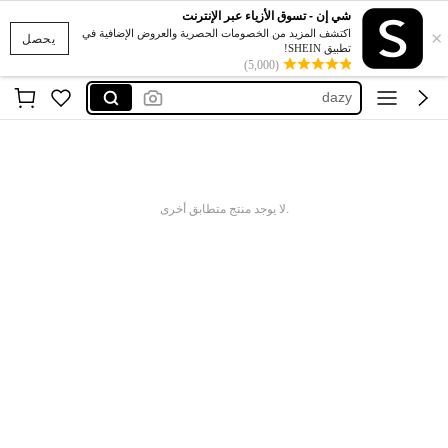
maija
شي إن - تسوق الأزياء عبر الإنترنت
×
kpytomoa
اكتشف المزيد من الخصومات الحصرية والعروض الإضافية في
يحصل
تطبيق SHEIN!
(5,000)
motf
dazy
anewsta
maija
kpytomoa
.لا يوجد منتج متطابق أخرى