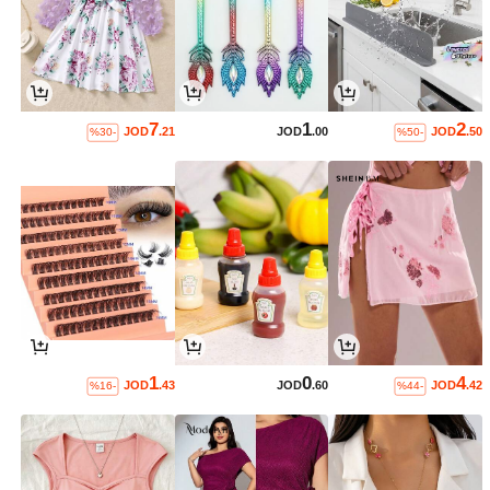
7
1
2
JOD
.21
JOD
.00
JOD
.50
%30-
%50-
1
0
4
JOD
.43
JOD
.60
JOD
.42
%16-
%44-