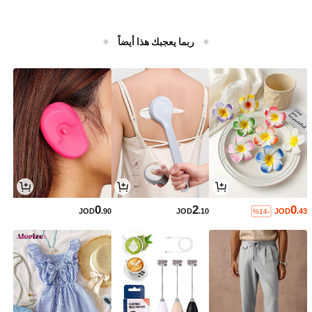
ربما يعجبك هذا أيضاً
0
2
0
JOD
.90
JOD
.10
JOD
.43
%14-