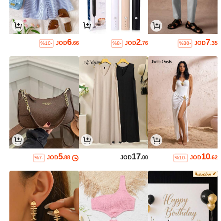
6
2
7
JOD
.66
JOD
.76
JOD
.35
%10-
%8-
%30-
5
17
10
JOD
.88
JOD
.00
JOD
.62
%7-
%10-