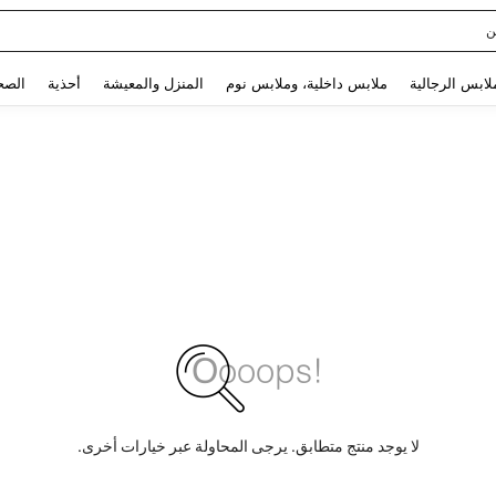
ن
Use up and down arrow keys to البحث الأخير and البحث والعثور. Press Enter to select.
لابس الرجالية
ملابس داخلية، وملابس نوم
المنزل والمعيشة
أحذية
الصح
لا يوجد منتج متطابق. يرجى المحاولة عبر خيارات أخرى.