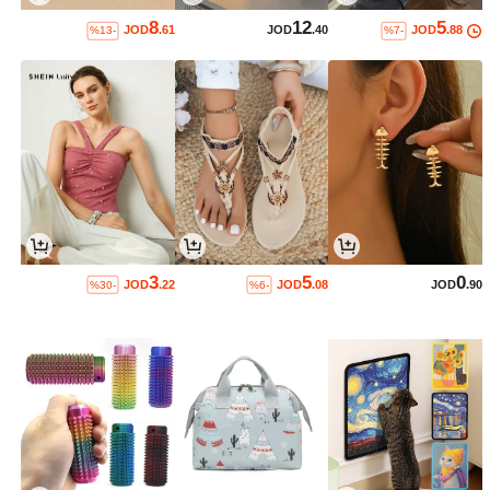
8
12
5
JOD
.61
JOD
.40
JOD
.88
%13-
%7-
3
5
0
JOD
.22
JOD
.08
JOD
.90
%30-
%6-