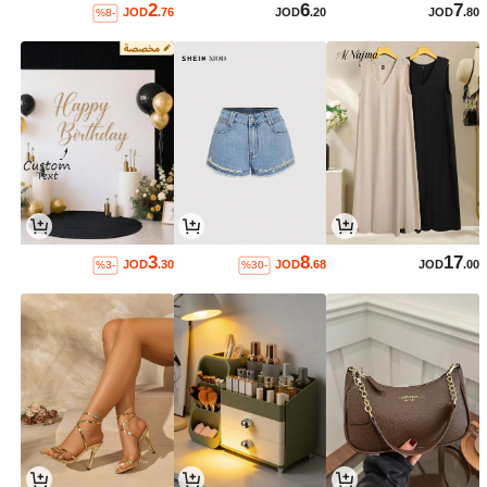
2
6
7
JOD
.76
JOD
.20
JOD
.80
%8-
3
8
17
JOD
.30
JOD
.68
JOD
.00
%3-
%30-