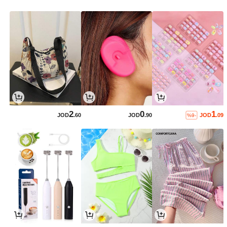
2
0
1
JOD
.60
JOD
.90
JOD
.09
%9-