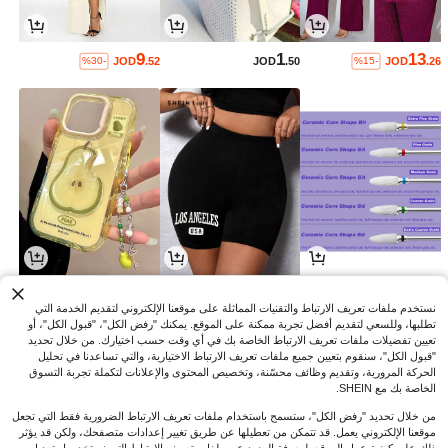
9
1
13
JOD
.52
JOD
.50
JOD
.26
%30-
%15-
2
3
1
JOD
.60
JOD
.94
JOD
.40
%4-
نستخدم ملفات تعريف الارتباط والتقنيات المماثلة على موقعنا الإلكتروني لتقديم الخدمة التي
تطلبها، وللسعي لتقديم أفضل تجربة ممكنة على الموقع. يمكنك "رفض الكل"، "قبول الكل"، أو
تعيين تفضيلات ملفات تعريف الارتباط الخاصة بك في أي وقت حسب اختيارك. من خلال تحديد
"قبول الكل"، سنقوم بتعيين جميع ملفات تعريف الارتباط الاختيارية، والتي تساعدنا في تحليل
الحركة المرورية، وتقديم وظائف محسّنة، وتخصيص المحتوى والإعلانات لتكملة تجربة التسوق
الخاصة بك مع SHEIN.
من خلال تحديد "رفض الكل"، ستسمح باستخدام ملفات تعريف الارتباط الضرورية فقط التي تجعل
موقعنا الإلكتروني يعمل. قد تتمكن من تعطيلها عن طريق تغيير إعدادات متصفحك، ولكن قد يؤثر