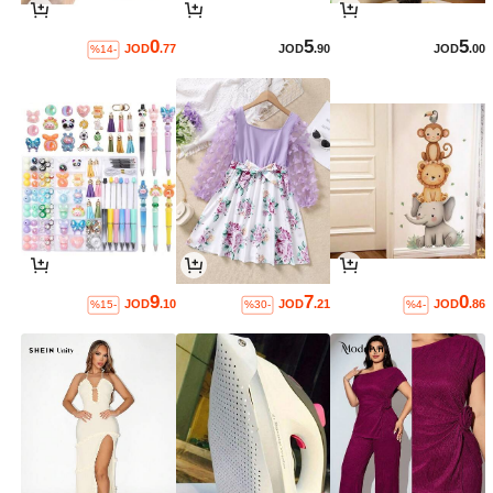
0
5
5
JOD
.77
JOD
.90
JOD
.00
%14-
9
7
0
JOD
.10
JOD
.21
JOD
.86
%15-
%30-
%4-