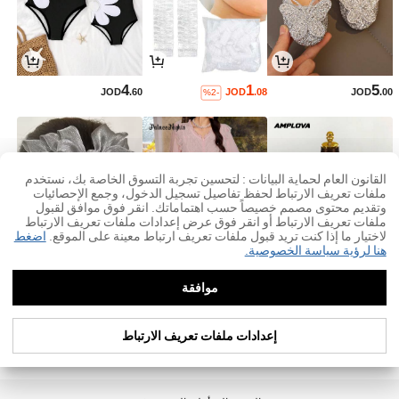
4
1
5
JOD
.60
JOD
.08
JOD
.00
%2-
القانون العام لحماية البيانات : لتحسين تجربة التسوق الخاصة بك، نستخدم
ملفات تعريف الارتباط لحفظ تفاصيل تسجيل الدخول، وجمع الإحصائيات
وتقديم محتوى مصمم خصيصاً حسب اهتماماتك. انقر فوق موافق لقبول
ملفات تعريف الارتباط أو انقر فوق عرض إعدادات ملفات تعريف الارتباط
لاختيار ما إذا كنت تريد قبول ملفات تعريف ارتباط معينة على الموقع.
اضغط
هنا لرؤية سياسة الخصوصية.
موافقة
1
16
3
JOD
.60
JOD
.30
JOD
.99
%30-
إعدادات ملفات تعريف الارتباط