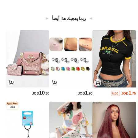
ربما يعجبك هذا أيضاً
10
1
1
JOD
.30
JOD
.90
JOD
.75
%50-