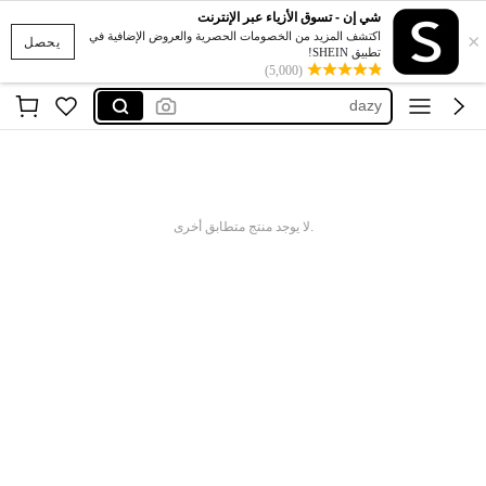
شي إن - تسوق الأزياء عبر الإنترنت
×
اكتشف المزيد من الخصومات الحصرية والعروض الإضافية في
يحصل
طقم بناطيل
تطبيق SHEIN!
(5,000)
dazy
سرويل
برمودا
مجموعة بناطيل
طقم بناطيل
.لا يوجد منتج متطابق أخرى
dazy