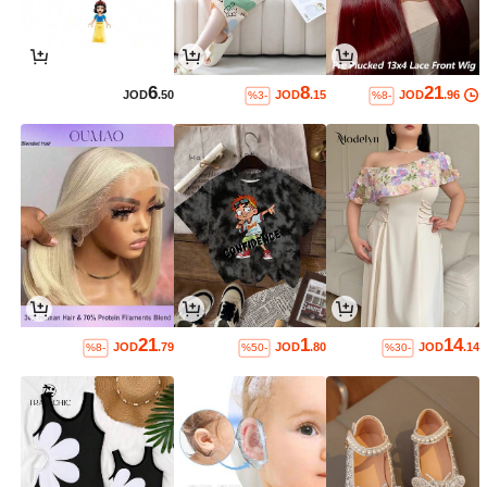
6
8
21
JOD
.50
JOD
.15
JOD
.96
%3-
%8-
21
1
14
JOD
.79
JOD
.80
JOD
.14
%8-
%50-
%30-